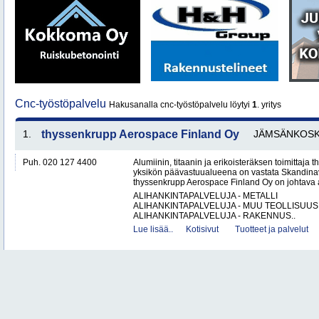
Cnc-työstöpalvelu
Hakusanalla cnc-työstöpalvelu löytyi
1
. yritys
1.
thyssenkrupp Aerospace Finland Oy
JÄMSÄNKOSK
Puh. 020 127 4400
Alumiinin, titaanin ja erikoisteräksen toimittaj
yksikön päävastuualueena on vastata Skandinav
thyssenkrupp Aerospace Finland Oy on johtava al
ALIHANKINTAPALVELUJA - METALLI
ALIHANKINTAPALVELUJA - MUU TEOLLISUUS
ALIHANKINTAPALVELUJA - RAKENNUS..
Lue lisää..
Kotisivut
Tuotteet ja palvelut