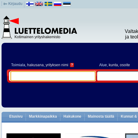
Kirjaudu
Valta
ja te
Kotimainen yrityshakemisto
Toimiala
, hakusana, yrityksen nimi
?
Alue
, kunta, osoite
Etusivu
Markkinapaikka
Hakukone
Mainosta täällä
Kunnat & 