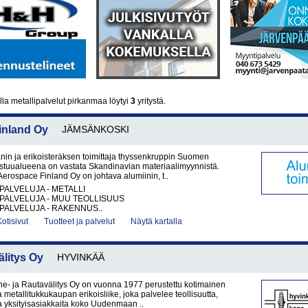
la metallipalvelut pirkanmaa löytyi
3
yritystä.
inland Oy
JÄMSÄNKOSKI
aanin ja erikoisteräksen toimittaja thyssenkruppin Suomen
stuualueena on vastata Skandinavian materiaalimyynnistä.
erospace Finland Oy on johtava alumiinin, t..
PALVELUJA - METALLI
PALVELUJA - MUU TEOLLISUUS
PALVELUJA - RAKENNUS..
Kotisivut
Tuotteet ja palvelut
Näytä kartalla
litys Oy
HYVINKÄÄ
e- ja Rautavälitys Oy on vuonna 1977 perustettu kotimainen
 metallitukkukaupan erikoisliike, joka palvelee teollisuutta,
 ja yksityisasiakkaita koko Uudenmaan ..