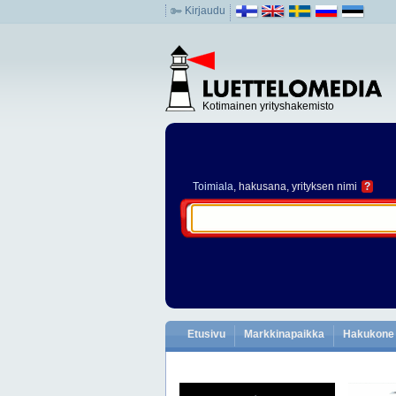
Kirjaudu
Kotimainen yrityshakemisto
Toimiala
, hakusana, yrityksen nimi
?
Etusivu
Markkinapaikka
Hakukone