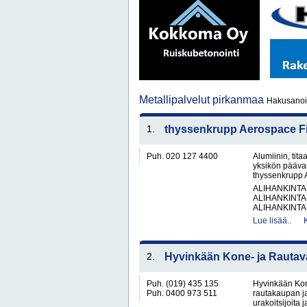
Metallipalvelut pirkanmaa
Hakusanoil
1.
thyssenkrupp Aerospace F
Puh. 020 127 4400
Alumiinin, tit
yksikön pääva
thyssenkrupp A
ALIHANKINTA
ALIHANKINTA
ALIHANKINTA
Lue lisää..
2.
Hyvinkään Kone- ja Rautavä
Puh. (019) 435 135
Hyvinkään Kon
Puh. 0400 973 511
rautakaupan ja
urakoitsijoita