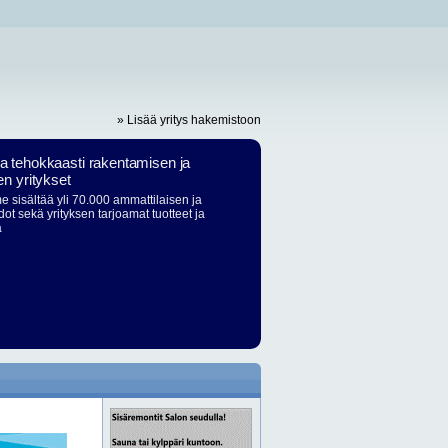
» Lisää yritys hakemistoon
ja tehokkaasti rakentamisen ja
en yritykset
 sisältää yli 70.000 ammattilaisen ja
dot sekä yrityksen tarjoamat tuotteet ja
ä