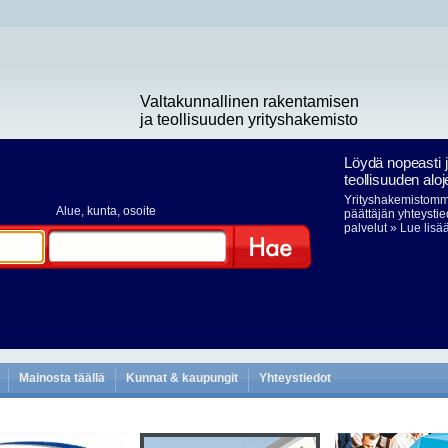
Valtakunnallinen rakentamisen
ja teollisuuden yrityshakemisto
Löydä nopeasti 
teollisuuden aloj
Yrityshakemistomme
Alue
, kunta, osoite
päättäjän yhteystie
palvelut
» Lue lisä
Hae
Mainosta täällä
Kunnat & kaupungit
Yhteystiedot