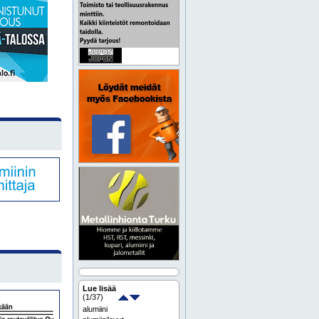
Lue lisää
(
1
/37)
alumiini