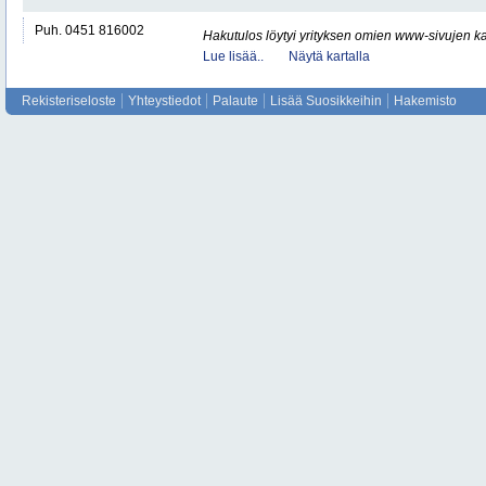
Puh. 0451 816002
Hakutulos löytyi yrityksen omien www-sivujen ka
Lue lisää..
Näytä kartalla
Rekisteriseloste
Yhteystiedot
Palaute
Lisää Suosikkeihin
Hakemisto