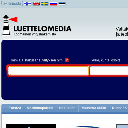
Kirjaudu
Valta
ja te
Kotimainen yrityshakemisto
Toimiala
, hakusana, yrityksen nimi
?
Alue
, kunta, osoite
Etusivu
Markkinapaikka
Hakukone
Mainosta täällä
Kunnat & 