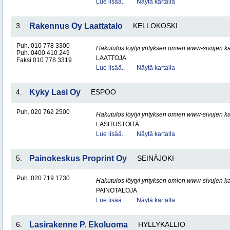
Lue lisää..
Näytä kartalla
3.
Rakennus Oy Laattatalo
KELLOKOSKI
Puh. 010 778 3300
Hakutulos löytyi yrityksen omien www-sivujen ka
Puh. 0400 410 249
LAATTOJA
Faksi 010 778 3319
Lue lisää..
Näytä kartalla
4.
Kyky Lasi Oy
ESPOO
Puh. 020 762 2500
Hakutulos löytyi yrityksen omien www-sivujen ka
LASITUSTÖITÄ
Lue lisää..
Näytä kartalla
5.
Painokeskus Proprint Oy
SEINÄJOKI
Puh. 020 719 1730
Hakutulos löytyi yrityksen omien www-sivujen ka
PAINOTALOJA
Lue lisää..
Näytä kartalla
6.
Lasirakenne P. Ekoluoma
HYLLYKALLIO