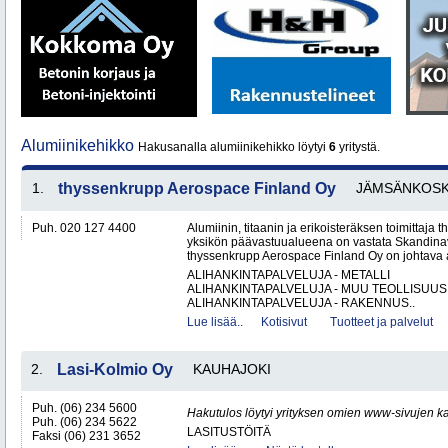
Alumiinikehikko
Hakusanalla alumiinikehikko löytyi
6
yritystä.
1.
thyssenkrupp Aerospace Finland Oy
JÄMSÄNKOSK
Puh. 020 127 4400
Alumiinin, titaanin ja erikoisteräksen toimittaj
yksikön päävastuualueena on vastata Skandinav
thyssenkrupp Aerospace Finland Oy on johtava al
ALIHANKINTAPALVELUJA - METALLI
ALIHANKINTAPALVELUJA - MUU TEOLLISUUS
ALIHANKINTAPALVELUJA - RAKENNUS..
Lue lisää..
Kotisivut
Tuotteet ja palvelut
2.
Lasi-Kolmio Oy
KAUHAJOKI
Puh. (06) 234 5600
Hakutulos löytyi yrityksen omien www-sivujen ka
Puh. (06) 234 5622
LASITUSTÖITÄ
Faksi (06) 231 3652