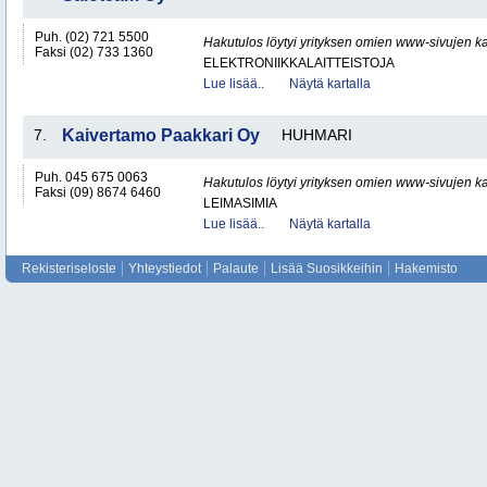
Puh. (02) 721 5500
Hakutulos löytyi yrityksen omien www-sivujen ka
Faksi (02) 733 1360
ELEKTRONIIKKALAITTEISTOJA
Lue lisää..
Näytä kartalla
7.
Kaivertamo Paakkari Oy
HUHMARI
Puh. 045 675 0063
Hakutulos löytyi yrityksen omien www-sivujen ka
Faksi (09) 8674 6460
LEIMASIMIA
Lue lisää..
Näytä kartalla
Rekisteriseloste
Yhteystiedot
Palaute
Lisää Suosikkeihin
Hakemisto