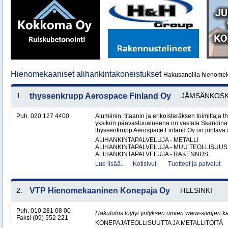
Hienomekaaniset alihankintakoneistukset
Hakusanoilla hienomeka
1.
thyssenkrupp Aerospace Finland Oy
JÄMSÄNKOSK
Puh. 020 127 4400
Alumiinin, titaanin ja erikoisteräksen toimittaj
yksikön päävastuualueena on vastata Skandinav
thyssenkrupp Aerospace Finland Oy on johtava al
ALIHANKINTAPALVELUJA - METALLI
ALIHANKINTAPALVELUJA - MUU TEOLLISUUS
ALIHANKINTAPALVELUJA - RAKENNUS..
Lue lisää..
Kotisivut
Tuotteet ja palvelut
2.
VTP Hienomekaaninen Konepaja Oy
HELSINKI
Puh. 010 281 08 00
Hakutulos löytyi yrityksen omien www-sivujen ka
Faksi (09) 552 221
KONEPAJATEOLLISUUTTA JA METALLITÖITÄ