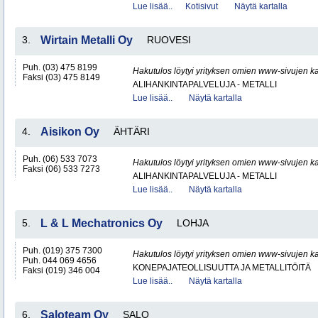
Lue lisää..
Kotisivut
Näytä kartalla
3.
Wirtain Metalli Oy
RUOVESI
Puh. (03) 475 8199
Hakutulos löytyi yrityksen omien www-sivujen ka
Faksi (03) 475 8149
ALIHANKINTAPALVELUJA - METALLI
Lue lisää..
Näytä kartalla
4.
Aisikon Oy
ÄHTÄRI
Puh. (06) 533 7073
Hakutulos löytyi yrityksen omien www-sivujen ka
Faksi (06) 533 7273
ALIHANKINTAPALVELUJA - METALLI
Lue lisää..
Näytä kartalla
5.
L & L Mechatronics Oy
LOHJA
Puh. (019) 375 7300
Hakutulos löytyi yrityksen omien www-sivujen ka
Puh. 044 069 4656
KONEPAJATEOLLISUUTTA JA METALLITÖITÄ
Faksi (019) 346 004
Lue lisää..
Näytä kartalla
6.
Saloteam Oy
SALO