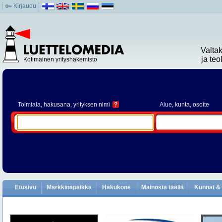
Kirjaudu
Valta
ja te
Kotimainen yrityshakemisto
Toimiala
, hakusana, yrityksen nimi
?
Alue
, kunta, osoite
Etusivu
Markkinapaikka
Hakukone
Mainosta täällä
Kunnat & 