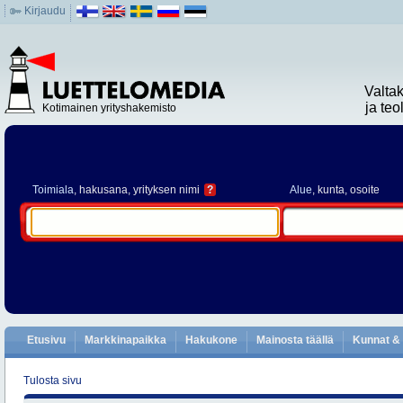
Kirjaudu
Valta
ja te
Kotimainen yrityshakemisto
Toimiala
, hakusana, yrityksen nimi
?
Alue
, kunta, osoite
Etusivu
Markkinapaikka
Hakukone
Mainosta täällä
Kunnat & 
Tulosta sivu