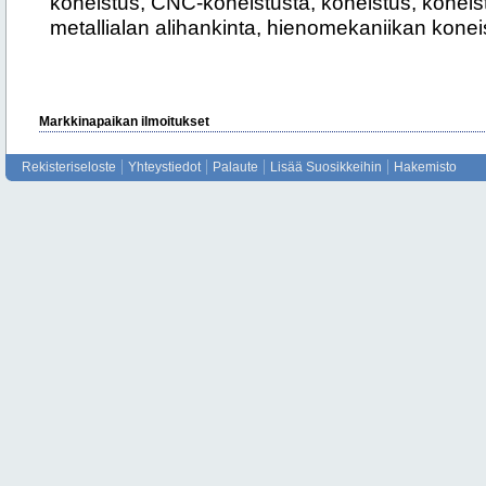
koneistus, CNC-koneistusta, koneistus, koneis
metallialan alihankinta, hienomekaniikan konei
Markkinapaikan ilmoitukset
Rekisteriseloste
Yhteystiedot
Palaute
Lisää Suosikkeihin
Hakemisto