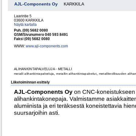
AJL-Components Oy
KARKKILA
Laarintie 5
03600 KARKKILA
Näytä kartalla
Puh. (09) 5682 0080
GSM/Sivunumero 040 593 8491
Faksi (09) 5682 0080
WWW:
www.ajl-components.com
ALIHANKINTAPALVELUJA - METALLI
,
,
metalli alihankintapalveluja
metallin alihankintapalvelut
metalliteollisuuden aliha
Liiketoiminnan esittely
AJL-Components Oy
on CNC-koneistukseen e
alihankintakonepaja. Valmistamme asiakkaitt
alumiinista ja eri teräksestä koneistettavia hi
suursarjoihin asti.