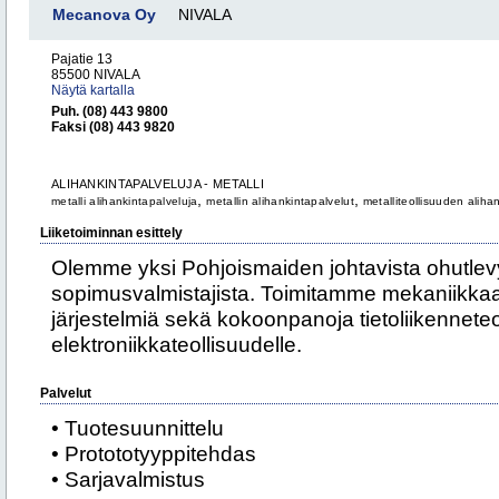
Mecanova Oy
NIVALA
Pajatie 13
85500 NIVALA
Näytä kartalla
Puh. (08) 443 9800
Faksi (08) 443 9820
ALIHANKINTAPALVELUJA - METALLI
,
,
metalli alihankintapalveluja
metallin alihankintapalvelut
metalliteollisuuden aliha
Liiketoiminnan esittely
Olemme yksi Pohjoismaiden johtavista ohutle
sopimusvalmistajista. Toimitamme mekaniikkaa
järjestelmiä sekä kokoonpanoja tietoliikenneteo
elektroniikkateollisuudelle.
Palvelut
• Tuotesuunnittelu
• Protototyyppitehdas
• Sarjavalmistus