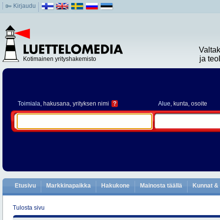
Kirjaudu
Valta
ja te
Kotimainen yrityshakemisto
Toimiala
, hakusana, yrityksen nimi
?
Alue
, kunta, osoite
Etusivu
Markkinapaikka
Hakukone
Mainosta täällä
Kunnat & 
Tulosta sivu