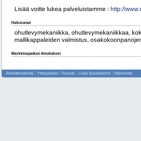
Lisää voitte lukea palveluistamme :
http://www
Hakusanat
ohutlevymekaniikka, ohutlevymekaniikkaa, kok
mallikappaleiden valmistus, osakokoonpanojen
Markkinapaikan ilmoitukset
Rekisteriseloste
Yhteystiedot
Palaute
Lisää Suosikkeihin
Hakemisto