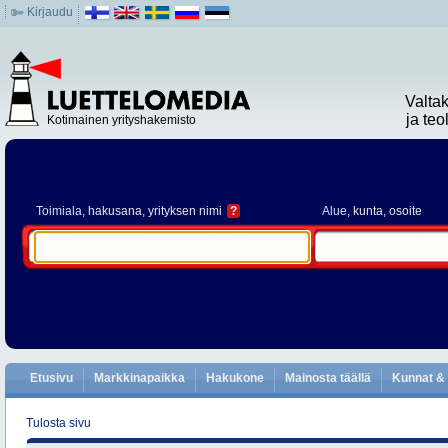
Kirjaudu
Valta
ja te
Kotimainen yrityshakemisto
Toimiala
, hakusana, yrityksen nimi
?
Alue
, kunta, osoite
Etusivu
Markkinapaikka
Hakukone
Mainosta täällä
Kunnat & 
Tulosta sivu