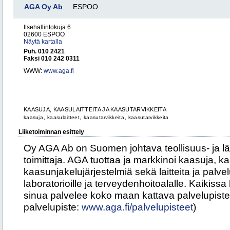
AGA Oy Ab
ESPOO
Itsehallintokuja 6
02600 ESPOO
Näytä kartalla
Puh. 010 2421
Faksi 010 242 0311
WWW:
www.aga.fi
KAASUJA, KAASULAITTEITA JA KAASUTARVIKKEITA
,
,
,
kaasuja
kaasulaitteet
kaasutarvikkeita
kaasutarvikkeita
Liiketoiminnan esittely
Oy AGA Ab on Suomen johtava teollisuus- ja lä
toimittaja. AGA tuottaa ja markkinoi kaasuja, k
kaasunjakelujärjestelmiä sekä laitteita ja palvelu
laboratorioille ja terveydenhoitoalalle. Kaikiss
sinua palvelee koko maan kattava palvelupistev
palvelupiste:
www.aga.fi/palvelupisteet
)