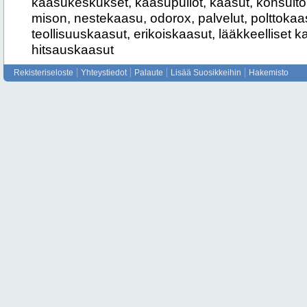
kaasukeskukset, kaasupullot, kaasut, konsultoin
mison, nestekaasu, odorox, palvelut, polttokaa
teollisuuskaasut, erikoiskaasut, lääkkeelliset 
hitsauskaasut
Rekisteriseloste
Yhteystiedot
Palaute
Lisää Suosikkeihin
Hakemisto