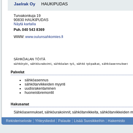
Jaelrak Oy
HAUKIPUDAS
Turvakonkuja 19
90830 HAUKIPUDAS
Näytä kartalla
Puh. 040 543 8369
WWW:
www.oulunsahkomies.fi
SÄHKÖALAN TÖITÄ
,
,
,
,
sähkötyöt
sähköurakointi
sähköalan työ
sähkö työpaikat
sähköasennukset
Palvelut
sähköasennus
sähkötarvikkeiden myynti
uudisrakentaminen
huoneistoremontit
Hakusanat
Sähköasennukset, sähköurakoinnit, sähkötarvikkeita, sähkötarvikkeiden m
Rekisteriseloste
Yhteystiedot
Palaute
Lisää Suosikkeihin
Hakemisto