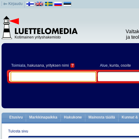
Kirjaudu
Valta
ja te
Kotimainen yrityshakemisto
Toimiala
, hakusana, yrityksen nimi
?
Alue
, kunta, osoite
Etusivu
Markkinapaikka
Hakukone
Mainosta täällä
Kunnat & 
Tulosta sivu