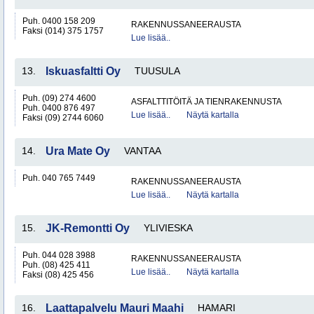
Puh. 0400 158 209
RAKENNUSSANEERAUSTA
Faksi (014) 375 1757
Lue lisää..
13.
Iskuasfaltti Oy
TUUSULA
Puh. (09) 274 4600
ASFALTTITÖITÄ JA TIENRAKENNUSTA
Puh. 0400 876 497
Lue lisää..
Näytä kartalla
Faksi (09) 2744 6060
14.
Ura Mate Oy
VANTAA
Puh. 040 765 7449
RAKENNUSSANEERAUSTA
Lue lisää..
Näytä kartalla
15.
JK-Remontti Oy
YLIVIESKA
Puh. 044 028 3988
RAKENNUSSANEERAUSTA
Puh. (08) 425 411
Lue lisää..
Näytä kartalla
Faksi (08) 425 456
16.
Laattapalvelu Mauri Maahi
HAMARI