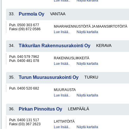
Lue lisää..
Näytä kartalla
33.
Purmola Oy
VANTAA
Puh. 0500 303 677
MAARAKENNUSTÖITÄ JA MAANSIIRTOTÖITÄ
Faksi (09) 872 0586
Lue lisää..
Näytä kartalla
34.
Tikkurilan Rakennusurakointi Oy
KERAVA
Puh. 040 579 7962
RAKENNUSLIIKKEITÄ
Puh. 0400 481 078
Lue lisää..
Näytä kartalla
35.
Turun Muurausurakointi Oy
TURKU
Puh. 0400 520 682
MUURAUSTA
Lue lisää..
Näytä kartalla
36.
Pirkan Pinnoitus Oy
LEMPÄÄLÄ
Puh. 0400 131 517
LATTIATÖITÄ
Faksi (03) 367 2623
Lue lisää..
Näytä kartalla