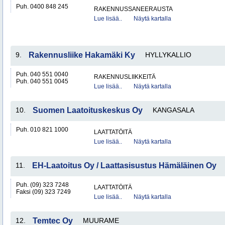
Puh. 0400 848 245
RAKENNUSSANEERAUSTA
Lue lisää..
Näytä kartalla
9.
Rakennusliike Hakamäki Ky
HYLLYKALLIO
Puh. 040 551 0040
RAKENNUSLIIKKEITÄ
Puh. 040 551 0045
Lue lisää..
Näytä kartalla
10.
Suomen Laatoituskeskus Oy
KANGASALA
Puh. 010 821 1000
LAATTATÖITÄ
Lue lisää..
Näytä kartalla
11.
EH-Laatoitus Oy / Laattasisustus Hämäläinen Oy
Puh. (09) 323 7248
LAATTATÖITÄ
Faksi (09) 323 7249
Lue lisää..
Näytä kartalla
12.
Temtec Oy
MUURAME