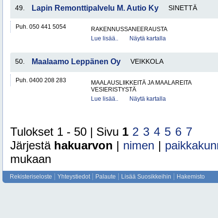
49.
Lapin Remonttipalvelu M. Autio Ky
SINETTÄ
Puh. 050 441 5054
RAKENNUSSANEERAUSTA
Lue lisää..
Näytä kartalla
50.
Maalaamo Leppänen Oy
VEIKKOLA
Puh. 0400 208 283
MAALAUSLIIKKEITÄ JA MAALAREITA
VESIERISTYSTÄ
Lue lisää..
Näytä kartalla
Tulokset 1 - 50 | Sivu
1
2
3
4
5
6
7
Järjestä
hakuarvon
|
nimen
|
paikkakun
mukaan
Rekisteriseloste
Yhteystiedot
Palaute
Lisää Suosikkeihin
Hakemisto