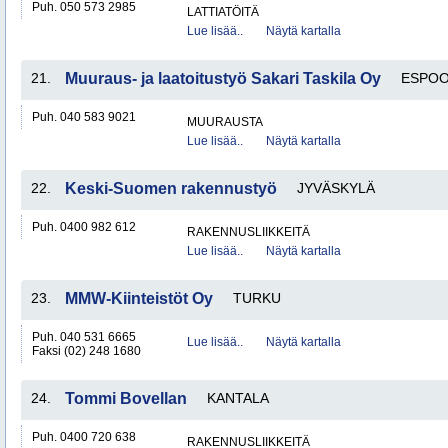
Puh. 050 573 2985
LATTIATÖITÄ
Lue lisää..
Näytä kartalla
21.
Muuraus- ja laatoitustyö Sakari Taskila Oy
ESPO
Puh. 040 583 9021
MUURAUSTA
Lue lisää..
Näytä kartalla
22.
Keski-Suomen rakennustyö
JYVÄSKYLÄ
Puh. 0400 982 612
RAKENNUSLIIKKEITÄ
Lue lisää..
Näytä kartalla
23.
MMW-Kiinteistöt Oy
TURKU
Puh. 040 531 6665
Lue lisää..
Näytä kartalla
Faksi (02) 248 1680
24.
Tommi Bovellan
KANTALA
Puh. 0400 720 638
RAKENNUSLIIKKEITÄ