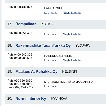
Puh. 0500 431 077
LAATTATÖITÄ
Lue lisää..
Näytä kartalla
17.
Rempallaan
KOTKA
Puh. 0400 251 463
Lue lisää..
Näytä kartalla
18.
Rakennusliike TasanTarkka Oy
YLÖJÄRVI
Puh. 0400 940 325
RAKENNUSLIIKKEITÄ
Puh. 0400 988 605
Lue lisää..
Näytä kartalla
19.
Maalaus A. Puhakka Oy
HELSINKI
Puh. 010 666 5850
MAALAUSLIIKKEITÄ JA MAALAREITA
Puh. 010 668 5850
Lue lisää..
Faksi (09) 294 7712
20.
Nurmi-Interior Ky
HYVINKÄÄ