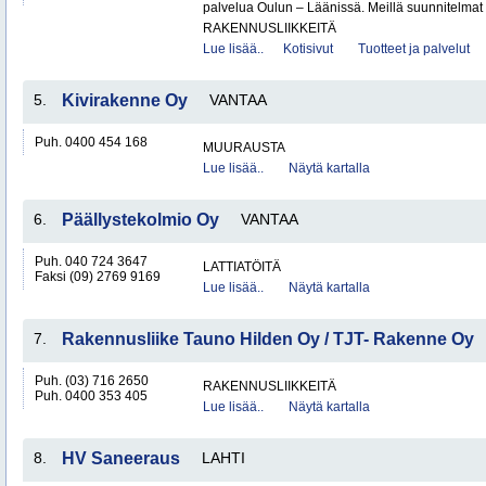
palvelua Oulun – Läänissä. Meillä suunnitelmat 
RAKENNUSLIIKKEITÄ
Lue lisää..
Kotisivut
Tuotteet ja palvelut
5.
Kivirakenne Oy
VANTAA
Puh. 0400 454 168
MUURAUSTA
Lue lisää..
Näytä kartalla
6.
Päällystekolmio Oy
VANTAA
Puh. 040 724 3647
LATTIATÖITÄ
Faksi (09) 2769 9169
Lue lisää..
Näytä kartalla
7.
Rakennusliike Tauno Hilden Oy / TJT- Rakenne Oy
Puh. (03) 716 2650
RAKENNUSLIIKKEITÄ
Puh. 0400 353 405
Lue lisää..
Näytä kartalla
8.
HV Saneeraus
LAHTI