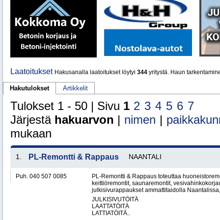
Laatoitukset
Hakusanalla laatoitukset löytyi
344
yritystä. Haun tarkentamin
Hakutulokset
Artikkelit
Tulokset 1 - 50 | Sivu
1
2
3
4
5
6
7
Järjestä
hakuarvon
|
nimen
|
paikkakun
mukaan
1.
PL-Remontti & Rappaus
NAANTALI
Puh. 040 507 0085
PL-Remontti & Rappaus toteuttaa huoneistoremon
keittiöremontit, saunaremontit, vesivahinkokorj
julkisivurappaukset ammattitaidolla Naantalissa
JULKISIVUTÖITÄ
LAATTATÖITÄ
LATTIATÖITÄ..