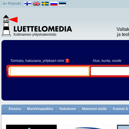
Kirjaudu
Valta
ja te
Kotimainen yrityshakemisto
Toimiala
, hakusana, yrityksen nimi
?
Alue
, kunta, osoite
Etusivu
Markkinapaikka
Hakukone
Mainosta täällä
Kunnat & 