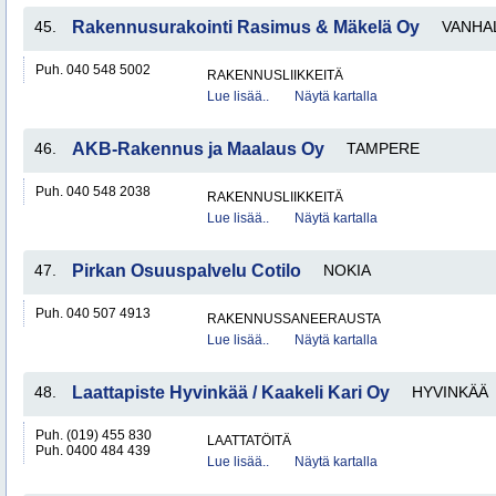
45.
Rakennusurakointi Rasimus & Mäkelä Oy
VANHA
Puh. 040 548 5002
RAKENNUSLIIKKEITÄ
Lue lisää..
Näytä kartalla
46.
AKB-Rakennus ja Maalaus Oy
TAMPERE
Puh. 040 548 2038
RAKENNUSLIIKKEITÄ
Lue lisää..
Näytä kartalla
47.
Pirkan Osuuspalvelu Cotilo
NOKIA
Puh. 040 507 4913
RAKENNUSSANEERAUSTA
Lue lisää..
Näytä kartalla
48.
Laattapiste Hyvinkää / Kaakeli Kari Oy
HYVINKÄÄ
Puh. (019) 455 830
LAATTATÖITÄ
Puh. 0400 484 439
Lue lisää..
Näytä kartalla