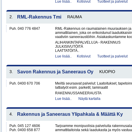
Lue lisää..
Kotisivut
Tuotteet ja palvelut
2.
RML-Rakennus Tmi
RAUMA
Puh. 040 776 4847
RML-Rakennus on raumalainen muurauksen ja 
ammattilainen, joka on erikoistunut laadukkais
vaativiin saneeraustöihin. Asiakaskuntamme koos
ALIHANKINTAPALVELUJA - RAKENNUS
JULKISIVUTÖITÄ
LAATTATÖITÄ..
Lue lisää..
Kotisivut
Tuotteet ja palvelut
3.
Savon Rakennus ja Saneeraus Oy
KUOPIO
Puh. 0400 670 706
Meiltä seuraavat palvelut: Laatoitukset, tapetoin
lattiatyöt esim. parketit, laminaatit
RAKENNUSSANEERAUSTA
Lue lisää..
Näytä kartalla
4.
Rakennus ja Saneeraus Ylipahkala & Määttä Ky
Puh. 045 127 4606
Tarjoamme monipuolisia palveluita rakennusal
Puh. 0400 658 877
ammattitaitoista sekä laadukasta ja myös vastuu