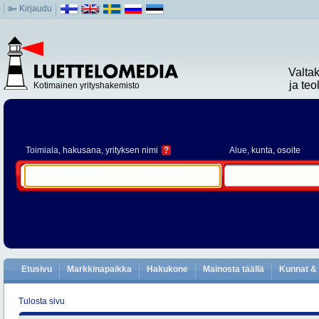
Kirjaudu
Valta
ja te
Kotimainen yrityshakemisto
Toimiala
, hakusana, yrityksen nimi
?
Alue
, kunta, osoite
Etusivu
Markkinapaikka
Hakukone
Mainosta täällä
Kunnat & 
Tulosta sivu