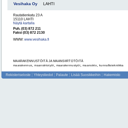
Vesihaka Oy
LAHTI
Rautatienkatu 23 A
15110 LAHTI
Näytä kartalla
Puh. (03) 872 211
Faksi (03) 872 2130
WWW:
www.vesihaka.fi
MAARAKENNUSTÖITÄ JA MAANSIIRTOTÖITÄ
,
,
,
,
maarakennus
maansiirtotyöt
maarakennustyöt
maansiirto
kunnallistekniikka
Rekisteriseloste
Yhteystiedot
Palaute
Lisää Suosikkeihin
Hakemisto