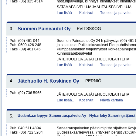
Faksi (06) 325 4514
nosturipalveluja, kiinnitys, kiinnitykset, kiinnityk
SATAMAPALVELUJA JA AHTAUSPALVELUJA
Lue lisää..
Kotisivut
Tuotteet ja palvelut
3.
Suomen Paineautot Oy
EVITSSKOG
Puh. (09) 461 044
Suomen Paineautot Oy 24 h päivystys (09) 461
Puh. 0500 426 248
ja sulatukset Putkistokuvaukset Pienpuhdistamo
Faksi (09) 461 045
Pumppaamoiden tyhjennykset Korkeapainepesu
kunnossapitopalvelut
JÄTEHUOLTOA JA JÄTEHUOLTOLAITTEITA
Lue lisää..
Kotisivut
Tuotteet ja palvelut
4.
Jätehuolto H. Koskinen Oy
PERNIÖ
Puh. (02) 736 5965
JÄTEHUOLTOA JA JÄTEHUOLTOLAITTEITA
Lue lisää..
Kotisivut
Näytä kartalla
5.
Uudenkaarlepyyn Saneerauspalvelu Ay - Nykarleby Saneringstjänst
Puh. 040 511 4894
Saneerauspalvelun päätoimipiste sijaitsee Kovjoe
Faksi (06) 722 5204
Uudessakaarlepyyssä. Yrityksen perustivat Carl