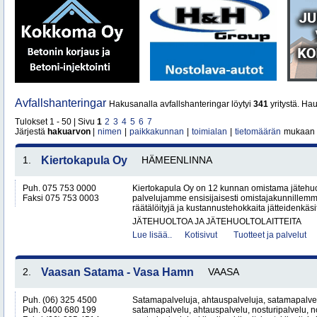
Avfallshanteringar
Hakusanalla avfallshanteringar löytyi
341
yritystä. Ha
Tulokset 1 - 50 | Sivu
1
2
3
4
5
6
7
Järjestä
hakuarvon
|
nimen
|
paikkakunnan
|
toimialan
|
tietomäärän
mukaan
1.
Kiertokapula Oy
HÄMEENLINNA
Puh. 075 753 0000
Kiertokapula Oy on 12 kunnan omistama jätehuo
Faksi 075 753 0003
palvelujamme ensisijaisesti omistajakunnillemm
räätälöityjä ja kustannustehokkaita jätteidenkäsit
JÄTEHUOLTOA JA JÄTEHUOLTOLAITTEITA
Lue lisää..
Kotisivut
Tuotteet ja palvelut
2.
Vaasan Satama - Vasa Hamn
VAASA
Puh. (06) 325 4500
Satamapalveluja, ahtauspalveluja, satamapalvel
Puh. 0400 680 199
satamapalvelu, ahtauspalvelu, nosturipalvelu, no