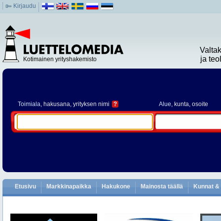
Kirjaudu
Valta
ja te
Kotimainen yrityshakemisto
Toimiala
, hakusana, yrityksen nimi
?
Alue
, kunta, osoite
Etusivu
Markkinapaikka
Hakukone
Mainosta täällä
Kunnat & 