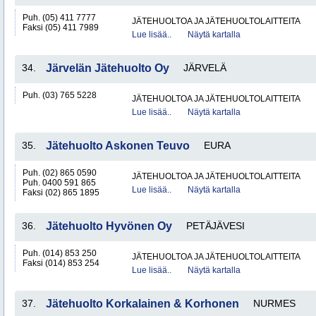
Puh. (05) 411 7777
JÄTEHUOLTOA JA JÄTEHUOLTOLAITTEITA
Faksi (05) 411 7989
Lue lisää..
Näytä kartalla
34.
Järvelän Jätehuolto Oy
JÄRVELÄ
Puh. (03) 765 5228
JÄTEHUOLTOA JA JÄTEHUOLTOLAITTEITA
Lue lisää..
Näytä kartalla
35.
Jätehuolto Askonen Teuvo
EURA
Puh. (02) 865 0590
JÄTEHUOLTOA JA JÄTEHUOLTOLAITTEITA
Puh. 0400 591 865
Lue lisää..
Näytä kartalla
Faksi (02) 865 1895
36.
Jätehuolto Hyvönen Oy
PETÄJÄVESI
Puh. (014) 853 250
JÄTEHUOLTOA JA JÄTEHUOLTOLAITTEITA
Faksi (014) 853 254
Lue lisää..
Näytä kartalla
37.
Jätehuolto Korkalainen & Korhonen
NURMES