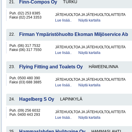
21.
Finn-Compos Oy
TURKU
Puh. (02) 253 8385
JÄTEHUOLTOA JA JÄTEHUOLTOLAITTEITA
Faksi (02) 254 3353
Lue lisää..
Näytä kartalla
22.
Firman Ympäristöhuolto Ekoman Miljöservice Ab
Puh. (06) 317 7532
JÄTEHUOLTOA JA JÄTEHUOLTOLAITTEITA
Faksi (06) 317 7550
Lue lisää..
Näytä kartalla
23.
Flying Fitting and Toalets Oy
HÄMEENLINNA
Puh. 0500 480 390
JÄTEHUOLTOA JA JÄTEHUOLTOLAITTEITA
Faksi (03) 688 3885
Lue lisää..
Näytä kartalla
24.
Hagelberg S Oy
LAPINKYLÄ
Puh. (09) 256 6032
JÄTEHUOLTOA JA JÄTEHUOLTOLAITTEITA
Puh. 0400 443 293
Lue lisää..
Näytä kartalla
25.
Hammaslahden Hyötyaine Oy
HAMMASLAHTI