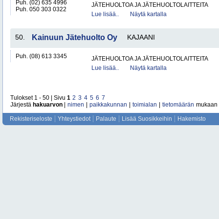
Puh. (02) 635 4996
JÄTEHUOLTOA JA JÄTEHUOLTOLAITTEITA
Puh. 050 303 0322
Lue lisää..
Näytä kartalla
50.
Kainuun Jätehuolto Oy
KAJAANI
Puh. (08) 613 3345
JÄTEHUOLTOA JA JÄTEHUOLTOLAITTEITA
Lue lisää..
Näytä kartalla
Tulokset 1 - 50 | Sivu
1
2
3
4
5
6
7
Järjestä
hakuarvon
|
nimen
|
paikkakunnan
|
toimialan
|
tietomäärän
mukaan
Rekisteriseloste
Yhteystiedot
Palaute
Lisää Suosikkeihin
Hakemisto