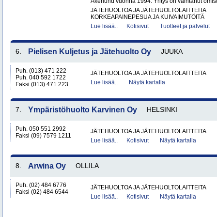
Åkerlund vuonna 1994. Yritys on vaihtanut omista
JÄTEHUOLTOA JA JÄTEHUOLTOLAITTEITA
KORKEAPAINEPESUA JA KUIVAIMUTÖITÄ
Lue lisää..
Kotisivut
Tuotteet ja palvelut
6.
Pielisen Kuljetus ja Jätehuolto Oy
JUUKA
Puh. (013) 471 222
JÄTEHUOLTOA JA JÄTEHUOLTOLAITTEITA
Puh. 040 592 1722
Lue lisää..
Näytä kartalla
Faksi (013) 471 223
7.
Ympäristöhuolto Karvinen Oy
HELSINKI
Puh. 050 551 2992
JÄTEHUOLTOA JA JÄTEHUOLTOLAITTEITA
Faksi (09) 7579 1211
Lue lisää..
Kotisivut
Näytä kartalla
8.
Arwina Oy
OLLILA
Puh. (02) 484 6776
JÄTEHUOLTOA JA JÄTEHUOLTOLAITTEITA
Faksi (02) 484 6544
Lue lisää..
Kotisivut
Näytä kartalla