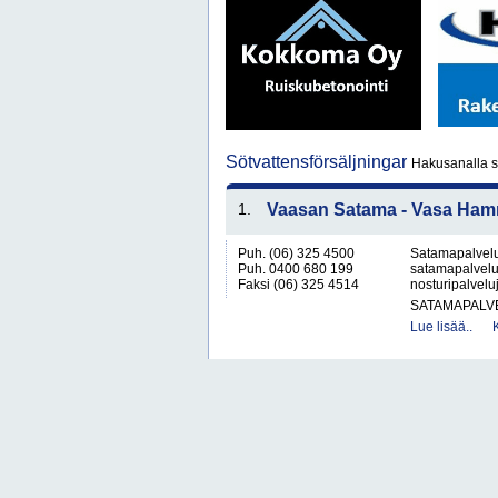
Sötvattensförsäljningar
Hakusanalla sö
1.
Vaasan Satama - Vasa Ham
Puh. (06) 325 4500
Satamapalveluj
Puh. 0400 680 199
satamapalvelu,
Faksi (06) 325 4514
nosturipalveluj
SATAMAPALV
Lue lisää..