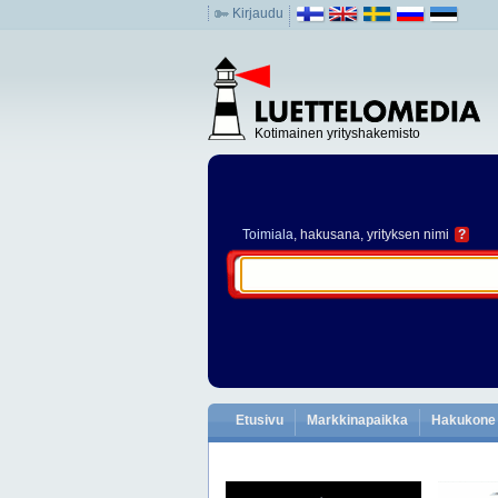
Kirjaudu
Kotimainen yrityshakemisto
Toimiala
, hakusana, yrityksen nimi
?
Etusivu
Markkinapaikka
Hakukone