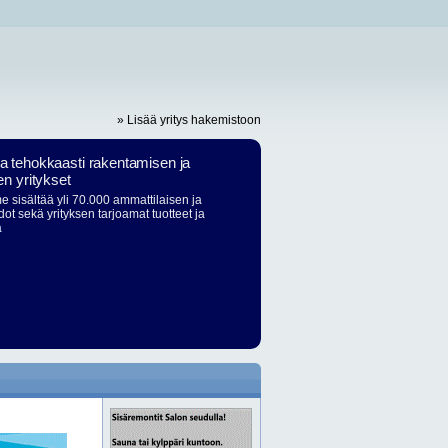
» Lisää yritys hakemistoon
ja tehokkaasti rakentamisen ja
en yritykset
 sisältää yli 70.000 ammattilaisen ja
dot sekä yrityksen tarjoamat tuotteet ja
ä