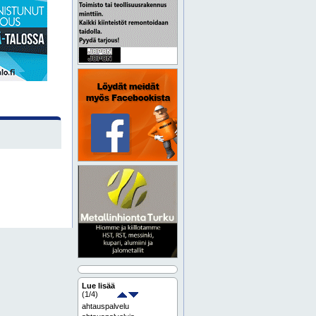
Lue lisää
(
1
/4)
ahtauspalvelu