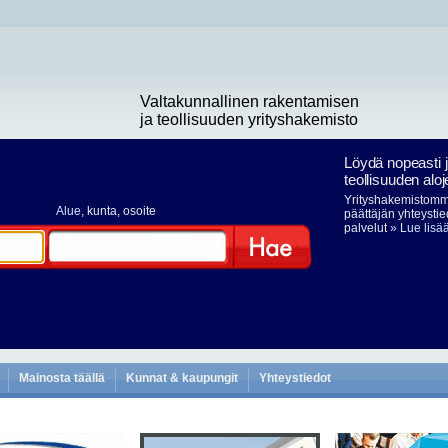
Valtakunnallinen rakentamisen
ja teollisuuden yrityshakemisto
Löydä nopeasti 
teollisuuden aloj
Yrityshakemistomme
Alue
, kunta, osoite
päättäjän yhteystie
palvelut
» Lue lisä
Hae
Mainosta täällä
Kunnat & kaupungit
Yhteystiedot