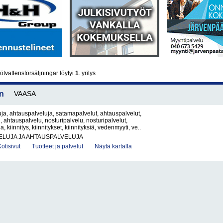
tvattensförsäljningar löytyi
1
. yritys
n
VAASA
a, ahtauspalveluja, satamapalvelut, ahtauspalvelut,
 ahtauspalvelu, nosturipalvelu, nosturipalvelut,
a, kiinnitys, kiinnitykset, kiinnityksiä, vedenmyyti, ve..
ELUJA JA AHTAUSPALVELUJA
Kotisivut
Tuotteet ja palvelut
Näytä kartalla