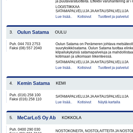
ja puutavaratuotteita. Effektiv varuhantering är i
LOGISTIIKKAA
SATAMAPALVELUJA JA AHTAUSPALVELUJA
Lue lisää..
Kotisivut
Tuotteet ja palvelut
3.
Oulun Satama
OULU
Puh. 044 703 2753
Oulun Satama on Perämeren johtava metsäteolli
Faksi (08) 557 2040
suuryksikkösatama. Oulun Satama tuottaa elink
kilpailukykyisiä satamapalveluja ja mahdollistaa
kotimaan ja ulkomaan liikenteessä.
SATAMAPALVELUJA JA AHTAUSPALVELUJA
Lue lisää..
Kotisivut
Tuotteet ja palvelut
4.
Kemin Satama
KEMI
Puh. (016) 258 100
SATAMAPALVELUJA JA AHTAUSPALVELUJA
Faksi (016) 258 110
Lue lisää..
Kotisivut
Näytä kartalla
5.
MeCarLoS Oy Ab
KOKKOLA
Puh. 0400 290 030
NOSTOKONEITA, NOSTOLAITTEITA JA NOST