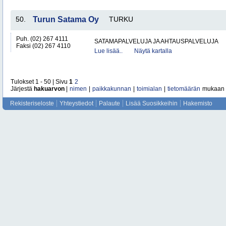
50.
Turun Satama Oy
TURKU
Puh. (02) 267 4111
SATAMAPALVELUJA JA AHTAUSPALVELUJA
Faksi (02) 267 4110
Lue lisää..
Näytä kartalla
Tulokset 1 - 50 | Sivu
1
2
Järjestä
hakuarvon
|
nimen
|
paikkakunnan
|
toimialan
|
tietomäärän
mukaan
Rekisteriseloste
Yhteystiedot
Palaute
Lisää Suosikkeihin
Hakemisto