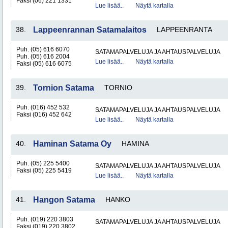
Faksi (06) 221 1331
Lue lisää..
Näytä kartalla
38.
Lappeenrannan Satamalaitos
LAPPEENRANTA
Puh. (05) 616 6070
SATAMAPALVELUJA JA AHTAUSPALVELUJA
Puh. (05) 616 2004
Lue lisää..
Näytä kartalla
Faksi (05) 616 6075
39.
Tornion Satama
TORNIO
Puh. (016) 452 532
SATAMAPALVELUJA JA AHTAUSPALVELUJA
Faksi (016) 452 642
Lue lisää..
Näytä kartalla
40.
Haminan Satama Oy
HAMINA
Puh. (05) 225 5400
SATAMAPALVELUJA JA AHTAUSPALVELUJA
Faksi (05) 225 5419
Lue lisää..
Näytä kartalla
41.
Hangon Satama
HANKO
Puh. (019) 220 3803
SATAMAPALVELUJA JA AHTAUSPALVELUJA
Faksi (019) 220 3802