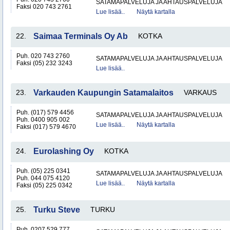
SATAMAPALVELUJA JA AHTAUSPALVELUJA
Faksi 020 743 2761
Lue lisää..
Näytä kartalla
22.
Saimaa Terminals Oy Ab
KOTKA
Puh. 020 743 2760
SATAMAPALVELUJA JA AHTAUSPALVELUJA
Faksi (05) 232 3243
Lue lisää..
23.
Varkauden Kaupungin Satamalaitos
VARKAUS
Puh. (017) 579 4456
SATAMAPALVELUJA JA AHTAUSPALVELUJA
Puh. 0400 905 002
Lue lisää..
Näytä kartalla
Faksi (017) 579 4670
24.
Eurolashing Oy
KOTKA
Puh. (05) 225 0341
SATAMAPALVELUJA JA AHTAUSPALVELUJA
Puh. 044 075 4120
Lue lisää..
Näytä kartalla
Faksi (05) 225 0342
25.
Turku Steve
TURKU
Puh. 0207 529 777