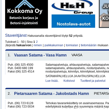
Stuveritjänst
Hakusanalla stuveritjänst löytyi
52
yritystä.
Tulokset 1 - 50 | Sivu
1
2
Järjestä
hakuarvon
|
nimen
|
paikkakunnan
|
toimialan
|
tietomäärän
mukaan
1.
Vaasan Satama - Vasa Hamn
VAASA
Puh. (06) 325 4500
Satamapalveluja, ahtauspalveluja, satamapalvel
Puh. 0400 680 199
satamapalvelu, ahtauspalvelu, nosturipalvelu, no
Faksi (06) 325 4514
nosturipalveluja, kiinnitys, kiinnitykset, kiinnityk
SATAMAPALVELUJA JA AHTAUSPALVELUJA
Lue lisää..
Kotisivut
Tuotteet ja palvelut
2.
Pietarsaaren Satama - Jakobstads Hamn
PIETARS
Puh. (06) 723 6128
Tehokas tavarankäsittely on avainasemassa. P
Faksi (06) 723 0034
edellytyksiä kuljettaa yhä suurempia määriä kap