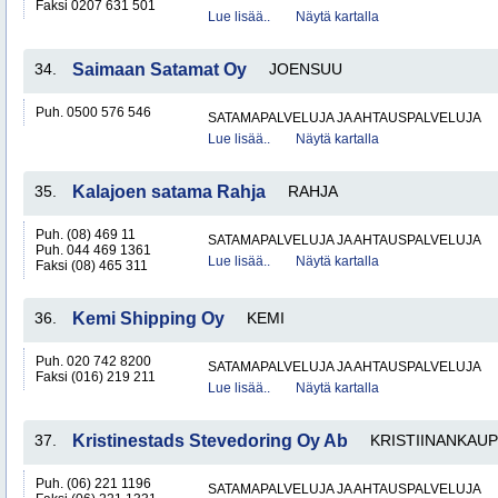
Faksi 0207 631 501
Lue lisää..
Näytä kartalla
34.
Saimaan Satamat Oy
JOENSUU
Puh. 0500 576 546
SATAMAPALVELUJA JA AHTAUSPALVELUJA
Lue lisää..
Näytä kartalla
35.
Kalajoen satama Rahja
RAHJA
Puh. (08) 469 11
SATAMAPALVELUJA JA AHTAUSPALVELUJA
Puh. 044 469 1361
Lue lisää..
Näytä kartalla
Faksi (08) 465 311
36.
Kemi Shipping Oy
KEMI
Puh. 020 742 8200
SATAMAPALVELUJA JA AHTAUSPALVELUJA
Faksi (016) 219 211
Lue lisää..
Näytä kartalla
37.
Kristinestads Stevedoring Oy Ab
KRISTIINANKAU
Puh. (06) 221 1196
SATAMAPALVELUJA JA AHTAUSPALVELUJA