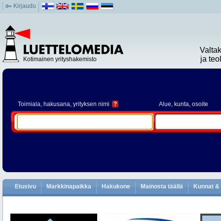
Kirjaudu
Valta
ja te
Kotimainen yrityshakemisto
Toimiala
, hakusana, yrityksen nimi
?
Alue
, kunta, osoite
Etusivu
Markkinapaikka
Hakukone
Mainosta täällä
Kunnat & 