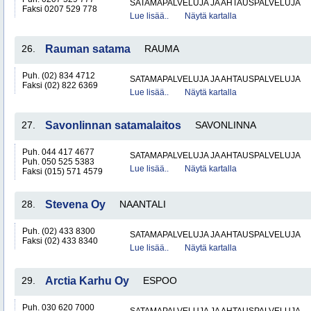
SATAMAPALVELUJA JA AHTAUSPALVELUJA
Faksi 0207 529 778
Lue lisää..
Näytä kartalla
26.
Rauman satama
RAUMA
Puh. (02) 834 4712
SATAMAPALVELUJA JA AHTAUSPALVELUJA
Faksi (02) 822 6369
Lue lisää..
Näytä kartalla
27.
Savonlinnan satamalaitos
SAVONLINNA
Puh. 044 417 4677
SATAMAPALVELUJA JA AHTAUSPALVELUJA
Puh. 050 525 5383
Lue lisää..
Näytä kartalla
Faksi (015) 571 4579
28.
Stevena Oy
NAANTALI
Puh. (02) 433 8300
SATAMAPALVELUJA JA AHTAUSPALVELUJA
Faksi (02) 433 8340
Lue lisää..
Näytä kartalla
29.
Arctia Karhu Oy
ESPOO
Puh. 030 620 7000