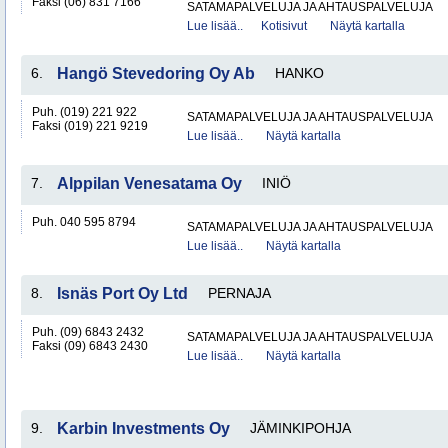
Faksi (06) 831 7166
SATAMAPALVELUJA JA AHTAUSPALVELUJA
Lue lisää..
Kotisivut
Näytä kartalla
6.
Hangö Stevedoring Oy Ab
HANKO
Puh. (019) 221 922
SATAMAPALVELUJA JA AHTAUSPALVELUJA
Faksi (019) 221 9219
Lue lisää..
Näytä kartalla
7.
Alppilan Venesatama Oy
INIÖ
Puh. 040 595 8794
SATAMAPALVELUJA JA AHTAUSPALVELUJA
Lue lisää..
Näytä kartalla
8.
Isnäs Port Oy Ltd
PERNAJA
Puh. (09) 6843 2432
SATAMAPALVELUJA JA AHTAUSPALVELUJA
Faksi (09) 6843 2430
Lue lisää..
Näytä kartalla
9.
Karbin Investments Oy
JÄMINKIPOHJA