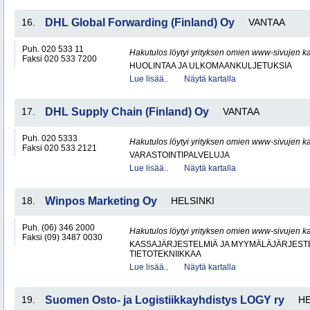
16.
DHL Global Forwarding (Finland) Oy
VANTAA
Puh. 020 533 11
Hakutulos löytyi yrityksen omien www-sivujen ka
Faksi 020 533 7200
HUOLINTAA JA ULKOMAANKULJETUKSIA
Lue lisää..
Näytä kartalla
17.
DHL Supply Chain (Finland) Oy
VANTAA
Puh. 020 5333
Hakutulos löytyi yrityksen omien www-sivujen ka
Faksi 020 533 2121
VARASTOINTIPALVELUJA
Lue lisää..
Näytä kartalla
18.
Winpos Marketing Oy
HELSINKI
Puh. (06) 346 2000
Hakutulos löytyi yrityksen omien www-sivujen ka
Faksi (09) 3487 0030
KASSAJÄRJESTELMIÄ JA MYYMÄLÄJÄRJEST
TIETOTEKNIIKKAA
Lue lisää..
Näytä kartalla
19.
Suomen Osto- ja Logistiikkayhdistys LOGY ry
HE