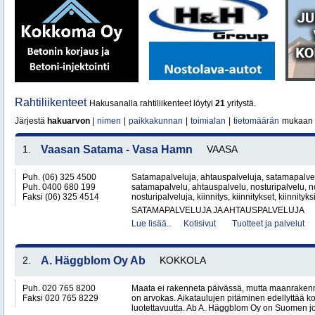
Rahtiliikenteet
Hakusanalla rahtiliikenteet löytyi
21
yritystä.
Järjestä
hakuarvon
|
nimen
|
paikkakunnan
|
toimialan
|
tietomäärän
mukaan
1.
Vaasan Satama - Vasa Hamn
VAASA
Puh. (06) 325 4500
Satamapalveluja, ahtauspalveluja, satamapalvel
Puh. 0400 680 199
satamapalvelu, ahtauspalvelu, nosturipalvelu, no
Faksi (06) 325 4514
nosturipalveluja, kiinnitys, kiinnitykset, kiinnityk
SATAMAPALVELUJA JA AHTAUSPALVELUJA
Lue lisää..
Kotisivut
Tuotteet ja palvelut
2.
A. Häggblom Oy Ab
KOKKOLA
Puh. 020 765 8200
Maata ei rakenneta päivässä, mutta maanrakenn
Faksi 020 765 8229
on arvokas. Aikataulujen pitäminen edellyttää k
luotettavuutta. Ab A. Häggblom Oy on Suomen j