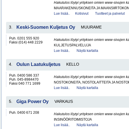
Hakutulos löytyi yrityksen omien www-sivujen ka
MAARAKENNUSKONEITA JA MAANSIIRTOKONE
Lue lisää..
Kotisivut
Tuotteet ja palvelut
3.
Keski-Suomen Kuljetus Oy
MUURAME
Puh. 0201 555 920
Hakutulos löytyi yrityksen omien www-sivujen ka
Faksi (014) 448 2229
KULJETUSPALVELUJA
Lue lisää..
Näytä kartalla
4.
Oulun Laatukuljetus
KELLO
Puh. 0400 586 337
Hakutulos löytyi yrityksen omien www-sivujen ka
Puh. 045-8984470
NOSTOKONEITA, NOSTOLAITTEITA JA NOST
Faksi 040 771 1699
Lue lisää..
Näytä kartalla
5.
Giga Power Oy
VARKAUS
Puh. 0400 671 208
Hakutulos löytyi yrityksen omien www-sivujen ka
INSINÖÖRITOIMISTOJA
Lue lisää..
Näytä kartalla