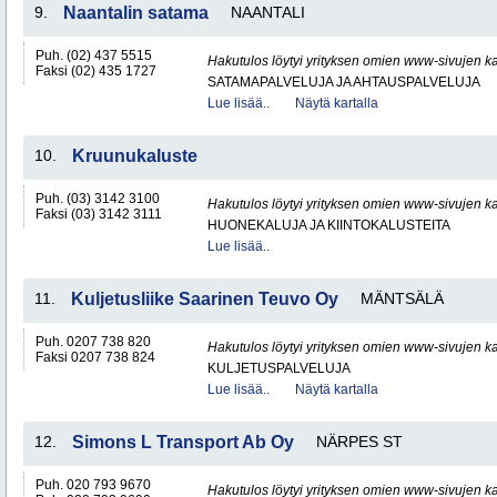
9.
Naantalin satama
NAANTALI
Puh. (02) 437 5515
Hakutulos löytyi yrityksen omien www-sivujen ka
Faksi (02) 435 1727
SATAMAPALVELUJA JA AHTAUSPALVELUJA
Lue lisää..
Näytä kartalla
10.
Kruunukaluste
Puh. (03) 3142 3100
Hakutulos löytyi yrityksen omien www-sivujen ka
Faksi (03) 3142 3111
HUONEKALUJA JA KIINTOKALUSTEITA
Lue lisää..
11.
Kuljetusliike Saarinen Teuvo Oy
MÄNTSÄLÄ
Puh. 0207 738 820
Hakutulos löytyi yrityksen omien www-sivujen ka
Faksi 0207 738 824
KULJETUSPALVELUJA
Lue lisää..
Näytä kartalla
12.
Simons L Transport Ab Oy
NÄRPES ST
Puh. 020 793 9670
Hakutulos löytyi yrityksen omien www-sivujen ka