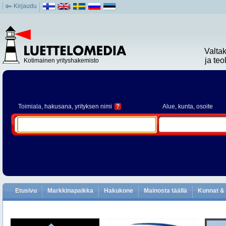
Kirjaudu
Valta
ja te
Kotimainen yrityshakemisto
Toimiala
, hakusana, yrityksen nimi
?
Alue
, kunta, osoite
Etusivu
Markkinapaikka
Hakukone
Mainosta täällä
Kunnat & 