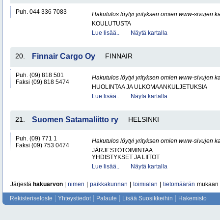
Puh. 044 336 7083
Hakutulos löytyi yrityksen omien www-sivujen ka
KOULUTUSTA
Lue lisää..
Näytä kartalla
20.
Finnair Cargo Oy
FINNAIR
Puh. (09) 818 501
Hakutulos löytyi yrityksen omien www-sivujen ka
Faksi (09) 818 5474
HUOLINTAA JA ULKOMAANKULJETUKSIA
Lue lisää..
Näytä kartalla
21.
Suomen Satamaliitto ry
HELSINKI
Puh. (09) 771 1
Hakutulos löytyi yrityksen omien www-sivujen ka
Faksi (09) 753 0474
JÄRJESTÖTOIMINTAA
YHDISTYKSET JA LIITOT
Lue lisää..
Näytä kartalla
Järjestä
hakuarvon
|
nimen
|
paikkakunnan
|
toimialan
|
tietomäärän
mukaan
Rekisteriseloste
Yhteystiedot
Palaute
Lisää Suosikkeihin
Hakemisto