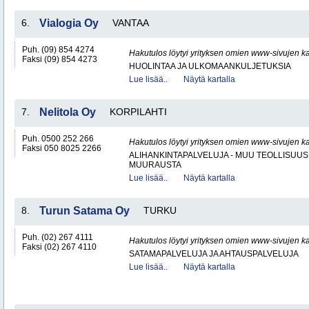
6.
Vialogia Oy
VANTAA
Puh. (09) 854 4274
Hakutulos löytyi yrityksen omien www-sivujen ka
Faksi (09) 854 4273
HUOLINTAA JA ULKOMAANKULJETUKSIA
Lue lisää..
Näytä kartalla
7.
Nelitola Oy
KORPILAHTI
Puh. 0500 252 266
Hakutulos löytyi yrityksen omien www-sivujen ka
Faksi 050 8025 2266
ALIHANKINTAPALVELUJA - MUU TEOLLISUUS
MUURAUSTA
Lue lisää..
Näytä kartalla
8.
Turun Satama Oy
TURKU
Puh. (02) 267 4111
Hakutulos löytyi yrityksen omien www-sivujen ka
Faksi (02) 267 4110
SATAMAPALVELUJA JA AHTAUSPALVELUJA
Lue lisää..
Näytä kartalla