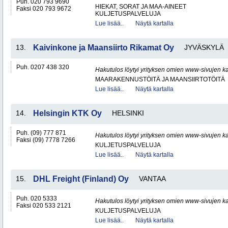
Puh. 020 793 9690
HIEKAT, SORAT JA MAA-AINEET
Faksi 020 793 9672
KULJETUSPALVELUJA
Lue lisää..
Näytä kartalla
13.
Kaivinkone ja Maansiirto Rikamat Oy
JYVÄSKYLÄ
Puh. 0207 438 320
Hakutulos löytyi yrityksen omien www-sivujen ka
MAARAKENNUSTÖITÄ JA MAANSIIRTOTÖITÄ
Lue lisää..
Näytä kartalla
14.
Helsingin KTK Oy
HELSINKI
Puh. (09) 777 871
Hakutulos löytyi yrityksen omien www-sivujen ka
Faksi (09) 7778 7266
KULJETUSPALVELUJA
Lue lisää..
Näytä kartalla
15.
DHL Freight (Finland) Oy
VANTAA
Puh. 020 5333
Hakutulos löytyi yrityksen omien www-sivujen ka
Faksi 020 533 2121
KULJETUSPALVELUJA
Lue lisää..
Näytä kartalla