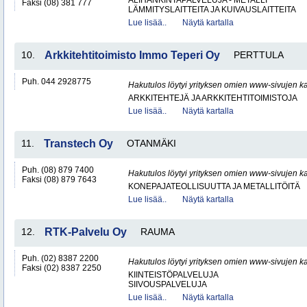
ALIHANKINTAPALVELUJA - METALLI
Faksi (08) 381 777
LÄMMITYSLAITTEITA JA KUIVAUSLAITTEITA
Lue lisää..
Näytä kartalla
10.
Arkkitehtitoimisto Immo Teperi Oy
PERTTULA
Puh. 044 2928775
Hakutulos löytyi yrityksen omien www-sivujen ka
ARKKITEHTEJÄ JA ARKKITEHTITOIMISTOJA
Lue lisää..
Näytä kartalla
11.
Transtech Oy
OTANMÄKI
Puh. (08) 879 7400
Hakutulos löytyi yrityksen omien www-sivujen ka
Faksi (08) 879 7643
KONEPAJATEOLLISUUTTA JA METALLITÖITÄ
Lue lisää..
Näytä kartalla
12.
RTK-Palvelu Oy
RAUMA
Puh. (02) 8387 2200
Hakutulos löytyi yrityksen omien www-sivujen ka
Faksi (02) 8387 2250
KIINTEISTÖPALVELUJA
SIIVOUSPALVELUJA
Lue lisää..
Näytä kartalla