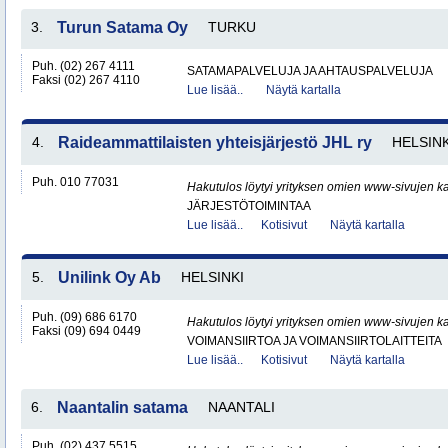
3.
Turun Satama Oy
TURKU
Puh. (02) 267 4111
SATAMAPALVELUJA JA AHTAUSPALVELUJA
Faksi (02) 267 4110
Lue lisää..
Näytä kartalla
4.
Raideammattilaisten yhteisjärjestö JHL ry
HELSINK
Puh. 010 77031
Hakutulos löytyi yrityksen omien www-sivujen ka
JÄRJESTÖTOIMINTAA
Lue lisää..
Kotisivut
Näytä kartalla
5.
Unilink Oy Ab
HELSINKI
Puh. (09) 686 6170
Hakutulos löytyi yrityksen omien www-sivujen ka
Faksi (09) 694 0449
VOIMANSIIRTOA JA VOIMANSIIRTOLAITTEITA
Lue lisää..
Kotisivut
Näytä kartalla
6.
Naantalin satama
NAANTALI
Puh. (02) 437 5515