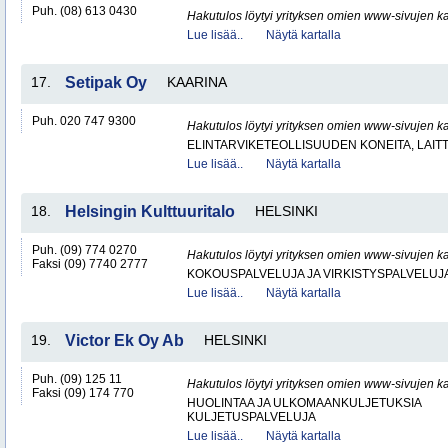
Puh. (08) 613 0430
Hakutulos löytyi yrityksen omien www-sivujen ka
Lue lisää..
Näytä kartalla
17.
Setipak Oy
KAARINA
Puh. 020 747 9300
Hakutulos löytyi yrityksen omien www-sivujen ka
ELINTARVIKETEOLLISUUDEN KONEITA, LAITTE
Lue lisää..
Näytä kartalla
18.
Helsingin Kulttuuritalo
HELSINKI
Puh. (09) 774 0270
Hakutulos löytyi yrityksen omien www-sivujen ka
Faksi (09) 7740 2777
KOKOUSPALVELUJA JA VIRKISTYSPALVELUJ
Lue lisää..
Näytä kartalla
19.
Victor Ek Oy Ab
HELSINKI
Puh. (09) 125 11
Hakutulos löytyi yrityksen omien www-sivujen ka
Faksi (09) 174 770
HUOLINTAA JA ULKOMAANKULJETUKSIA
KULJETUSPALVELUJA
Lue lisää..
Näytä kartalla