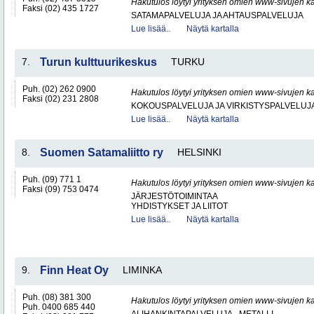
Hakutulos löytyi yrityksen omien www-sivujen ka
Faksi (02) 435 1727
SATAMAPALVELUJA JA AHTAUSPALVELUJA
Lue lisää..
Näytä kartalla
7.
Turun kulttuurikeskus
TURKU
Puh. (02) 262 0900
Hakutulos löytyi yrityksen omien www-sivujen ka
Faksi (02) 231 2808
KOKOUSPALVELUJA JA VIRKISTYSPALVELUJ
Lue lisää..
Näytä kartalla
8.
Suomen Satamaliitto ry
HELSINKI
Puh. (09) 771 1
Hakutulos löytyi yrityksen omien www-sivujen ka
Faksi (09) 753 0474
JÄRJESTÖTOIMINTAA
YHDISTYKSET JA LIITOT
Lue lisää..
Näytä kartalla
9.
Finn Heat Oy
LIMINKA
Puh. (08) 381 300
Hakutulos löytyi yrityksen omien www-sivujen ka
Puh. 0400 685 440