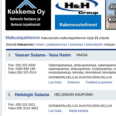
Matkustajaliikenne
Hakusanalla matkustajaliikenne löytyi
21
yritystä.
Järjestä
hakuarvon
|
nimen
|
paikkakunnan
|
toimialan
|
tietomäärän
mukaan
1.
Vaasan Satama - Vasa Hamn
VAASA
Puh. (06) 325 4500
Satamapalveluja, ahtauspalveluja, satamapalvel
Puh. 0400 680 199
satamapalvelu, ahtauspalvelu, nosturipalvelu, no
Faksi (06) 325 4514
nosturipalveluja, kiinnitys, kiinnitykset, kiinnityk
SATAMAPALVELUJA JA AHTAUSPALVELUJA
Lue lisää..
Kotisivut
Tuotteet ja palvelut
2.
Helsingin Satama
HELSINGIN KAUPUNKI
Puh. (09) 310 1621
SATAMAPALVELUJA JA AHTAUSPALVELUJA
Faksi (09) 3103 3802
Lue lisää..
Näytä kartalla