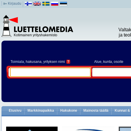
Kirjaudu
Valta
ja te
Kotimainen yrityshakemisto
Toimiala
, hakusana, yrityksen nimi
?
Alue
, kunta, osoite
Etusivu
Markkinapaikka
Hakukone
Mainosta täällä
Kunnat & 