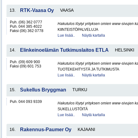
13.
RTK-Vaasa Oy
VAASA
Puh. (06) 362 0777
Hakutulos löytyi yrityksen omien www-sivujen ka
Puh. 044 385 4022
KIINTEISTÖPALVELUJA
Faksi (06) 362 0778
Lue lisää..
Näytä kartalla
14.
Elinkeinoelämän Tutkimuslaitos ETLA
HELSINKI
Puh. (09) 609 900
Hakutulos löytyi yrityksen omien www-sivujen ka
Faksi (09) 601 753
TUOTEKEHITYSTÄ JA TUTKIMUSTA
Lue lisää..
Näytä kartalla
15.
Sukellus Bryggman
TURKU
Puh. 044 093 9339
Hakutulos löytyi yrityksen omien www-sivujen ka
SUKELLUSTÖITÄ
Lue lisää..
Näytä kartalla
16.
Rakennus-Paumer Oy
KAJAANI