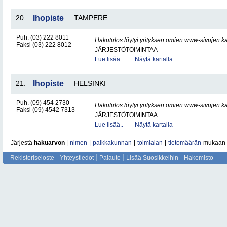
20.
Ihopiste
TAMPERE
Puh. (03) 222 8011
Hakutulos löytyi yrityksen omien www-sivujen ka
Faksi (03) 222 8012
JÄRJESTÖTOIMINTAA
Lue lisää..
Näytä kartalla
21.
Ihopiste
HELSINKI
Puh. (09) 454 2730
Hakutulos löytyi yrityksen omien www-sivujen ka
Faksi (09) 4542 7313
JÄRJESTÖTOIMINTAA
Lue lisää..
Näytä kartalla
Järjestä
hakuarvon
|
nimen
|
paikkakunnan
|
toimialan
|
tietomäärän
mukaan
Rekisteriseloste
Yhteystiedot
Palaute
Lisää Suosikkeihin
Hakemisto