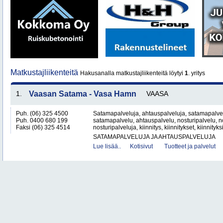
Matkustajliikenteitä
Hakusanalla matkustajliikenteitä löytyi
1
. yritys
1.
Vaasan Satama - Vasa Hamn
VAASA
Puh. (06) 325 4500
Satamapalveluja, ahtauspalveluja, satamapalvel
Puh. 0400 680 199
satamapalvelu, ahtauspalvelu, nosturipalvelu, no
Faksi (06) 325 4514
nosturipalveluja, kiinnitys, kiinnitykset, kiinnityk
SATAMAPALVELUJA JA AHTAUSPALVELUJA
Lue lisää..
Kotisivut
Tuotteet ja palvelut