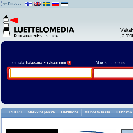
Kirjaudu
Valta
ja te
Kotimainen yrityshakemisto
Toimiala
, hakusana, yrityksen nimi
?
Alue
, kunta, osoite
Etusivu
Markkinapaikka
Hakukone
Mainosta täällä
Kunnat & 