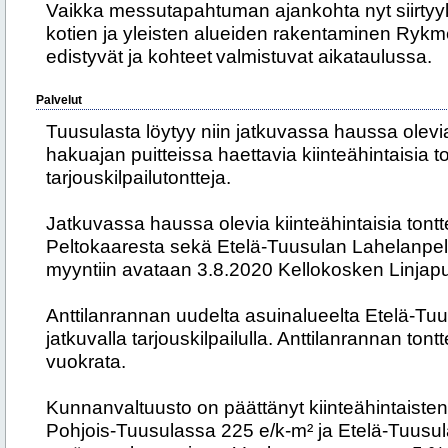
Vaikka messutapahtuman ajankohta nyt siirtyy
kotien ja yleisten alueiden rakentaminen Ryk
edistyvät ja kohteet valmistuvat aikataulussa.
Palvelut
Tuusulasta löytyy niin jatkuvassa haussa olevia 
hakuajan puitteissa haettavia kiinteähintaisia t
tarjouskilpailutontteja.
Jatkuvassa haussa olevia kiinteähintaisia tontt
Peltokaaresta sekä Etelä-Tuusulan Lahelanpel
myyntiin avataan 3.8.2020 Kellokosken Linjapu
Anttilanrannan uudelta asuinalueelta Etelä-Tu
jatkuvalla tarjouskilpailulla. Anttilanrannan ton
vuokrata.
Kunnanvaltuusto on päättänyt kiinteähintaisten
Pohjois-Tuusulassa 225 e/k-m² ja Etelä-Tuusula