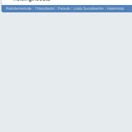
Rekisteriseloste
Yhteystiedot
Palaute
Lisää Suosikkeihin
Hakemisto