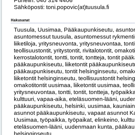
Puhelin: 040 314 4406
Sähköposti: toni.popovic(at)tuusula.fi
Hakusanat
Tuusula, Uusimaa, Pääkaupunkiseutu, asunto
asuntomessut tuusula, asuntomessut rykmentinpuis
liiketiloja, yritysneuvonta, yritysneuvontaa, tontit,
teollisuustontit, yritystontit, rivitalotontit, omako
kerrostalotontit, tontti, tontit, tontteja, tontit 
pääkaupunkiseutu, liiketontit pääkaupunkiseutu, 
pääkaupunkiseutu, tontit helsinginseutu, omakot
liiketontit helsinginseutu, teollisuustontit helsi
omakotitontit uusimaa, liiketontit uusimaa, teol
yritysneuvontaa, tontti, tontit, tontteja, työpaikk
kulttuuri, vapaa-aika, eteläsuomen-lääni, uud
pääkaupunkiseutu, helsinki, uusimaa, kauniain
asunnot pääkaupunkiseutu, vapaat asunnot Ka
Uusimaa, työpaikka, työpaikat, elinkeino, kulttu
eteläsuomen-lääni, uudenmaan kunta, pääkau
helsinginseutu