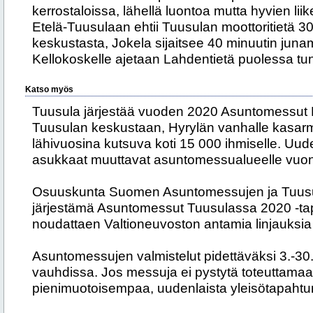
kerrostaloissa, lähellä luontoa mutta hyvien lii
Etelä-Tuusulaan ehtii Tuusulan moottoritietä 3
keskustasta, Jokela sijaitsee 40 minuutin juna
Kellokoskelle ajetaan Lahdentietä puolessa tu
Katso myös
Tuusula järjestää vuoden 2020 Asuntomessut 
Tuusulan keskustaan, Hyrylän vanhalle kasarm
lähivuosina kutsuva koti 15 000 ihmiselle. U
asukkaat muuttavat asuntomessualueelle vuo
Osuuskunta Suomen Asuntomessujen ja Tuus
järjestämä Asuntomessut Tuusulassa 2020 -ta
noudattaen Valtioneuvoston antamia linjauksia
Asuntomessujen valmistelut pidettäväksi 3.-30
vauhdissa. Jos messuja ei pystytä toteuttama
pienimuotoisempaa, uudenlaista yleisötapah