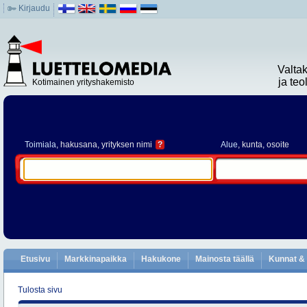
Kirjaudu
Valta
ja te
Kotimainen yrityshakemisto
Toimiala
, hakusana, yrityksen nimi
?
Alue
, kunta, osoite
Etusivu
Markkinapaikka
Hakukone
Mainosta täällä
Kunnat & 
Tulosta sivu