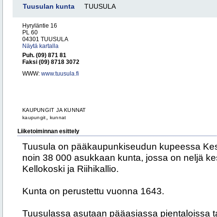
Tuusulan kunta
TUUSULA
Hyryläntie 16
PL 60
04301 TUUSULA
Näytä kartalla
Puh. (09) 871 81
Faksi (09) 8718 3072
WWW:
www.tuusula.fi
KAUPUNGIT JA KUNNAT
,
kaupungit
kunnat
Liiketoiminnan esittely
Tuusula on pääkaupunkiseudun kupeessa Keski
noin 38 000 asukkaan kunta, jossa on neljä kes
Kellokoski ja Riihikallio.
Kunta on perustettu vuonna 1643.
Tuusulassa asutaan pääasiassa pientaloissa ta