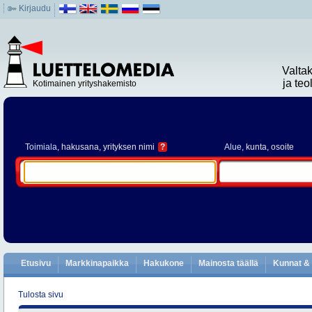
Kirjaudu
Valta
ja te
Kotimainen yrityshakemisto
Toimiala
, hakusana, yrityksen nimi
?
Alue
, kunta, osoite
Etusivu
Markkinapaikka
Hakukone
Mainosta täällä
Kunnat & 
Tulosta sivu