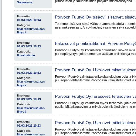
piirustusten ja suunnitelmien pohjalta mittatilaustyönä. ..
Saneeraus
Ilmoitettu
Porvoon Puutyö Oy, sisäovi, sisäovet, sisäovia
01.03.2022 10:14
väliovet, Porvoo Helsinki Vantaa Espoo Uu
Teemme sisäovet sekä väliovet ammattitaidolla suunnitte
Kategoria
asennukseen asti. Arvokkaiden, vaativien sekä suojeluk
Muu rakennusalaan
liittyvä
Ilmoitettu
Erikoisovet ja erikoisikkunat, Porvoon Puu
01.03.2022 10:13
Helsinki Vantaa Espoo Uusimaa
Porvoon Puutyö Oy kotimainen erikoislaatuluokan ovia 
Kategoria
puusepänyritys, joka tunnetaan alallaan uniikkien ja ma
Ilmoitustaulu
Ilmoitettu
Porvoon Puutyö Oy, Ulko-ovet mittatilauksen
01.03.2022 10:13
Turku, Raisio, Naantali, Raasepori, Hanko,
Porvoon Puutyö valmistaa erikoislaatuluokan ovia ja ikk
Kategoria
puusepän tehtaallamme Porvoossa valmistetut ovet ja ik
Muu rakennusalaan
liittyvä
Ilmoitettu
Porvoon Puutyö Oy,Teräsovet, teräsovien va
01.03.2022 10:13
mittatilaustyönä, Helsinki Vantaa Espoo Jä
Porvoon Puutyö Oy valmistaa myös teräsovia, jotka ovat
Kategoria
Uusimaa Tampere Pirkanmaa
puulla. Mittatilausovien ja erikoisovien lisäksi olemme eri
Muu rakennusalaan
liittyvä
Ilmoitettu
Porvoon Puutyö Oy, Ulko-ovet mittatilauksen
01.03.2022 10:13
Hämeenlinna, Häme, Kouvola Lahti
Porvoon Puutyö valmistaa erikoislaatuluokan ovia ja ikk
Kategoria
puusepän tehtaallamme Porvoossa valmistetut ovet ja ik
Muu rakennusalaan