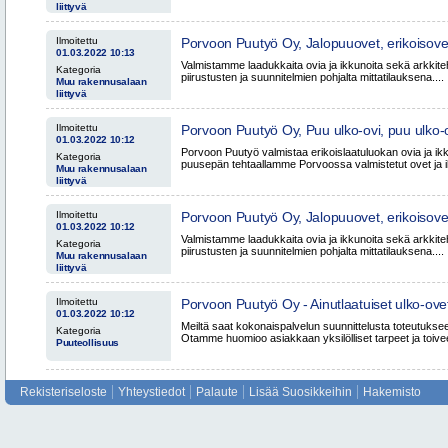
liittyvä
Ilmoitettu
Porvoon Puutyö Oy, Jalopuuovet, erikoisove
01.03.2022 10:13
mittatilausovet, Hanko, Raasepori, Kotka, 
Valmistamme laadukkaita ovia ja ikkunoita sekä arkkiteh
Kategoria
piirustusten ja suunnitelmien pohjalta mittatilauksena....
Muu rakennusalaan
liittyvä
Ilmoitettu
Porvoon Puutyö Oy, Puu ulko-ovi, puu ulko-o
01.03.2022 10:12
ovet, Turku, Raisio, Naantali, Hanko, Kotka
Porvoon Puutyö valmistaa erikoislaatuluokan ovia ja ikk
Kategoria
puusepän tehtaallamme Porvoossa valmistetut ovet ja ik
Muu rakennusalaan
liittyvä
Ilmoitettu
Porvoon Puutyö Oy, Jalopuuovet, erikoisove
01.03.2022 10:12
mittatilausovet, Turku, Naantali, Raisio, Ko
Valmistamme laadukkaita ovia ja ikkunoita sekä arkkiteh
Kategoria
Häme
piirustusten ja suunnitelmien pohjalta mittatilauksena....
Muu rakennusalaan
liittyvä
Ilmoitettu
Porvoon Puutyö Oy - Ainutlaatuiset ulko-ov
01.03.2022 10:12
puusepäntyönä
Meiltä saat kokonaispalvelun suunnittelusta toteutukse
Kategoria
Otamme huomioo asiakkaan yksilölliset tarpeet ja toiveet,
Puuteollisuus
Rekisteriseloste
Yhteystiedot
Palaute
Lisää Suosikkeihin
Hakemisto