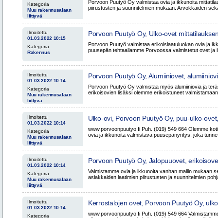
Porvoon Puutyö Oy valmistaa ovia ja ikkunoita mittatila
Kategoria
piirustusten ja suunnitelmien mukaan. Arvokkaiden sekä 
Muu rakennusalaan
liittyvä
Ilmoitettu
Porvoon Puutyö Oy, Ulko-ovet mittatilaukse
01.03.2022 10:15
Helsinki Vantaa Espoo Uusimaa Tampere P
Porvoon Puutyö valmistaa erikoislaatuluokan ovia ja ikk
Kategoria
puusepän tehtaallamme Porvoossa valmistetut ovet ja ik
Rakennus
Ilmoitettu
Porvoon Puutyö Oy, Alumiiniovet, alumiiniov
01.03.2022 10:14
Helsinki Vantaa Espoo Tampere Uusimaa P
Porvoon Puutyö Oy valmistaa myös alumiiniovia ja teräs
Kategoria
erikoisovien lisäksi olemme erikoistuneet valmistamaan
Muu rakennusalaan
liittyvä
Ilmoitettu
Ulko-ovi, Porvoon Puutyö Oy, puu-ulko-ovet
01.03.2022 10:14
paneeliovet, Helsinki, Tampere, Espoo
www.porvoonpuutyo.fi Puh. (019) 549 664 Olemme koti
Kategoria
ovia ja ikkunoita valmistava puusepänyritys, joka tunnet
Muu rakennusalaan
liittyvä
Ilmoitettu
Porvoon Puutyö Oy, Jalopuuovet, erikoisove
01.03.2022 10:14
mittatilausovet, Helsiki Espoo Vantaa Uus
Valmistamme ovia ja ikkunoita vanhan mallin mukaan se
Kategoria
asiakkaiden laatimien piirustusten ja suunnitelmien pohjal
Muu rakennusalaan
liittyvä
Ilmoitettu
Kerrostalojen ovet, Porvoon Puutyö Oy, ulk
01.03.2022 10:14
kerrostaloon, Pääkaupunkiseutu, Helsinki, 
www.porvoonpuutyo.fi Puh. (019) 549 664 Valmistamme o
Kategoria