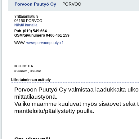
Porvoon Puutyö Oy
PORVOO
Yrittäjänkatu 9
06150 PORVOO
Näytä kartalla
Puh. (019) 549 664
GSM/Sivunumero 0400 461 159
WWW:
www.porvoonpuutyo.fi
IKKUNOITA
,
ikkunoita
ikkunat
Liiketoiminnan esittely
Porvoon Puutyö Oy valmistaa laadukkaita ulko-
mittatilaustyönä.
Valikoimaamme kuuluvat myös sisäovet sekä ter
mantteloitu/päällystetty puulla.