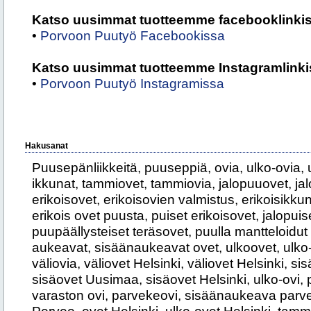
Katso uusimmat tuotteemme facebooklinkis
•
Porvoon Puutyö Facebookissa
Katso uusimmat tuotteemme Instagramlinki
•
Porvoon Puutyö Instagramissa
Hakusanat
Puusepänliikkeitä, puuseppiä, ovia, ulko-ovia, u
ikkunat, tammiovet, tammiovia, jalopuuovet, ja
erikoisovet, erikoisovien valmistus, erikoisikku
erikois ovet puusta, puiset erikoisovet, jalopui
puupäällysteiset teräsovet, puulla mantteloidut
aukeavat, sisäänaukeavat ovet, ulkoovet, ulko-ov
väliovia, väliovet Helsinki, väliovet Helsinki, si
sisäovet Uusimaa, sisäovet Helsinki, ulko-ovi, p
varaston ovi, parvekeovi, sisäänaukeava parve