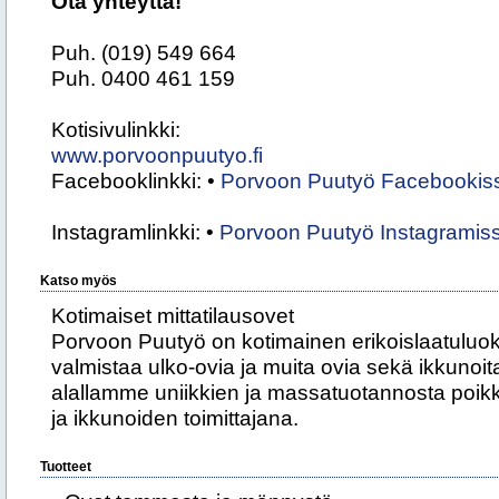
Ota yhteyttä!
Puh. (019) 549 664
Puh. 0400 461 159
Kotisivulinkki:
www.porvoonpuutyo.fi
Facebooklinkki: •
Porvoon Puutyö Facebookis
Instagramlinkki: •
Porvoon Puutyö Instagramis
Katso myös
Kotimaiset mittatilausovet
Porvoon Puutyö on kotimainen erikoislaatuluo
valmistaa ulko-ovia ja muita ovia sekä ikkunoi
alallamme uniikkien ja massatuotannosta poik
ja ikkunoiden toimittajana.
Tuotteet