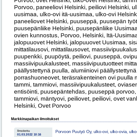
Porvoo, ovet Helsinki, ulko-ovet Helsinki, tamm
Porvoo, paneeliovi Helsinki, peiliovi Helsinki, 
uusimaa, ulko-ovi itä-uusimaa, ulko-ovi Helsink
paneeliovet Helsinki, puuseppä, puusepän työt
puusepänliike Helsinki, puusepänliike Uusimaa
ovien kunnostus, Porvoo, Helsinki, Itä-Uusima
jalopuuovet Helsinki, jalopuuovet Uusimaa, sisäo
mittatilausovi, mittatilausovet, massiivipuukalu
puupenkki, puupöytä, peiliovi, puuseppä, ovi
massiivipuukalusteet, massiivipuutuotteet mittati
päällystettynä puulla, alumiiniovi päällystettynä 
porrashuoneovet, teräsrakenteinen ovi puulla m
tammi, tammiovi, massiivipuukalusteet, oviase
entisöinti, puusepäntehdas, puuseppä porvoo, 
tammiovi, mäntyovi, peiliovet, peiliovi, ovet v
Helsinki, Ovet Porvoo
Markkinapaikan ilmoitukset
Ilmoitettu
Porvoon Puutyö Oy, ulko-ovi, ulko-ovia, ulko-
01.03.2022 10:16
ovia, ulko ovet, Helsinki Tampere Espoo V