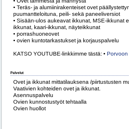
• Ovet tammesta ja männystä
• Teräs- ja alumiinirakenteiset ovet päällystettyn
puumantteloituna, peili- sekä paneeliversiot
• Sisään-ulos aukeavat ikkunat, MSE-ikkunat eriko
ikkunat, kaari-ikkunat, näyteikkunat
• porrashuoneovet
• ovien kuntotarkastukset ja korjauspalvelu
KATSO YOUTUBE-linkkimme tästä: •
Porvoon
Palvelut
Ovet ja ikkunat mittatilauksena /piirtustusten 
Vaativien kohteiden ovet ja ikkunat.
Asennuspalvelu
Ovien kunnostustyöt tehtaalla
Ovien huollot