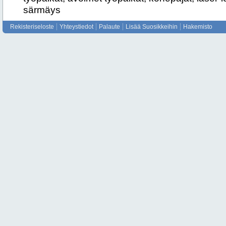
särmäys
Rekisteriseloste
Yhteystiedot
Palaute
Lisää Suosikkeihin
Hakemisto