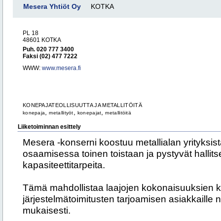
Mesera Yhtiöt Oy
KOTKA
PL 18
48601 KOTKA
Puh. 020 777 3400
Faksi (02) 477 7222
WWW:
www.mesera.fi
KONEPAJATEOLLISUUTTA JA METALLITÖITÄ
,
,
,
konepaja
metallityöt
konepajat
metallitöitä
Liiketoiminnan esittely
Mesera -konserni koostuu metallialan yrityksist
osaamisessa toinen toistaan ja pystyvät hallit
kapasiteettitarpeita.
Tämä mahdollistaa laajojen kokonaisuuksien k
järjestelmätoimitusten tarjoamisen asiakkaille
mukaisesti.