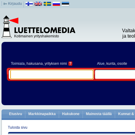
Kirjaudu
Valta
ja te
Kotimainen yrityshakemisto
Toimiala
, hakusana, yrityksen nimi
?
Alue
, kunta, osoite
Etusivu
Markkinapaikka
Hakukone
Mainosta täällä
Kunnat & 
Tulosta sivu