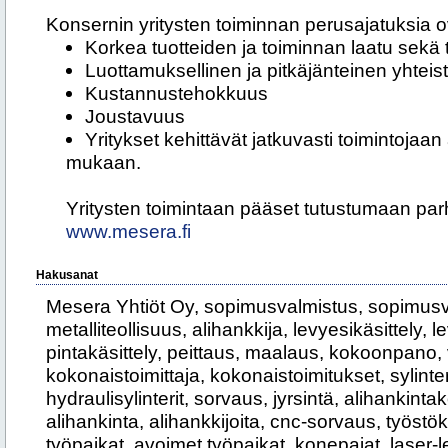
Konsernin yritysten toiminnan perusajatuksia o
Korkea tuotteiden ja toiminnan laatu sekä
Luottamuksellinen ja pitkäjänteinen yhteis
Kustannustehokkuus
Joustavuus
Yritykset kehittävät jatkuvasti toimintojaa
mukaan.
Yritysten toimintaan pääset tutustumaan par
www.mesera.fi
Hakusanat
Mesera Yhtiöt Oy, sopimusvalmistus, sopimusva
metalliteollisuus, alihankkija, levyesikäsittely, 
pintakäsittely, peittaus, maalaus, kokoonpano,
kokonaistoimittaja, kokonaistoimitukset, sylinteri
hydraulisylinterit, sorvaus, jyrsintä, alihankinta
alihankinta, alihankkijoita, cnc-sorvaus, työstö
työpaikat, avoimet työpaikat, konepajat, laser-