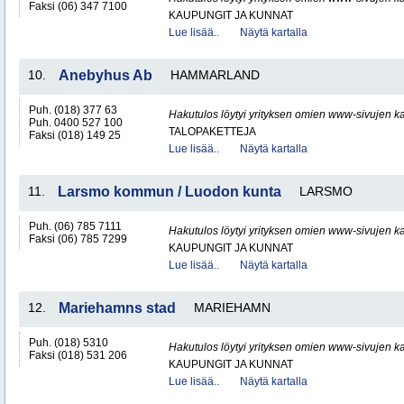
Faksi (06) 347 7100
KAUPUNGIT JA KUNNAT
Lue lisää..
Näytä kartalla
10.
Anebyhus Ab
HAMMARLAND
Puh. (018) 377 63
Hakutulos löytyi yrityksen omien www-sivujen ka
Puh. 0400 527 100
TALOPAKETTEJA
Faksi (018) 149 25
Lue lisää..
Näytä kartalla
11.
Larsmo kommun / Luodon kunta
LARSMO
Puh. (06) 785 7111
Hakutulos löytyi yrityksen omien www-sivujen ka
Faksi (06) 785 7299
KAUPUNGIT JA KUNNAT
Lue lisää..
Näytä kartalla
12.
Mariehamns stad
MARIEHAMN
Puh. (018) 5310
Hakutulos löytyi yrityksen omien www-sivujen ka
Faksi (018) 531 206
KAUPUNGIT JA KUNNAT
Lue lisää..
Näytä kartalla