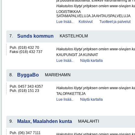
ja puutavaratuotteita. Effektiv varuhantering är i
Hakutulos löytyi yrityksen omien www-sivujen ka
LOGISTIIKKAA
SATAMAPALVELUJA JA AHTAUSPALVELUJA
Lue lisää..
Kotisivut
Tuotteet ja palvelut
7.
Sunds kommun
KASTELHOLM
Puh. (018) 432 70
Hakutulos löytyi yrityksen omien www-sivujen ka
Faksi (018) 432 737
KAUPUNGIT JA KUNNAT
Lue lisää..
Näytä kartalla
8.
ByggaBo
MARIEHAMN
Puh. 0457 343 4357
Hakutulos löytyi yrityksen omien www-sivujen ka
Puh. (018) 151 23
TALOPAKETTEJA
Lue lisää..
Näytä kartalla
9.
Malax, Maalahden kunta
MAALAHTI
Puh. (06) 347 7111
Hakutulos löytyi yrityksen omien www-sivujen ka