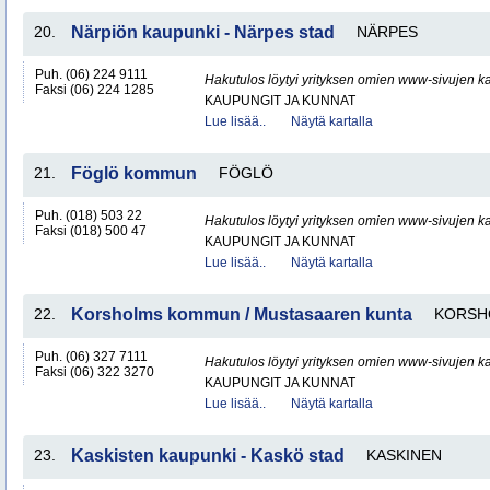
20.
Närpiön kaupunki - Närpes stad
NÄRPES
Puh. (06) 224 9111
Hakutulos löytyi yrityksen omien www-sivujen ka
Faksi (06) 224 1285
KAUPUNGIT JA KUNNAT
Lue lisää..
Näytä kartalla
21.
Föglö kommun
FÖGLÖ
Puh. (018) 503 22
Hakutulos löytyi yrityksen omien www-sivujen ka
Faksi (018) 500 47
KAUPUNGIT JA KUNNAT
Lue lisää..
Näytä kartalla
22.
Korsholms kommun / Mustasaaren kunta
KORSH
Puh. (06) 327 7111
Hakutulos löytyi yrityksen omien www-sivujen ka
Faksi (06) 322 3270
KAUPUNGIT JA KUNNAT
Lue lisää..
Näytä kartalla
23.
Kaskisten kaupunki - Kaskö stad
KASKINEN