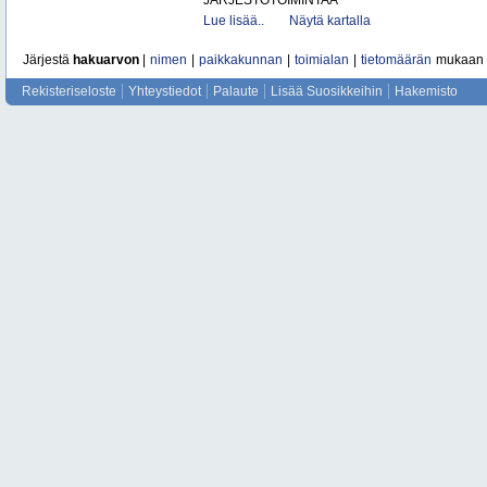
JÄRJESTÖTOIMINTAA
Lue lisää..
Näytä kartalla
Järjestä
hakuarvon
|
nimen
|
paikkakunnan
|
toimialan
|
tietomäärän
mukaan
Rekisteriseloste
Yhteystiedot
Palaute
Lisää Suosikkeihin
Hakemisto