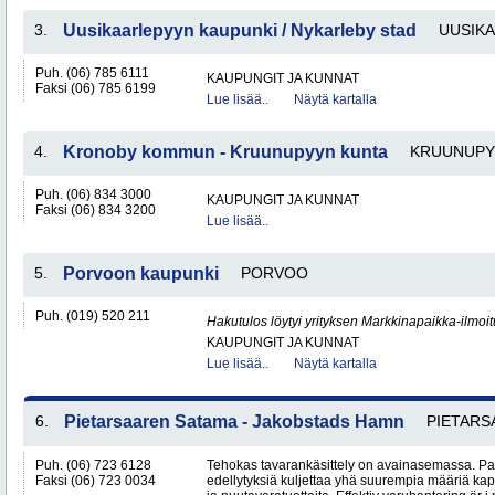
3.
Uusikaarlepyyn kaupunki / Nykarleby stad
UUSIK
Puh. (06) 785 6111
KAUPUNGIT JA KUNNAT
Faksi (06) 785 6199
Lue lisää..
Näytä kartalla
4.
Kronoby kommun - Kruunupyyn kunta
KRUUNUPY
Puh. (06) 834 3000
KAUPUNGIT JA KUNNAT
Faksi (06) 834 3200
Lue lisää..
5.
Porvoon kaupunki
PORVOO
Puh. (019) 520 211
Hakutulos löytyi yrityksen Markkinapaikka-ilmoi
KAUPUNGIT JA KUNNAT
Lue lisää..
Näytä kartalla
6.
Pietarsaaren Satama - Jakobstads Hamn
PIETARS
Puh. (06) 723 6128
Tehokas tavarankäsittely on avainasemassa. P
Faksi (06) 723 0034
edellytyksiä kuljettaa yhä suurempia määriä kap