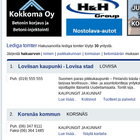
Lediga tomter
Hakusanoilla lediga tomter löytyi
30
yritystä.
Järjestä
hakuarvon
|
nimen
|
paikkakunnan
|
toimialan
|
tietomäärän
mukaan
1.
Loviisan kaupunki - Lovisa stad
LOVIISA
Puh. (019) 555 555
Suomen paras pikkukaupunki – Finlands bästa 
tarjoaa teollisuus-, liike- ja asuntotontteja yrityksi
sijoittajille Itäisellä Uudellamaalla. Tontit sija..
KAUPUNGIT JA KUNNAT
Lue lisää..
Kotisivut
Tuotteet ja palvelut
2.
Korsnäs kommun
KORSNÄS
Puh. (06) 347 9111
KAUPUNGIT JA KUNNAT
Faksi (06) 364 1485
Lue lisää..
Näytä kartalla