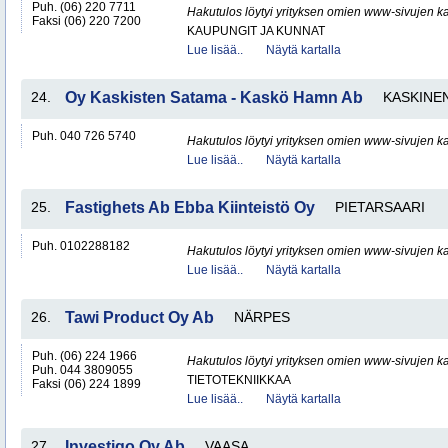
Puh. (06) 220 7711
Hakutulos löytyi yrityksen omien www-sivujen ka
Faksi (06) 220 7200
KAUPUNGIT JA KUNNAT
Lue lisää..
Näytä kartalla
24.
Oy Kaskisten Satama - Kaskö Hamn Ab
KASKINE
Puh. 040 726 5740
Hakutulos löytyi yrityksen omien www-sivujen ka
Lue lisää..
Näytä kartalla
25.
Fastighets Ab Ebba Kiinteistö Oy
PIETARSAARI
Puh. 0102288182
Hakutulos löytyi yrityksen omien www-sivujen ka
Lue lisää..
Näytä kartalla
26.
Tawi Product Oy Ab
NÄRPES
Puh. (06) 224 1966
Hakutulos löytyi yrityksen omien www-sivujen ka
Puh. 044 3809055
TIETOTEKNIIKKAA
Faksi (06) 224 1899
Lue lisää..
Näytä kartalla
27.
Investigo Oy Ab
VAASA