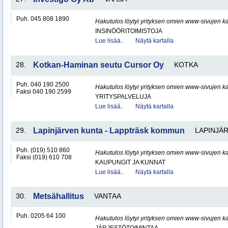
Puh. 045 808 1890
Hakutulos löytyi yrityksen omien www-sivujen ka
INSINÖÖRITOIMISTOJA
Lue lisää..
Näytä kartalla
28.
Kotkan-Haminan seutu Cursor Oy
KOTKA
Puh. 040 190 2500
Hakutulos löytyi yrityksen omien www-sivujen ka
Faksi 040 190 2599
YRITYSPALVELUJA
Lue lisää..
Näytä kartalla
29.
Lapinjärven kunta - Lappträsk kommun
LAPINJÄR
Puh. (019) 510 860
Hakutulos löytyi yrityksen omien www-sivujen ka
Faksi (019) 610 708
KAUPUNGIT JA KUNNAT
Lue lisää..
Näytä kartalla
30.
Metsähallitus
VANTAA
Puh. 0205 64 100
Hakutulos löytyi yrityksen omien www-sivujen ka