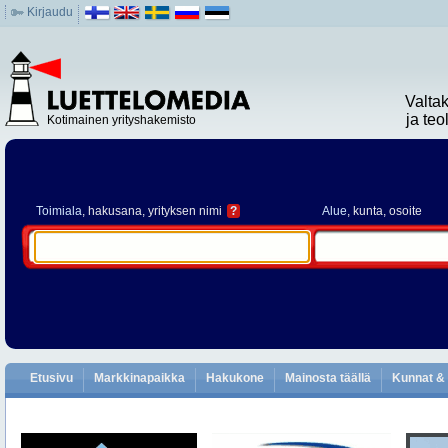
Kirjaudu
Valta
ja te
Kotimainen yrityshakemisto
Toimiala
, hakusana, yrityksen nimi
?
Alue
, kunta, osoite
Etusivu
Markkinapaikka
Hakukone
Mainosta täällä
Kunnat & 