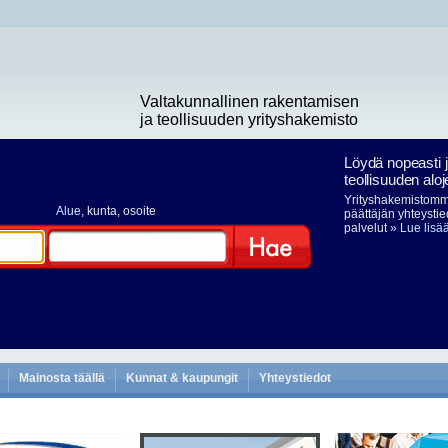
Valtakunnallinen rakentamisen
ja teollisuuden yrityshakemisto
Löydä nopeasti 
teollisuuden aloj
Yrityshakemistomme
Alue
, kunta, osoite
päättäjän yhteystie
palvelut
» Lue lisä
Hae
Mainosta täällä
Kunnat & kaupungit
Yhteystiedot