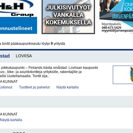
 tontit pääkaupunkiseutu löytyi
9
yritystä.
 stad
LOVIISA
pikkukaupunki – Finlands bästa småstad. Loviisan kaupunki
us-, liike- ja asuntotontteja yrityksille, rakentajille ja
äisellä Uudellamaalla. Tontit sija..
JA KUNNAT
Kotisivut
Tuotteet ja palvelut
Näytä kartalla
JA KUNNAT
Näytä kartalla