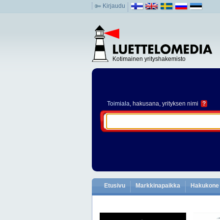
Kirjaudu
Kotimainen yrityshakemisto
Toimiala
, hakusana, yrityksen nimi
?
Etusivu
Markkinapaikka
Hakukone