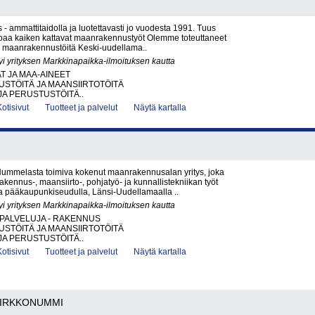
 ammattitaidolla ja luotettavasti jo vuodesta 1991. Tuus
oaa kaiken kattavat maanraken­nus­työt Olemme toteuttaneet
ia maanrakennustöitä Keski-uudellama..
yi yrityksen Markkinapaikka-ilmoituksen kautta
AT JA MAA-AINEET
STÖITÄ JA MAANSIIRTOTÖITÄ
JA PERUSTUSTÖITÄ..
Kotisivut
Tuotteet ja palvelut
Näytä kartalla
ummelasta toimiva kokenut maanrakennusalan yritys, joka
akennus-, maansiirto-, pohjatyö- ja kunnallistekniikan työt
la pääkaupunkiseudulla, Länsi-Uudellamaalla ..
yi yrityksen Markkinapaikka-ilmoituksen kautta
PALVELUJA - RAKENNUS
STÖITÄ JA MAANSIIRTOTÖITÄ
JA PERUSTUSTÖITÄ..
Kotisivut
Tuotteet ja palvelut
Näytä kartalla
IRKKONUMMI