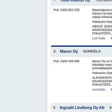
7.
Tuus Kaivuu Oy
TUUSULA
Puh. 0400 853 259
Maanrakennus -
Kaivuu Oy tarj
satoja erilais
Hakutulos löyt
HIEKAT, SOR
MAARAKENNU
POHJATÖITÄ 
Lue lisää..
8.
Mavor Oy
NUMMELA
Puh. 0400 409 808
Mavor Oy on N
toteuttaa maar
ammattitaidol
Hakutulos löyt
ALIHANKINTA
MAARAKENNU
POHJATÖITÄ 
Lue lisää..
9.
Ingvald Lindberg Oy Ab
K