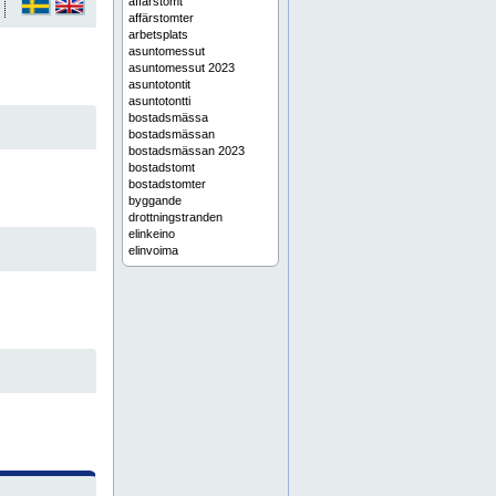
affärstomt
affärstomter
arbetsplats
asuntomessut
asuntomessut 2023
asuntotontit
asuntotontti
bostadsmässa
bostadsmässan
bostadsmässan 2023
bostadstomt
bostadstomter
byggande
drottningstranden
elinkeino
elinvoima
etelä-suomi
flerbostadshustomter
flytande hus
flytande småhus
fritid
fritidstomt
fritidstomter
företagspark
företagsrådgivning
företagstjänster
harmaakallio
helsingin seutu
industrilokaler
industritomt