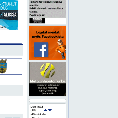
Lue lisää
(
1
/8)
affärslokaler