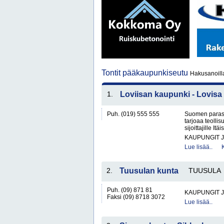
Tontit pääkaupunkiseutu
Hakusanoilla
1.
Loviisan kaupunki - Lovisa
Puh. (019) 555 555
Suomen paras 
tarjoaa teollisu
sijoittajille It
KAUPUNGIT 
Lue lisää..
2.
Tuusulan kunta
TUUSULA
Puh. (09) 871 81
KAUPUNGIT 
Faksi (09) 8718 3072
Lue lisää..