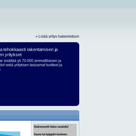
» Lisää yritys hakemistoon
ja tehokkaasti rakentamisen ja
en yritykset
 sisältää yli 70.000 ammattilaisen ja
dot sekä yrityksen tarjoamat tuotteet ja
ä