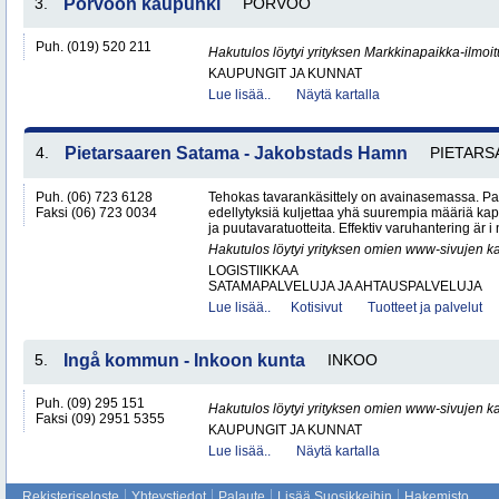
3.
Porvoon kaupunki
PORVOO
Puh. (019) 520 211
Hakutulos löytyi yrityksen Markkinapaikka-ilmoi
KAUPUNGIT JA KUNNAT
Lue lisää..
Näytä kartalla
4.
Pietarsaaren Satama - Jakobstads Hamn
PIETARS
Puh. (06) 723 6128
Tehokas tavarankäsittely on avainasemassa. P
Faksi (06) 723 0034
edellytyksiä kuljettaa yhä suurempia määriä kap
ja puutavaratuotteita. Effektiv varuhantering är i
Hakutulos löytyi yrityksen omien www-sivujen ka
LOGISTIIKKAA
SATAMAPALVELUJA JA AHTAUSPALVELUJA
Lue lisää..
Kotisivut
Tuotteet ja palvelut
5.
Ingå kommun - Inkoon kunta
INKOO
Puh. (09) 295 151
Hakutulos löytyi yrityksen omien www-sivujen ka
Faksi (09) 2951 5355
KAUPUNGIT JA KUNNAT
Lue lisää..
Näytä kartalla
Rekisteriseloste
Yhteystiedot
Palaute
Lisää Suosikkeihin
Hakemisto