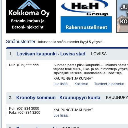
Småhustomter
Hakusanalla småhustomter löytyi
5
yritystä.
1.
Loviisan kaupunki - Lovisa stad
LOVIISA
Puh. (019) 555 555
Suomen paras pikkukaupunki – Finlands bästa 
tarjoaa teollisuus-, liike- ja asuntotontteja yrityksi
sijoittajille Itäisellä Uudellamaalla. Tontit sija..
KAUPUNGIT JA KUNNAT
Lue lisää..
Kotisivut
Tuotteet ja palvelut
2.
Kronoby kommun - Kruunupyyn kunta
KRUUNUPY
Puh. (06) 834 3000
KAUPUNGIT JA KUNNAT
Faksi (06) 834 3200
Lue lisää..