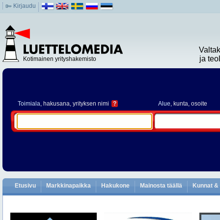
Kirjaudu
Valta
ja te
Kotimainen yrityshakemisto
Toimiala
, hakusana, yrityksen nimi
?
Alue
, kunta, osoite
Etusivu
Markkinapaikka
Hakukone
Mainosta täällä
Kunnat & 