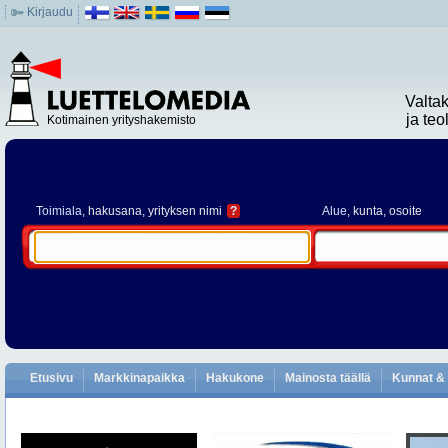
Kirjaudu
Valta
ja te
Kotimainen yrityshakemisto
Toimiala
, hakusana, yrityksen nimi
?
Alue
, kunta, osoite
Etusivu
Markkinapaikka
Hakukone
Mainosta täällä
Kunnat & 