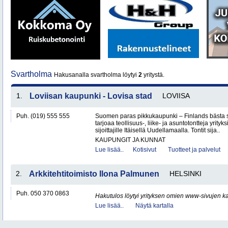
Svartholma
Hakusanalla svartholma löytyi
2
yritystä.
1.
Loviisan kaupunki - Lovisa stad
LOVIISA
Puh. (019) 555 555
Suomen paras pikkukaupunki – Finlands bästa 
tarjoaa teollisuus-, liike- ja asuntotontteja yrityksi
sijoittajille Itäisellä Uudellamaalla. Tontit sija..
KAUPUNGIT JA KUNNAT
Lue lisää..
Kotisivut
Tuotteet ja palvelut
2.
Arkkitehtitoimisto Ilona Palmunen
HELSINKI
Puh. 050 370 0863
Hakutulos löytyi yrityksen omien www-sivujen ka
Lue lisää..
Näytä kartalla