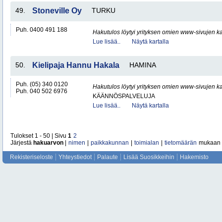
49.
Stoneville Oy
TURKU
Puh. 0400 491 188
Hakutulos löytyi yrityksen omien www-sivujen ka
Lue lisää..
Näytä kartalla
50.
Kielipaja Hannu Hakala
HAMINA
Puh. (05) 340 0120
Hakutulos löytyi yrityksen omien www-sivujen ka
Puh. 040 502 6976
KÄÄNNÖSPALVELUJA
Lue lisää..
Näytä kartalla
Tulokset 1 - 50 | Sivu
1
2
Järjestä
hakuarvon
|
nimen
|
paikkakunnan
|
toimialan
|
tietomäärän
mukaan
Rekisteriseloste
Yhteystiedot
Palaute
Lisää Suosikkeihin
Hakemisto