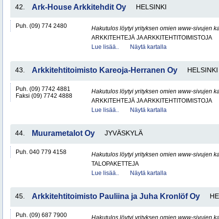
42.
Ark-House Arkkitehdit Oy
HELSINKI
Puh. (09) 774 2480
Hakutulos löytyi yrityksen omien www-sivujen ka
ARKKITEHTEJÄ JA ARKKITEHTITOIMISTOJA
Lue lisää..
Näytä kartalla
43.
Arkkitehtitoimisto Kareoja-Herranen Oy
HELSINKI
Puh. (09) 7742 4881
Hakutulos löytyi yrityksen omien www-sivujen ka
Faksi (09) 7742 4888
ARKKITEHTEJÄ JA ARKKITEHTITOIMISTOJA
Lue lisää..
Näytä kartalla
44.
Muurametalot Oy
JYVÄSKYLÄ
Puh. 040 779 4158
Hakutulos löytyi yrityksen omien www-sivujen ka
TALOPAKETTEJA
Lue lisää..
Näytä kartalla
45.
Arkkitehtitoimisto Pauliina ja Juha Kronlöf Oy
HE
Puh. (09) 687 7900
Hakutulos löytyi yrityksen omien www-sivujen ka