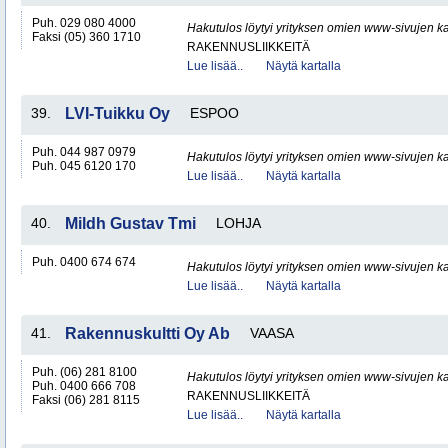
Puh. 029 080 4000
Hakutulos löytyi yrityksen omien www-sivujen ka
Faksi (05) 360 1710
RAKENNUSLIIKKEITÄ
Lue lisää..
Näytä kartalla
39.
LVI-Tuikku Oy
ESPOO
Puh. 044 987 0979
Hakutulos löytyi yrityksen omien www-sivujen ka
Puh. 045 6120 170
Lue lisää..
Näytä kartalla
40.
Mildh Gustav Tmi
LOHJA
Puh. 0400 674 674
Hakutulos löytyi yrityksen omien www-sivujen ka
Lue lisää..
Näytä kartalla
41.
Rakennuskultti Oy Ab
VAASA
Puh. (06) 281 8100
Hakutulos löytyi yrityksen omien www-sivujen ka
Puh. 0400 666 708
RAKENNUSLIIKKEITÄ
Faksi (06) 281 8115
Lue lisää..
Näytä kartalla