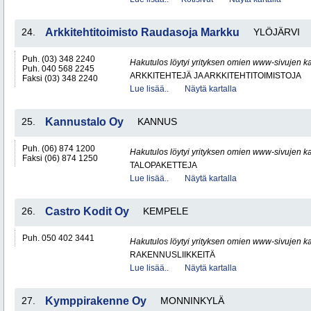
24.
Arkkitehtitoimisto Raudasoja Markku
YLÖJÄRVI
Puh. (03) 348 2240
Hakutulos löytyi yrityksen omien www-sivujen ka
Puh. 040 568 2245
ARKKITEHTEJÄ JA ARKKITEHTITOIMISTOJA
Faksi (03) 348 2240
Lue lisää..
Näytä kartalla
25.
Kannustalo Oy
KANNUS
Puh. (06) 874 1200
Hakutulos löytyi yrityksen omien www-sivujen ka
Faksi (06) 874 1250
TALOPAKETTEJA
Lue lisää..
Näytä kartalla
26.
Castro Kodit Oy
KEMPELE
Puh. 050 402 3441
Hakutulos löytyi yrityksen omien www-sivujen ka
RAKENNUSLIIKKEITÄ
Lue lisää..
Näytä kartalla
27.
Kymppirakenne Oy
MONNINKYLÄ