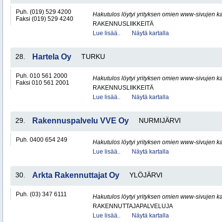
Puh. (019) 529 4200
Hakutulos löytyi yrityksen omien www-sivujen ka
Faksi (019) 529 4240
RAKENNUSLIIKKEITÄ
Lue lisää..
Näytä kartalla
28.
Hartela Oy
TURKU
Puh. 010 561 2000
Hakutulos löytyi yrityksen omien www-sivujen ka
Faksi 010 561 2001
RAKENNUSLIIKKEITÄ
Lue lisää..
Näytä kartalla
29.
Rakennuspalvelu VVE Oy
NURMIJÄRVI
Puh. 0400 654 249
Hakutulos löytyi yrityksen omien www-sivujen ka
Lue lisää..
Näytä kartalla
30.
Arkta Rakennuttajat Oy
YLÖJÄRVI
Puh. (03) 347 6111
Hakutulos löytyi yrityksen omien www-sivujen ka
RAKENNUTTAJAPALVELUJA
Lue lisää..
Näytä kartalla