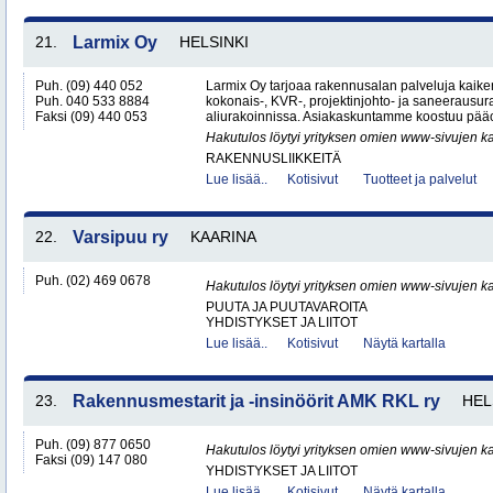
21.
Larmix Oy
HELSINKI
Puh. (09) 440 052
Larmix Oy tarjoaa rakennusalan palveluja kaike
Puh. 040 533 8884
kokonais-, KVR-, projektinjohto- ja saneerausur
Faksi (09) 440 053
aliurakoinnissa. Asiakaskuntamme koostuu pääosi
Hakutulos löytyi yrityksen omien www-sivujen ka
RAKENNUSLIIKKEITÄ
Lue lisää..
Kotisivut
Tuotteet ja palvelut
22.
Varsipuu ry
KAARINA
Puh. (02) 469 0678
Hakutulos löytyi yrityksen omien www-sivujen ka
PUUTA JA PUUTAVAROITA
YHDISTYKSET JA LIITOT
Lue lisää..
Kotisivut
Näytä kartalla
23.
Rakennusmestarit ja -insinöörit AMK RKL ry
HEL
Puh. (09) 877 0650
Hakutulos löytyi yrityksen omien www-sivujen ka
Faksi (09) 147 080
YHDISTYKSET JA LIITOT
Lue lisää..
Kotisivut
Näytä kartalla