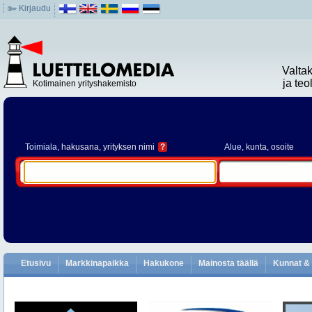
Kirjaudu
Valta
ja te
Kotimainen yrityshakemisto
Toimiala
, hakusana, yrityksen nimi
?
Alue
, kunta, osoite
Etusivu
Markkinapaikka
Hakukone
Mainosta täällä
Kunnat & 