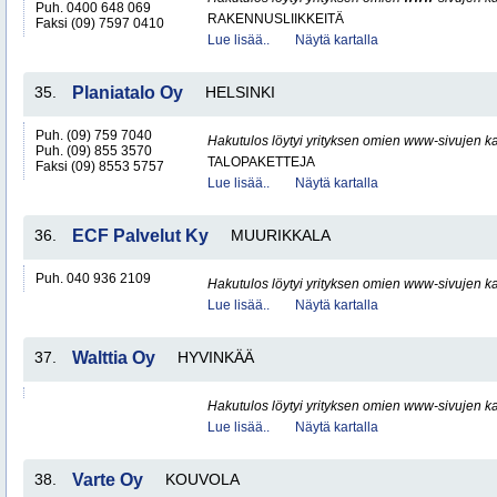
Puh. 0400 648 069
RAKENNUSLIIKKEITÄ
Faksi (09) 7597 0410
Lue lisää..
Näytä kartalla
35.
Planiatalo Oy
HELSINKI
Puh. (09) 759 7040
Hakutulos löytyi yrityksen omien www-sivujen ka
Puh. (09) 855 3570
TALOPAKETTEJA
Faksi (09) 8553 5757
Lue lisää..
Näytä kartalla
36.
ECF Palvelut Ky
MUURIKKALA
Puh. 040 936 2109
Hakutulos löytyi yrityksen omien www-sivujen ka
Lue lisää..
Näytä kartalla
37.
Walttia Oy
HYVINKÄÄ
Hakutulos löytyi yrityksen omien www-sivujen ka
Lue lisää..
Näytä kartalla
38.
Varte Oy
KOUVOLA