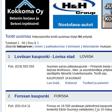
Tontit uusimaa
Hakusanoilla tontit uusimaa löytyi
94
yritystä.
Tulokset 1 - 50 | Sivu
1
2
Järjestä
hakuarvon
|
nimen
|
paikkakunnan
|
toimialan
|
tietomäärän
mukaan
1.
Loviisan kaupunki - Lovisa stad
LOVIISA
Puh. (019) 555 555
Suomen paras pikkukaupunki – Finlands bästa 
tarjoaa teollisuus-, liike- ja asuntotontteja yrityksi
sijoittajille Itäisellä Uudellamaalla. Tontit sija..
KAUPUNGIT JA KUNNAT
Lue lisää..
Kotisivut
Tuotteet ja palvelut
2.
Forssan kaupunki
FORSSA
Puh. (03) 414 11
Forssa on 16 500 asukkaan järkivihreä kaupun
keskellä Etelä-Suomea valtateiden 2 ja 10 ristey