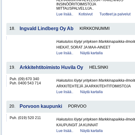
ALIHANKINTAPALVELUJA - RAKENNUS
INSINÖÖRITOIMISTOJA
MITTAUSPALVELUJA..
Lue lisää..
Kotisivut
Tuotteet ja palvelut
18.
Ingvald Lindberg Oy Ab
KIRKKONUMMI
Hakutulos löytyi yrityksen Markkinapaikka-ilmoi
HIEKAT, SORAT JA MAA-AINEET
Lue lisää..
Näytä kartalla
19.
Arkkitehtitoimisto Huvila Oy
HELSINKI
Puh. (09) 670 340
Hakutulos löytyi yrityksen Markkinapaikka-ilmoi
Puh. 0400 543 714
ARKKITEHTEJÄ JA ARKKITEHTITOIMISTOJA
Lue lisää..
Näytä kartalla
20.
Porvoon kaupunki
PORVOO
Puh. (019) 520 211
Hakutulos löytyi yrityksen Markkinapaikka-ilmoi
KAUPUNGIT JA KUNNAT
Lue lisää..
Näytä kartalla