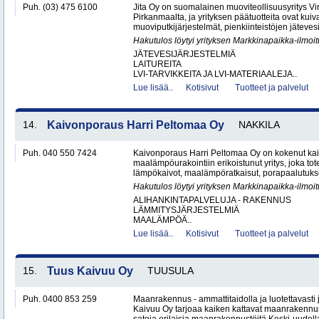
Puh. (03) 475 6100
Jita Oy on suomalainen muoviteollisuusyritys Virr
Pirkanmaalta, ja yrityksen päätuotteita ovat kuiv
muoviputkijärjestelmät, pienkiinteistöjen jätevesi
Hakutulos löytyi yrityksen Markkinapaikka-ilmoi
JÄTEVESIJÄRJESTELMIÄ
LAITUREITA
LVI-TARVIKKEITA JA LVI-MATERIAALEJA..
Lue lisää..
Kotisivut
Tuotteet ja palvelut
14.
Kaivonporaus Harri Peltomaa Oy
NAKKILA
Puh. 040 550 7424
Kaivonporaus Harri Peltomaa Oy on kokenut kai
maalämpöurakointiin erikoistunut yritys, joka tot
lämpökaivot, maalämpöratkaisut, porapaalutukset 
Hakutulos löytyi yrityksen Markkinapaikka-ilmoi
ALIHANKINTAPALVELUJA - RAKENNUS
LÄMMITYSJÄRJESTELMIÄ
MAALÄMPÖÄ..
Lue lisää..
Kotisivut
Tuotteet ja palvelut
15.
Tuus Kaivuu Oy
TUUSULA
Puh. 0400 853 259
Maanrakennus - ammattitaidolla ja luotettavasti
Kaivuu Oy tarjoaa kaiken kattavat maanraken­nu