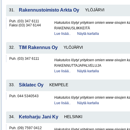
31.
Rakennustoimisto Arkta Oy
YLÖJÄRVI
Puh. (03) 347 6111
Hakutulos löytyi yrityksen omien www-sivujen ka
Faksi (03) 347 6144
RAKENNUSLIIKKEITÄ
Lue lisää..
Näytä kartalla
32.
TIM Rakennus Oy
YLÖJÄRVI
Puh. (03) 347 6111
Hakutulos löytyi yrityksen omien www-sivujen ka
RAKENNUTTAJAPALVELUJA
Lue lisää..
Näytä kartalla
33.
Siklatec Oy
KEMPELE
Puh. 044 5340543
Hakutulos löytyi yrityksen omien www-sivujen ka
Lue lisää..
Näytä kartalla
34.
Ketoharju Jani Ky
HELSINKI
Puh. (09) 7597 0412
Hakutulos löytyi yrityksen omien www-sivujen ka