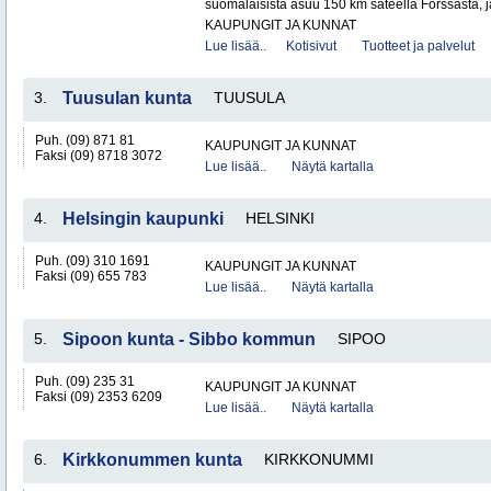
suomalaisista asuu 150 km säteellä Forssasta,
KAUPUNGIT JA KUNNAT
Lue lisää..
Kotisivut
Tuotteet ja palvelut
3.
Tuusulan kunta
TUUSULA
Puh. (09) 871 81
KAUPUNGIT JA KUNNAT
Faksi (09) 8718 3072
Lue lisää..
Näytä kartalla
4.
Helsingin kaupunki
HELSINKI
Puh. (09) 310 1691
KAUPUNGIT JA KUNNAT
Faksi (09) 655 783
Lue lisää..
Näytä kartalla
5.
Sipoon kunta - Sibbo kommun
SIPOO
Puh. (09) 235 31
KAUPUNGIT JA KUNNAT
Faksi (09) 2353 6209
Lue lisää..
Näytä kartalla
6.
Kirkkonummen kunta
KIRKKONUMMI