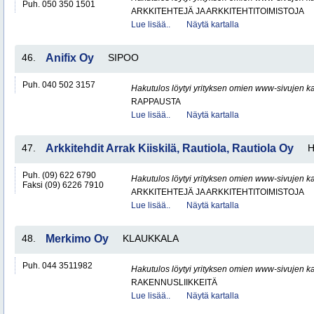
Puh. 050 350 1501
ARKKITEHTEJÄ JA ARKKITEHTITOIMISTOJA
Lue lisää..
Näytä kartalla
46.
Anifix Oy
SIPOO
Puh. 040 502 3157
Hakutulos löytyi yrityksen omien www-sivujen ka
RAPPAUSTA
Lue lisää..
Näytä kartalla
47.
Arkkitehdit Arrak Kiiskilä, Rautiola, Rautiola Oy
H
Puh. (09) 622 6790
Hakutulos löytyi yrityksen omien www-sivujen ka
Faksi (09) 6226 7910
ARKKITEHTEJÄ JA ARKKITEHTITOIMISTOJA
Lue lisää..
Näytä kartalla
48.
Merkimo Oy
KLAUKKALA
Puh. 044 3511982
Hakutulos löytyi yrityksen omien www-sivujen ka
RAKENNUSLIIKKEITÄ
Lue lisää..
Näytä kartalla