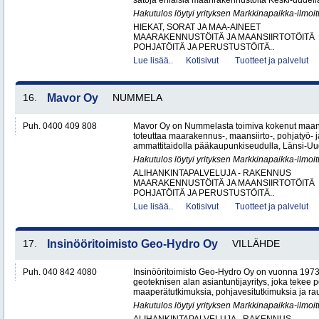
satoja erilaisia maanrakennustöitä Keski-uudell
Hakutulos löytyi yrityksen Markkinapaikka-ilmoi
HIEKAT, SORAT JA MAA-AINEET
MAARAKENNUSTÖITÄ JA MAANSIIRTOTÖITÄ
POHJATÖITÄ JA PERUSTUSTÖITÄ..
Lue lisää..
Kotisivut
Tuotteet ja palvelut
16.
Mavor Oy
NUMMELA
Puh. 0400 409 808
Mavor Oy on Nummelasta toimiva kokenut maanr
toteuttaa maarakennus-, maansiirto-, pohjatyö- j
ammattitaidolla pääkaupunkiseudulla, Länsi-Uud
Hakutulos löytyi yrityksen Markkinapaikka-ilmoi
ALIHANKINTAPALVELUJA - RAKENNUS
MAARAKENNUSTÖITÄ JA MAANSIIRTOTÖITÄ
POHJATÖITÄ JA PERUSTUSTÖITÄ..
Lue lisää..
Kotisivut
Tuotteet ja palvelut
17.
Insinööritoimisto Geo-Hydro Oy
VILLÄHDE
Puh. 040 842 4080
Insinööritoimisto Geo-Hydro Oy on vuonna 1973
geoteknisen alan asiantuntijayritys, joka tekee 
maaperätutkimuksia, pohjavesitutkimuksia ja rau
Hakutulos löytyi yrityksen Markkinapaikka-ilmoi