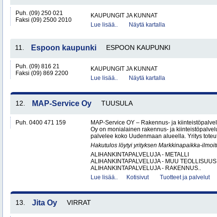
Puh. (09) 250 021
KAUPUNGIT JA KUNNAT
Faksi (09) 2500 2010
Lue lisää..
Näytä kartalla
11.
Espoon kaupunki
ESPOON KAUPUNKI
Puh. (09) 816 21
KAUPUNGIT JA KUNNAT
Faksi (09) 869 2200
Lue lisää..
Näytä kartalla
12.
MAP-Service Oy
TUUSULA
Puh. 0400 471 159
MAP-Service OY – Rakennus- ja kiinteistöpalv
Oy on monialainen rakennus- ja kiinteistöpalvel
palvelee koko Uudenmaan alueella. Yritys toteutt
Hakutulos löytyi yrityksen Markkinapaikka-ilmoi
ALIHANKINTAPALVELUJA - METALLI
ALIHANKINTAPALVELUJA - MUU TEOLLISUUS
ALIHANKINTAPALVELUJA - RAKENNUS..
Lue lisää..
Kotisivut
Tuotteet ja palvelut
13.
Jita Oy
VIRRAT