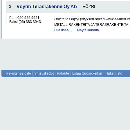
3.
Vöyrin Teräsrakenne Oy Ab
VÖYRI
Puh. 050 525 9921
Hakutulos löytyi yrityksen omien www-sivujen ka
Faksi (06) 383 3043
METALLIRAKENTEITA JA TERÄSRAKENTEITA
Lue lisää..
Näytä kartalla
Rekisteriseloste
Yhteystiedot
Palaute
Lisää Suosikkeihin
Hakemisto