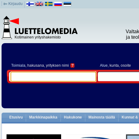
Kirjaudu
Valta
ja te
Kotimainen yrityshakemisto
Toimiala
, hakusana, yrityksen nimi
?
Alue
, kunta, osoite
Etusivu
Markkinapaikka
Hakukone
Mainosta täällä
Kunnat & 