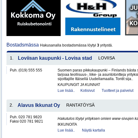
Bostadsmässa
Hakusanalla bostadsmässa löytyi
3
yritystä.
1.
Loviisan kaupunki - Lovisa stad
LOVIISA
Puh. (019) 555 555
Suomen paras pikkukaupunki – Finlands bästa 
tarjoaa teollisuus-, liike- ja asuntotontteja yrityksi
sijoittajille Itäisellä Uudellamaalla. Tontit sija..
KAUPUNGIT JA KUNNAT
Lue lisää..
Kotisivut
Tuotteet ja palvelut
2.
Alavus Ikkunat Oy
RANTATÖYSÄ
Puh. 020 781 9820
Hakutulos löytyi yrityksen omien www-sivujen ka
Faksi 020 781 9821
IKKUNOITA
Lue lisää..
Näytä kartalla