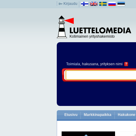
Kirjaudu
Kotimainen yrityshakemisto
Toimiala
, hakusana, yrityksen nimi
?
Etusivu
Markkinapaikka
Hakukone