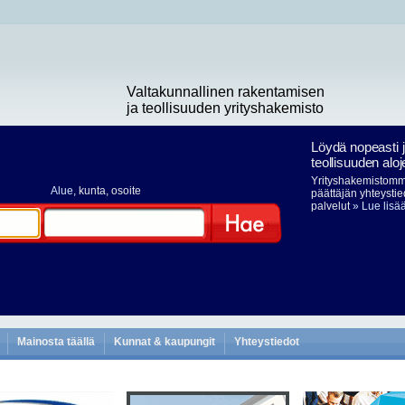
Valtakunnallinen rakentamisen
ja teollisuuden yrityshakemisto
Löydä nopeasti 
teollisuuden aloj
Yrityshakemistomme
Alue
, kunta, osoite
päättäjän yhteystie
palvelut
» Lue lisä
Hae
Mainosta täällä
Kunnat & kaupungit
Yhteystiedot