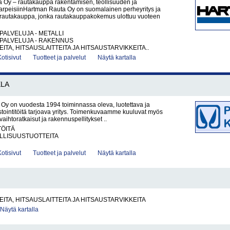
 Oy – rautakauppa rakentamisen, teollisuuden ja
tarpeisiinHartman Rauta Oy on suomalainen perheyritys ja
rautakauppa, jonka rautakauppakokemus ulottuu vuoteen
PALVELUJA - METALLI
PALVELUJA - RAKENNUS
ITA, HITSAUSLAITTEITA JA HITSAUSTARVIKKEITA..
Kotisivut
Tuotteet ja palvelut
Näytä kartalla
LA
a Oy on vuodesta 1994 toiminnassa oleva, luotettava ja
tointitöitä tarjoava yritys. Toimenkuvaamme kuuluvat myös
nvaihtoratkaisut ja rakennuspellitykset ..
TÖITÄ
LLISUUSTUOTTEITA
Kotisivut
Tuotteet ja palvelut
Näytä kartalla
ITA, HITSAUSLAITTEITA JA HITSAUSTARVIKKEITA
Näytä kartalla