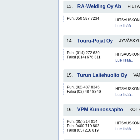
13.
RA-Welding Oy Ab
PIET
Puh. 050 587 7234
HITSAUSKONE
Lue lisää..
14.
Touru-Pojat Oy
JYVÄSKY
Puh. (014) 272 639
HITSAUSKONE
Faksi (014) 676 311
Lue lisää..
15.
Turun Laitehuolto Oy
VA
Puh. (02) 487 8345
HITSAUSKONE
Faksi (02) 487 8346
Lue lisää..
16.
VPM Kunnossapito
KOT
Puh. (05) 214 014
HITSAUSKONE
Puh. 0400 719 602
Lue lisää..
Faksi (05) 216 819