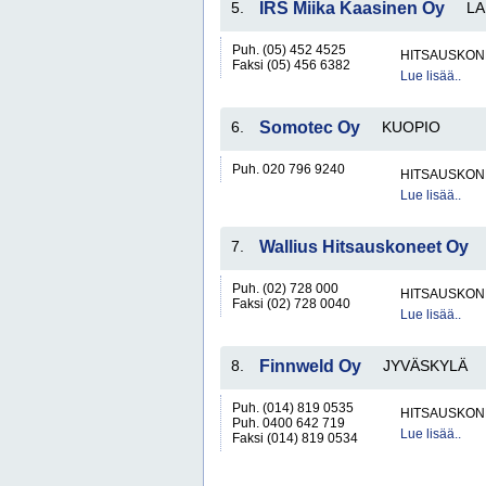
5.
IRS Miika Kaasinen Oy
L
Puh. (05) 452 4525
HITSAUSKONE
Faksi (05) 456 6382
Lue lisää..
6.
Somotec Oy
KUOPIO
Puh. 020 796 9240
HITSAUSKONE
Lue lisää..
7.
Wallius Hitsauskoneet Oy
Puh. (02) 728 000
HITSAUSKONE
Faksi (02) 728 0040
Lue lisää..
8.
Finnweld Oy
JYVÄSKYLÄ
Puh. (014) 819 0535
HITSAUSKONE
Puh. 0400 642 719
Lue lisää..
Faksi (014) 819 0534