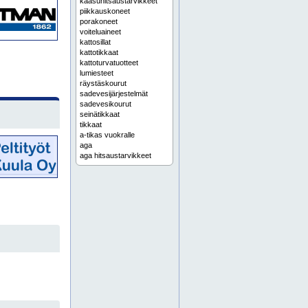
kaasuhitsaustarvikkeet
piikkauskoneet
porakoneet
voiteluaineet
kattosillat
kattotikkaat
kattoturvatuotteet
lumiesteet
räystäskourut
sadevesijärjestelmät
sadevesikourut
seinätikkaat
tikkaat
a-tikas vuokralle
aga
aga hitsaustarvikkeet
aga nestekaasu
aga palvelupiste
aga teollisuuskaasut
aggregaatin vuokraus
aggregaatti työmaalle
aggregaatti vuokralle
aidat tapahtumaan
aitapaino
akkukäyttöinen kuukulkija
akkukäyttöinen kuukulkija vuokralle
akkusaksinostin vuokralle
alakeskus vuokralle
alfix rautateline
alfix-teline