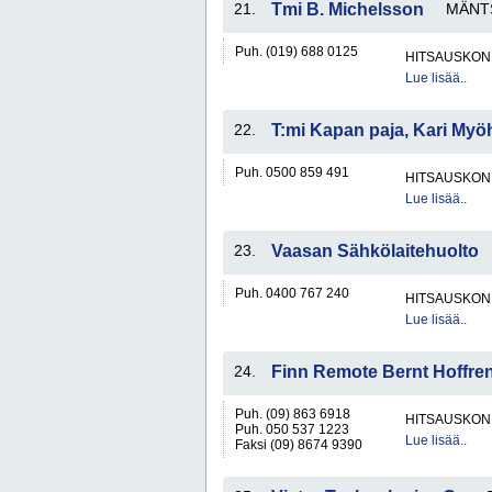
21.
Tmi B. Michelsson
MÄNT
Puh. (019) 688 0125
HITSAUSKONE
Lue lisää..
22.
T:mi Kapan paja, Kari My
Puh. 0500 859 491
HITSAUSKONE
Lue lisää..
23.
Vaasan Sähkölaitehuolto
Puh. 0400 767 240
HITSAUSKONE
Lue lisää..
24.
Finn Remote Bernt Hoffre
Puh. (09) 863 6918
HITSAUSKONE
Puh. 050 537 1223
Lue lisää..
Faksi (09) 8674 9390