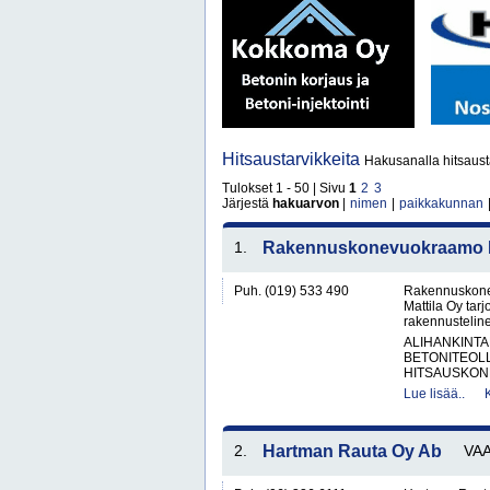
Hitsaustarvikkeita
Hakusanalla hitsausta
Tulokset 1 - 50 | Sivu
1
2
3
Järjestä
hakuarvon
|
nimen
|
paikkakunnan
1.
Rakennuskonevuokraamo Ka
Puh. (019) 533 490
Rakennuskone
Mattila Oy tar
rakennusteline
ALIHANKINTA
BETONITEOLL
HITSAUSKONE
Lue lisää..
2.
Hartman Rauta Oy Ab
VA