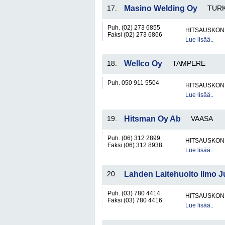
17.
Masino Welding Oy
TUR
Puh. (02) 273 6855
HITSAUSKONE
Faksi (02) 273 6866
Lue lisää..
18.
Wellco Oy
TAMPERE
Puh. 050 911 5504
HITSAUSKONE
Lue lisää..
19.
Hitsman Oy Ab
VAASA
Puh. (06) 312 2899
HITSAUSKONE
Faksi (06) 312 8938
Lue lisää..
20.
Lahden Laitehuolto Ilmo J
Puh. (03) 780 4414
HITSAUSKONE
Faksi (03) 780 4416
Lue lisää..