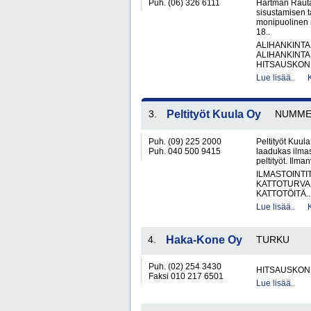
Puh. (06) 326 6111
Hartman Rauta
sisustamisen 
monipuolinen 
18..
ALIHANKINTA
ALIHANKINTA
HITSAUSKONE
Lue lisää..
3.
Peltityöt Kuula Oy
NUMME
Puh. (09) 225 2000
Peltityöt Kuul
Puh. 040 500 9415
laadukas ilmas
peltityöt. Ilma
ILMASTOINTI
KATTOTURVA
KATTOTÖITÄ..
Lue lisää..
4.
Haka-Kone Oy
TURKU
Puh. (02) 254 3430
HITSAUSKONE
Faksi 010 217 6501
Lue lisää..