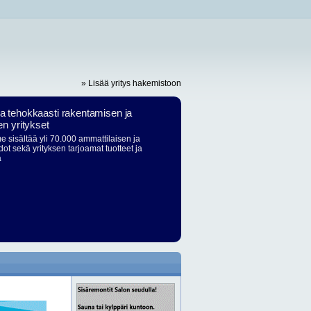
» Lisää yritys hakemistoon
ja tehokkaasti rakentamisen ja
en yritykset
 sisältää yli 70.000 ammattilaisen ja
dot sekä yrityksen tarjoamat tuotteet ja
ä