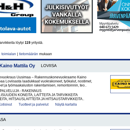
rvikkeita löytyi
119
yritystä.
|
toimialan
|
tietomäärän
mukaan
ino Mattila Oy
LOVIISA
vuokraus Uusimaa – Rakennuskonevuokraamo Kaino
joaa Loviisasta laadukkaat vuokrakoneet, työkalut, nostimet,
et ja työmaakaluston rakentamisen, remontoinnin, teo..
PALVELUJA - RAKENNUS
ISUUDEN KONEITA, LAITTEITA JA TARVIKKEITA
ITA, HITSAUSLAITTEITA JA HITSAUSTARVIKKEITA..
Kotisivut
Tuotteet ja palvelut
Näytä kartalla
ASA