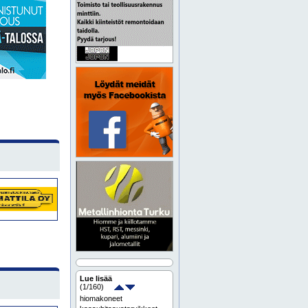
Lue lisää
(
1
/160)
hiomakoneet