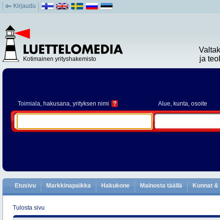
Kirjaudu
Valta
ja te
Kotimainen yrityshakemisto
Toimiala
, hakusana, yrityksen nimi
?
Alue
, kunta, osoite
Etusivu
Markkinapaikka
Hakukone
Mainosta täällä
Kunnat & 
Tulosta sivu