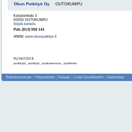
Okun Putkityö Oy
OUTOKUMPU
Karjalankatu 3
83500 OUTOKUMPU
Näytä kartalla
Puh. (013) 550 141
WWW:
www.okunputkityo.fi
PUTKITÖITÄ
,
,
,
putkityöt
putkityö
putkiasennus
putkimies
Rekisteriseloste
Yhteystiedot
Palaute
Lisää Suosikkeihin
Hakemisto