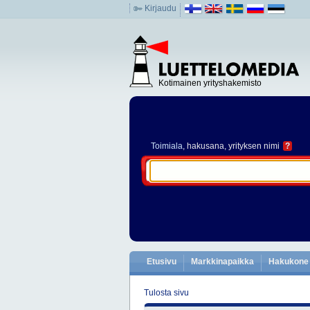
Kirjaudu
Kotimainen yrityshakemisto
Toimiala
, hakusana, yrityksen nimi
?
Etusivu
Markkinapaikka
Hakukone
Tulosta sivu