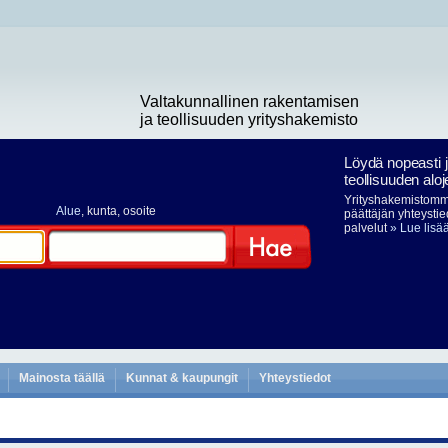
Valtakunnallinen rakentamisen
ja teollisuuden yrityshakemisto
Löydä nopeasti 
teollisuuden aloj
Yrityshakemistomme
Alue
, kunta, osoite
päättäjän yhteystie
palvelut
» Lue lisä
Hae
Mainosta täällä
Kunnat & kaupungit
Yhteystiedot