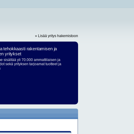
» Lisää yritys hakemistoon
ja tehokkaasti rakentamisen ja
en yritykset
 sisältää yli 70.000 ammattilaisen ja
dot sekä yrityksen tarjoamat tuotteet ja
ä