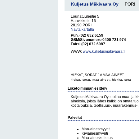
Kuljetus Mäkivaara Oy
PORI
Lounatuulentie 5
Haavikkotie 16
28190 PORI
Näytä kartalla
Puh. (02) 632 6159
GSM/Sivunumero 0400 721 974
Faksi (02) 632 6087
WWW:
www.kuljetusmakivaara.fi
HIEKAT, SORAT JA MAA-AINEET
,
,
,
,
hiekat
sorat
maa-aineet
hiekka
sora
Liiketoiminnan esittely
Kuljetus Mäkivaara Oy tuottaa maa- ja kivi
aineksia, joista lähes kaikki on omaa tuot
kotitalouksia, teollisuus-, maarakennus-, 
Palvelut
Maa-ainesmyynti
Kiviainesmyynti
Maa-aineskuljetus