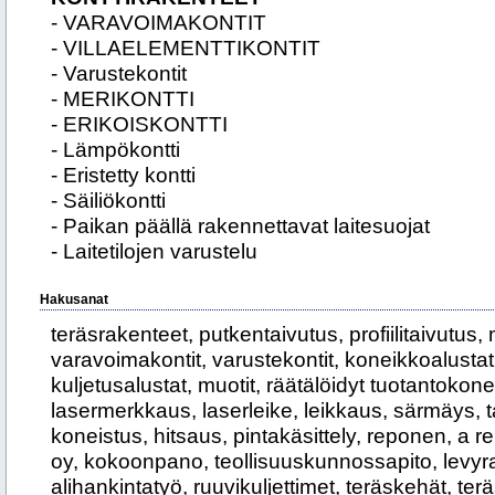
- VARAVOIMAKONTIT
- VILLAELEMENTTIKONTIT
- Varustekontit
- MERIKONTTI
- ERIKOISKONTTI
- Lämpökontti
- Eristetty kontti
- Säiliökontti
- Paikan päällä rakennettavat laitesuojat
- Laitetilojen varustelu
Hakusanat
teräsrakenteet, putkentaivutus, profiilitaivutus, 
varavoimakontit, varustekontit, koneikkoalustat, 
kuljetusalustat, muotit, räätälöidyt tuotantokone
lasermerkkaus, laserleike, leikkaus, särmäys, tai
koneistus, hitsaus, pintakäsittely, reponen, a
oy, kokoonpano, teollisuuskunnossapito, levyra
alihankintatyö, ruuvikuljettimet, teräskehät, terä