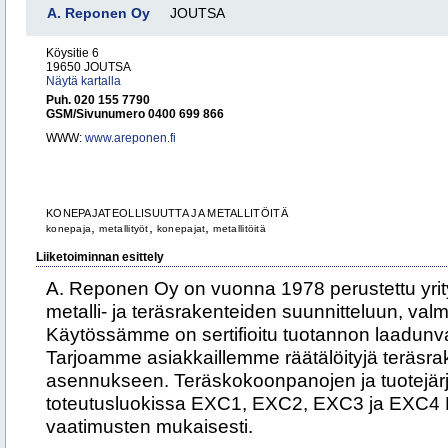
A. Reponen Oy
JOUTSA
Köysitie 6
19650 JOUTSA
Näytä kartalla
Puh. 020 155 7790
GSM/Sivunumero 0400 699 866
WWW:
www.areponen.fi
KONEPAJATEOLLISUUTTA JA METALLITÖITÄ
,
,
,
konepaja
metallityöt
konepajat
metallitöitä
Liiketoiminnan esittely
A. Reponen Oy on vuonna 1978 perustettu yrity
metalli- ja teräsrakenteiden suunnitteluun, valm
Käytössämme on sertifioitu tuotannon laadunval
Tarjoamme asiakkaillemme räätälöityjä teräsrak
asennukseen. Teräskokoonpanojen ja tuotejärj
toteutusluokissa EXC1, EXC2, EXC3 ja EXC
vaatimusten mukaisesti.