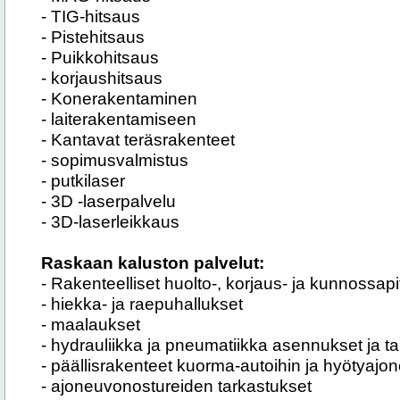
- TIG-hitsaus
- Pistehitsaus
- Puikkohitsaus
- korjaushitsaus
- Konerakentaminen
- laiterakentamiseen
- Kantavat teräsrakenteet
- sopimusvalmistus
- putkilaser
- 3D -laserpalvelu
- 3D-laserleikkaus
Raskaan kaluston palvelut:
- Rakenteelliset huolto-, korjaus- ja kunnossapi
- hiekka- ja raepuhallukset
- maalaukset
- hydrauliikka ja pneumatiikka asennukset ja t
- päällisrakenteet kuorma-autoihin ja hyötyajo
- ajoneuvonostureiden tarkastukset