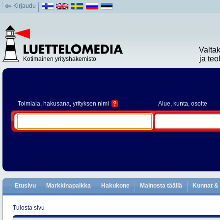
Kirjaudu
Valta
ja te
Kotimainen yrityshakemisto
Toimiala
, hakusana, yrityksen nimi
?
Alue
, kunta, osoite
Etusivu
Markkinapaikka
Hakukone
Mainosta täällä
Kunnat & 
Tulosta sivu