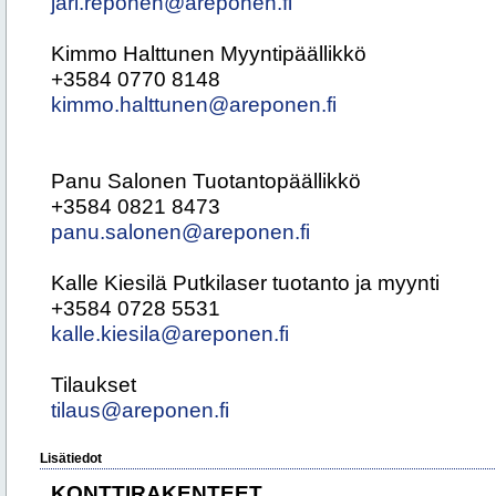
jari.reponen@areponen.fi
Kimmo Halttunen Myyntipäällikkö
+3584 0770 8148
kimmo.halttunen@areponen.fi
Panu Salonen Tuotantopäällikkö
+3584 0821 8473
panu.salonen@areponen.fi
Kalle Kiesilä Putkilaser tuotanto ja myynti
+3584 0728 5531
kalle.kiesila@areponen.fi
Tilaukset
tilaus@areponen.fi
Lisätiedot
KONTTIRAKENTEET