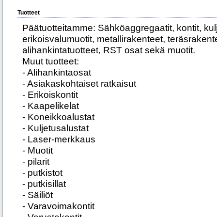
Tuotteet
Päätuotteitamme: Sähköaggregaatit, kontit, kulj
erikoisvalumuotit, metallirakenteet, teräsraken
alihankintatuotteet, RST osat sekä muotit.
Muut tuotteet:
- Alihankintaosat
- Asiakaskohtaiset ratkaisut
- Erikoiskontit
- Kaapelikelat
- Koneikkoalustat
- Kuljetusalustat
- Laser-merkkaus
- Muotit
- pilarit
- putkistot
- putkisillat
- Säiliöt
- Varavoimakontit