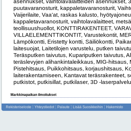
asennukset, vaihtolavalaitteiden asennukset, 3
puutavaranosturit, kappaletavaranosturit, Vaih
Vaijerilaite, Vaa'at, raskas kalusto, hyötyajone
kappaletavaranosturit, vaihtolavalaitteet, metsäk
teollisuushuollot, KONTTIRAKENTEET, VAR
VILLAELEMENTTIKONTIT, Varustekontit, ME
Lämpökontti, Eristetty kontti, Säiliökontti, Paik
laitesuojat, Laitetilojen varustelu, putken taivutus
Teräsputken taivutus, Kupariputken taivutus, Al
teräslevyjen alihankintaleikkaus, MIG-hitsaus,
Pistehitsaus, Puikkohitsaus, korjaushitsaus, 
laiterakentamiseen, Kantavat teräsrakenteet, so
putkistot, putkisillat, putkilaser, 3D -laserpalv
Markkinapaikan ilmoitukset
Rekisteriseloste
Yhteystiedot
Palaute
Lisää Suosikkeihin
Hakemisto