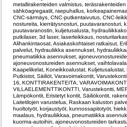
metallirakenteiden valmistus, teräsrakenteiden 
sähköagregaatit, raepuhallus, korkeapainemaal
CNC-särmäys, CNC-putkentaivutus, CNC-leikkau
nostureita, kierrätysnosturi, puutavaranosturi,
puutavaranostin, kuljetusalusta, hydrauliikkak
putkilaser, 3d laser, laserleikkaus, nosturitarka
Alihankintaosat, Asiakaskohtaiset ratkaisut, Er
palvelut, hydrauliikka asennukset, hydrauliikk
pneumatiikka asennukset, ajoneuvonostureiden
ajoneuvonostureiden asennukset, vaihtolavala
Kaapelikelat, Koneikkoalustat, Kuljetusalustat,
Putkistot, Säiliöt, Varavoimakontit, Varustekon
16, KONTTIRAKENTEITA, VARAVOIMAKONTT
VILLAELEMENTTIKONTTI, Varustekontti, ME
Lämpökontit, Eristetyt kontit, Säiliökontit, raken
Laitetilojen varustelua, Raskaan kaluston palve
huoltotyöt, korjaustyöt, kunnossapitotyöt, hiek
maalaus, hydrauliikkaa, pneumatiikka asennuks
kuorma-autoihin, ajoneuvonostureiden tarkast