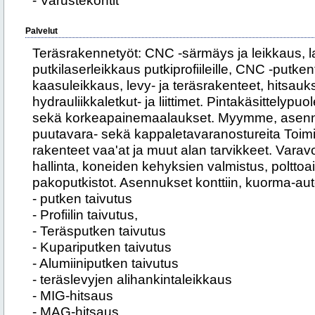
- Varustekontit
Palvelut
Teräsrakennetyöt: CNC -särmäys ja leikkaus, la
putkilaserleikkaus putkiprofiileille, CNC -putk
kaasuleikkaus, levy- ja teräsrakenteet, hitsauk
hydrauliikkaletkut- ja liittimet. Pintakäsittelyp
sekä korkeapainemaalaukset. Myymme, ase
puutavara- sekä kappaletavaranostureita Toim
rakenteet vaa'at ja muut alan tarvikkeet. Varav
hallinta, koneiden kehyksien valmistus, polttoai
pakoputkistot. Asennukset konttiin, kuorma-auton
- putken taivutus
- Profiilin taivutus,
- Teräsputken taivutus
- Kupariputken taivutus
- Alumiiniputken taivutus
- teräslevyjen alihankintaleikkaus
- MIG-hitsaus
- MAG-hitsaus