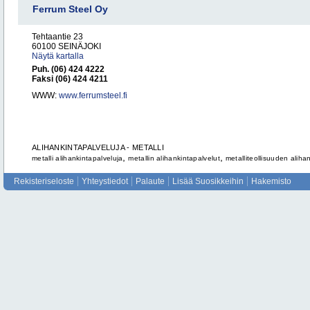
Ferrum Steel Oy
Tehtaantie 23
60100 SEINÄJOKI
Näytä kartalla
Puh. (06) 424 4222
Faksi (06) 424 4211
WWW:
www.ferrumsteel.fi
ALIHANKINTAPALVELUJA - METALLI
,
,
metalli alihankintapalveluja
metallin alihankintapalvelut
metalliteollisuuden aliha
Rekisteriseloste
Yhteystiedot
Palaute
Lisää Suosikkeihin
Hakemisto