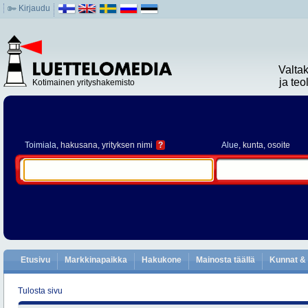
Kirjaudu
Valta
ja te
Kotimainen yrityshakemisto
Toimiala
, hakusana, yrityksen nimi
?
Alue
, kunta, osoite
Etusivu
Markkinapaikka
Hakukone
Mainosta täällä
Kunnat & 
Tulosta sivu