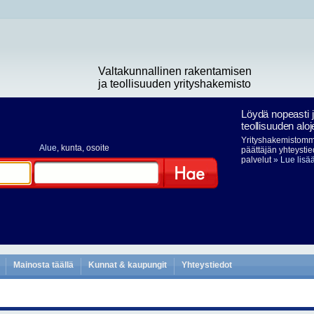
Valtakunnallinen rakentamisen
ja teollisuuden yrityshakemisto
Löydä nopeasti 
teollisuuden aloj
Yrityshakemistomme
Alue
, kunta, osoite
päättäjän yhteystie
palvelut
» Lue lisä
Hae
Mainosta täällä
Kunnat & kaupungit
Yhteystiedot