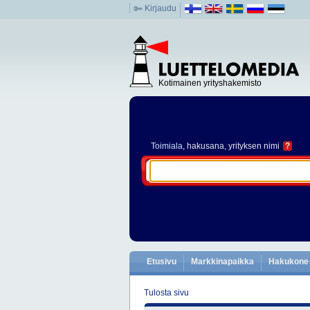
Kirjaudu
Kotimainen yrityshakemisto
Toimiala
, hakusana, yrityksen nimi
?
Etusivu
Markkinapaikka
Hakukone
Tulosta sivu