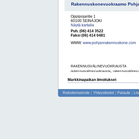
Rakennuskonevuokraamo Pohj
Oppipojantie 1
60100 SEINÄJOKI
Näytä kartalla
Puh. (06) 414 3522
Faksi (06) 414 0481
WWW:
www.pohjanrakennuskone.com
RAKENNUSVÄLINEVUOKRAUSTA
,
rakennusvälinevuokrausta
rakennusvälinev
Markkinapaikan ilmoitukset
Rekisteriseloste
Yhteystiedot
Palaute
Li