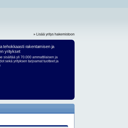
» Lisää yritys hakemistoon
ja tehokkaasti rakentamisen ja
en yritykset
 sisältää yli 70.000 ammattilaisen ja
dot sekä yrityksen tarjoamat tuotteet ja
ä