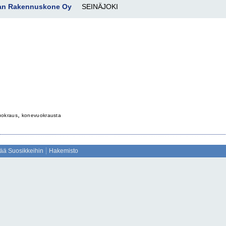
an Rakennuskone Oy
SEINÄJOKI
,
uokraus
konevuokrausta
sää Suosikkeihin
Hakemisto