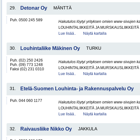
29.
Detonar Oy
MÄNTTÄ
Puh. 0500 245 589
Hakutulos löytyi yrityksen omien www-sivujen ka
LOUHINTALIIKKEITÄ JA MURSKAUSLIIKKEITÄ
Lue lisää..
Näytä kartalla
30.
Louhintaliike Mäkinen Oy
TURKU
Puh. (02) 250 2426
Hakutulos löytyi yrityksen omien www-sivujen ka
Puh. (09) 773 1248
LOUHINTALIIKKEITÄ JA MURSKAUSLIIKKEITÄ
Faksi (02) 231 0310
Lue lisää..
Näytä kartalla
31.
Etelä-Suomen Louhinta- ja Rakennuspalvelu Oy
Puh. 044 060 1177
Hakutulos löytyi yrityksen omien www-sivujen ka
LOUHINTALIIKKEITÄ JA MURSKAUSLIIKKEITÄ
Lue lisää..
Näytä kartalla
32.
Raivausliike Nikko Oy
JAKKULA