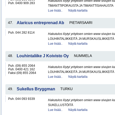
Hakutulos löytyi yrityksen omien www-sivujen ka
Puh. 0400 909 283
TIMANTTIPORAUSTA JA TIMANTTISAHAUSTA
Lue lisää..
Näytä kartalla
47.
Alaricus entreprenad Ab
PIETARSAARI
Puh. 044 282 8114
Hakutulos löytyi yrityksen omien www-sivujen ka
LOUHINTALIIKKEITÄ JA MURSKAUSLIIKKEITÄ
Lue lisää..
Näytä kartalla
48.
Louhintaliike J Koivisto Oy
NUMMELA
Puh. (09) 855 2064
Hakutulos löytyi yrityksen omien www-sivujen ka
Puh. 0400 421 162
LOUHINTALIIKKEITÄ JA MURSKAUSLIIKKEITÄ
Faksi (09) 855 2064
Lue lisää..
Näytä kartalla
49.
Sukellus Bryggman
TURKU
Puh. 044 093 9339
Hakutulos löytyi yrityksen omien www-sivujen ka
SUKELLUSTÖITÄ
Lue lisää..
Näytä kartalla