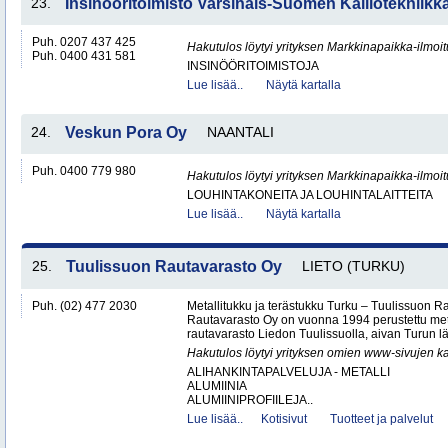
23.
Insinööritoimisto Varsinais-Suomen Kalliotekniikk
Puh. 0207 437 425
Hakutulos löytyi yrityksen Markkinapaikka-ilmoi
Puh. 0400 431 581
INSINÖÖRITOIMISTOJA
Lue lisää..
Näytä kartalla
24.
Veskun Pora Oy
NAANTALI
Puh. 0400 779 980
Hakutulos löytyi yrityksen Markkinapaikka-ilmoi
LOUHINTAKONEITA JA LOUHINTALAITTEITA
Lue lisää..
Näytä kartalla
25.
Tuulissuon Rautavarasto Oy
LIETO (TURKU)
Puh. (02) 477 2030
Metallitukku ja terästukku Turku – Tuulissuon 
Rautavarasto Oy on vuonna 1994 perustettu met
rautavarasto Liedon Tuulissuolla, aivan Turun läh
Hakutulos löytyi yrityksen omien www-sivujen ka
ALIHANKINTAPALVELUJA - METALLI
ALUMIINIA
ALUMIINIPROFIILEJA..
Lue lisää..
Kotisivut
Tuotteet ja palvelut