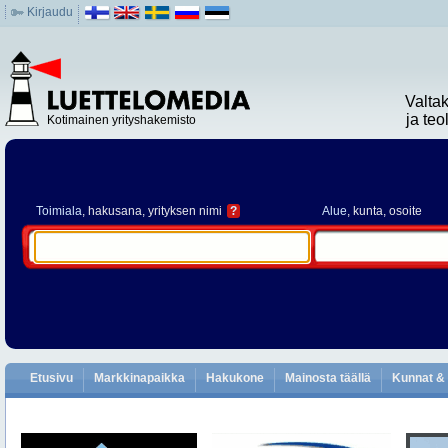
Kirjaudu
Valta
ja te
Kotimainen yrityshakemisto
Toimiala
, hakusana, yrityksen nimi
?
Alue
, kunta, osoite
Etusivu
Markkinapaikka
Hakukone
Mainosta täällä
Kunnat & 