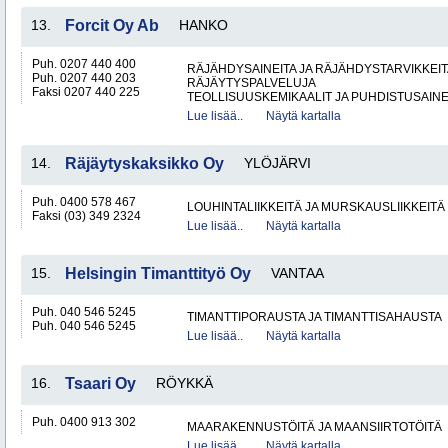
13.
Forcit Oy Ab
HANKO
Puh. 0207 440 400
RÄJÄHDYSAINEITA JA RÄJÄHDYSTARVIKKEIT
Puh. 0207 440 203
RÄJÄYTYSPALVELUJA
Faksi 0207 440 225
TEOLLISUUSKEMIKAALIT JA PUHDISTUSAIN
Lue lisää..
Näytä kartalla
14.
Räjäytyskaksikko Oy
YLÖJÄRVI
Puh. 0400 578 467
LOUHINTALIIKKEITÄ JA MURSKAUSLIIKKEITÄ
Faksi (03) 349 2324
Lue lisää..
Näytä kartalla
15.
Helsingin Timanttityö Oy
VANTAA
Puh. 040 546 5245
TIMANTTIPORAUSTA JA TIMANTTISAHAUSTA
Puh. 040 546 5245
Lue lisää..
Näytä kartalla
16.
Tsaari Oy
RÖYKKÄ
Puh. 0400 913 302
MAARAKENNUSTÖITÄ JA MAANSIIRTOTÖITÄ
Lue lisää..
Näytä kartalla