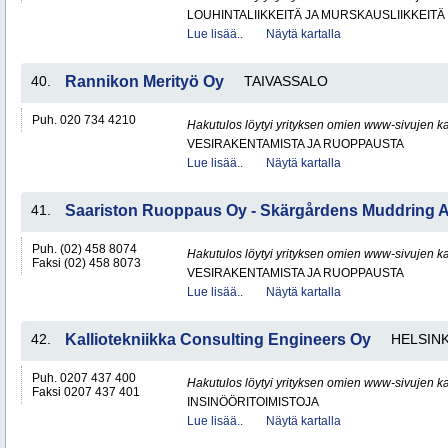
LOUHINTALIIKKEITÄ JA MURSKAUSLIIKKEITÄ
Lue lisää..
Näytä kartalla
40.
Rannikon Merityö Oy
TAIVASSALO
Puh. 020 734 4210
Hakutulos löytyi yrityksen omien www-sivujen ka
VESIRAKENTAMISTA JA RUOPPAUSTA
Lue lisää..
Näytä kartalla
41.
Saariston Ruoppaus Oy - Skärgårdens Muddring 
Puh. (02) 458 8074
Hakutulos löytyi yrityksen omien www-sivujen ka
Faksi (02) 458 8073
VESIRAKENTAMISTA JA RUOPPAUSTA
Lue lisää..
Näytä kartalla
42.
Kalliotekniikka Consulting Engineers Oy
HELSINK
Puh. 0207 437 400
Hakutulos löytyi yrityksen omien www-sivujen ka
Faksi 0207 437 401
INSINÖÖRITOIMISTOJA
Lue lisää..
Näytä kartalla