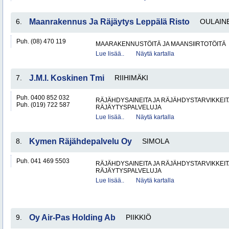
6.
Maanrakennus Ja Räjäytys Leppälä Risto
OULAIN
Puh. (08) 470 119
MAARAKENNUSTÖITÄ JA MAANSIIRTOTÖITÄ
Lue lisää..
Näytä kartalla
7.
J.M.I. Koskinen Tmi
RIIHIMÄKI
Puh. 0400 852 032
RÄJÄHDYSAINEITA JA RÄJÄHDYSTARVIKKEIT
Puh. (019) 722 587
RÄJÄYTYSPALVELUJA
Lue lisää..
Näytä kartalla
8.
Kymen Räjähdepalvelu Oy
SIMOLA
Puh. 041 469 5503
RÄJÄHDYSAINEITA JA RÄJÄHDYSTARVIKKEIT
RÄJÄYTYSPALVELUJA
Lue lisää..
Näytä kartalla
9.
Oy Air-Pas Holding Ab
PIIKKIÖ