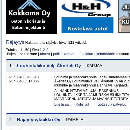
Räjäytys
Hakusanalla räjäytys löytyi
131
yritystä.
Tulokset 1 - 50 | Sivu
1
2
3
Järjestä
hakuarvon
|
nimen
|
paikkakunnan
|
toimialan
|
tietomäärän
mukaan
1.
Louhintaliike Velj. Åkerfelt Oy
KARJAA
Puh. 0400 208 207
Louhinta ja maanrakennus Länsi-Uudellamaalla –
Puh. 0400 514 779
Åkerfelt Oy Louhintaliike Velj. Åkerfelt Oy on v
louhinta- ja maanrakennusalan yritys Karjaalta. Yr
ALIHANKINTAPALVELUJA - RAKENNUS
LOUHINTALIIKKEITÄ JA MURSKAUSLIIKKEITÄ
MAARAKENNUSTÖITÄ JA MAANSIIRTOTÖITÄ..
Lue lisää..
Kotisivut
Tuotteet ja palvelut
2.
Räjäytysyksikkö Oy
PAIMELA