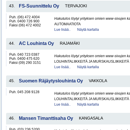
43.
FS-Suunnittelu Oy
TERVAJOKI
Puh. (06) 472 4004
Hakutulos löytyi yrityksen omien www-sivujen ka
Puh. 0400 726 900
AUTOMAATIOTA
Faksi (06) 472 4002
Lue lisää..
Näytä kartalla
44.
AC Louhinta Oy
RAJAMÄKI
Puh. 040 723 0387
Hakutulos löytyi yrityksen omien www-sivujen ka
Puh. 0400 475 620
LOUHINTALIIKKEITÄ JA MURSKAUSLIIKKEITÄ
Faksi (09) 290 3151
Lue lisää..
Näytä kartalla
45.
Suomen Räjäytyslouhinta Oy
VAKKOLA
Puh. 045 208 9128
Hakutulos löytyi yrityksen omien www-sivujen ka
LOUHINTALIIKKEITÄ JA MURSKAUSLIIKKEITÄ
Lue lisää..
Näytä kartalla
46.
Mansen Timanttisaha Oy
KANGASALA
Puh. (03) 236 5200