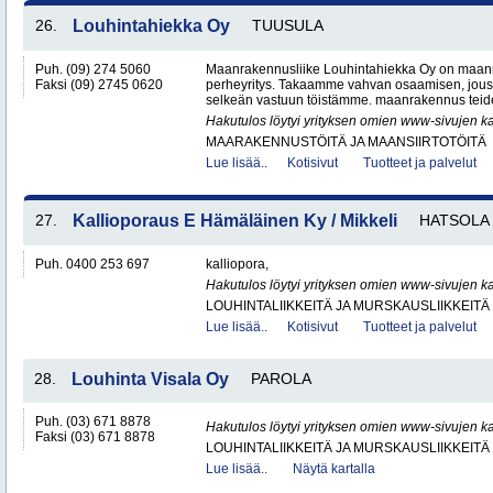
26.
Louhintahiekka Oy
TUUSULA
Puh. (09) 274 5060
Maanrakennusliike Louhintahiekka Oy on maan
Faksi (09) 2745 0620
perheyritys. Takaamme vahvan osaamisen, jous
selkeän vastuun töistämme. maanrakennus teide
Hakutulos löytyi yrityksen omien www-sivujen ka
MAARAKENNUSTÖITÄ JA MAANSIIRTOTÖITÄ
Lue lisää..
Kotisivut
Tuotteet ja palvelut
27.
Kallioporaus E Hämäläinen Ky / Mikkeli
HATSOLA
Puh. 0400 253 697
kalliopora,
Hakutulos löytyi yrityksen omien www-sivujen ka
LOUHINTALIIKKEITÄ JA MURSKAUSLIIKKEITÄ
Lue lisää..
Kotisivut
Tuotteet ja palvelut
28.
Louhinta Visala Oy
PAROLA
Puh. (03) 671 8878
Hakutulos löytyi yrityksen omien www-sivujen ka
Faksi (03) 671 8878
LOUHINTALIIKKEITÄ JA MURSKAUSLIIKKEITÄ
Lue lisää..
Näytä kartalla