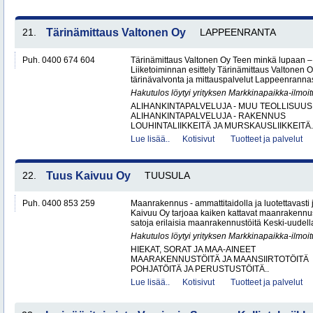
21.
Tärinämittaus Valtonen Oy
LAPPEENRANTA
Puh. 0400 674 604
Tärinämittaus Valtonen Oy Teen minkä lupaan
Liiketoiminnan esittely Tärinämittaus Valtonen O
tärinävalvonta ja mittauspalvelut Lappeenrann
Hakutulos löytyi yrityksen Markkinapaikka-ilmoi
ALIHANKINTAPALVELUJA - MUU TEOLLISUUS
ALIHANKINTAPALVELUJA - RAKENNUS
LOUHINTALIIKKEITÄ JA MURSKAUSLIIKKEITÄ.
Lue lisää..
Kotisivut
Tuotteet ja palvelut
22.
Tuus Kaivuu Oy
TUUSULA
Puh. 0400 853 259
Maanrakennus - ammattitaidolla ja luotettavasti
Kaivuu Oy tarjoaa kaiken kattavat maanraken­nu
satoja erilaisia maanrakennustöitä Keski-uudell
Hakutulos löytyi yrityksen Markkinapaikka-ilmoi
HIEKAT, SORAT JA MAA-AINEET
MAARAKENNUSTÖITÄ JA MAANSIIRTOTÖITÄ
POHJATÖITÄ JA PERUSTUSTÖITÄ..
Lue lisää..
Kotisivut
Tuotteet ja palvelut