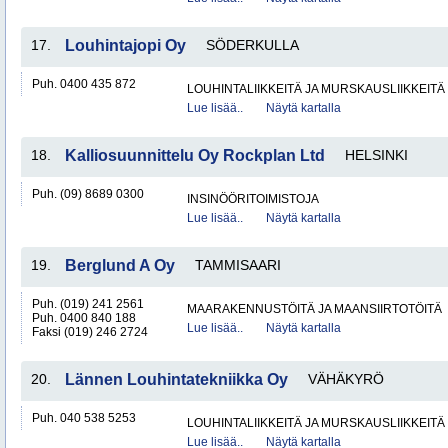
17.
Louhintajopi Oy
SÖDERKULLA
Puh. 0400 435 872
LOUHINTALIIKKEITÄ JA MURSKAUSLIIKKEITÄ
Lue lisää..
Näytä kartalla
18.
Kalliosuunnittelu Oy Rockplan Ltd
HELSINKI
Puh. (09) 8689 0300
INSINÖÖRITOIMISTOJA
Lue lisää..
Näytä kartalla
19.
Berglund A Oy
TAMMISAARI
Puh. (019) 241 2561
MAARAKENNUSTÖITÄ JA MAANSIIRTOTÖITÄ
Puh. 0400 840 188
Lue lisää..
Näytä kartalla
Faksi (019) 246 2724
20.
Lännen Louhintatekniikka Oy
VÄHÄKYRÖ
Puh. 040 538 5253
LOUHINTALIIKKEITÄ JA MURSKAUSLIIKKEITÄ
Lue lisää..
Näytä kartalla