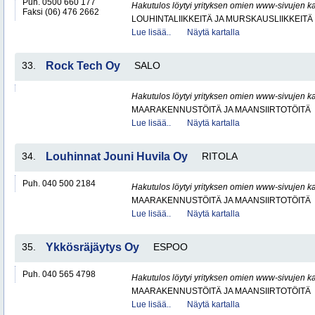
Puh. 0500 660 177
Hakutulos löytyi yrityksen omien www-sivujen ka
Faksi (06) 476 2662
LOUHINTALIIKKEITÄ JA MURSKAUSLIIKKEITÄ
Lue lisää..
Näytä kartalla
33.
Rock Tech Oy
SALO
Hakutulos löytyi yrityksen omien www-sivujen ka
MAARAKENNUSTÖITÄ JA MAANSIIRTOTÖITÄ
Lue lisää..
Näytä kartalla
34.
Louhinnat Jouni Huvila Oy
RITOLA
Puh. 040 500 2184
Hakutulos löytyi yrityksen omien www-sivujen ka
MAARAKENNUSTÖITÄ JA MAANSIIRTOTÖITÄ
Lue lisää..
Näytä kartalla
35.
Ykkösräjäytys Oy
ESPOO
Puh. 040 565 4798
Hakutulos löytyi yrityksen omien www-sivujen ka
MAARAKENNUSTÖITÄ JA MAANSIIRTOTÖITÄ
Lue lisää..
Näytä kartalla