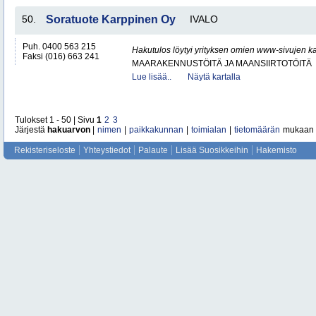
50.
Soratuote Karppinen Oy
IVALO
Puh. 0400 563 215
Hakutulos löytyi yrityksen omien www-sivujen ka
Faksi (016) 663 241
MAARAKENNUSTÖITÄ JA MAANSIIRTOTÖITÄ
Lue lisää..
Näytä kartalla
Tulokset 1 - 50 | Sivu
1
2
3
Järjestä
hakuarvon
|
nimen
|
paikkakunnan
|
toimialan
|
tietomäärän
mukaan
Rekisteriseloste
Yhteystiedot
Palaute
Lisää Suosikkeihin
Hakemisto