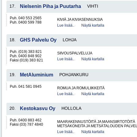
17.
Nielsenin Piha ja Puutarha
VIHTI
Puh. 040 553 2565
KIVIÄ JA KIVIASENNUKSIA
Puh. 0400 599 788
Lue lisää..
Näytä kartalla
18.
GHS Palvelu Oy
LOHJA
Puh. (019) 383 821
SIIVOUSPALVELUJA
Puh. 0400 848 902
Lue lisää..
Näytä kartalla
Faksi (019) 383 821
19.
MetAluminium
POHJANKURU
Puh. 041 581 0945
ROMUA JA ROMULIIKKEITÄ
Lue lisää..
Näytä kartalla
20.
Kestokasvu Oy
HOLLOLA
Puh. 0400 883 462
MAARAKENNUSTÖITÄ JA MAANSIIRTOTÖITÄ
Faksi (03) 787 4840
METSÄKONEITA JA METSÄTALOUDEN PALVE
Lue lisää..
Näytä kartalla