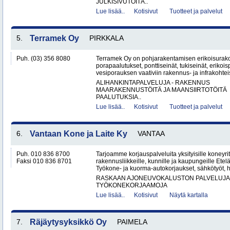
JULKISIVUTÖITÄ..
Lue lisää..
Kotisivut
Tuotteet ja palvelut
5.
Terramek Oy
PIRKKALA
Puh. (03) 356 8080
Terramek Oy on pohjarakentamisen erikoisurakoit
porapaalutukset, ponttiseinät, tukiseinät, erikoi
vesiporauksen vaativiin rakennus- ja infrakohteis
ALIHANKINTAPALVELUJA - RAKENNUS
MAARAKENNUSTÖITÄ JA MAANSIIRTOTÖITÄ
PAALUTUKSIA..
Lue lisää..
Kotisivut
Tuotteet ja palvelut
6.
Vantaan Kone ja Laite Ky
VANTAA
Puh. 010 836 8700
Tarjoamme korjauspalveluita yksityisille koneyrittä
Faksi 010 836 8701
rakennusliikkeille, kunnille ja kaupungeille Ete
Työkone- ja kuorma-autokorjaukset, sähkötyöt, hi
RASKAAN AJONEUVOKALUSTON PALVELUJA
TYÖKONEKORJAAMOJA
Lue lisää..
Kotisivut
Näytä kartalla
7.
Räjäytysyksikkö Oy
PAIMELA