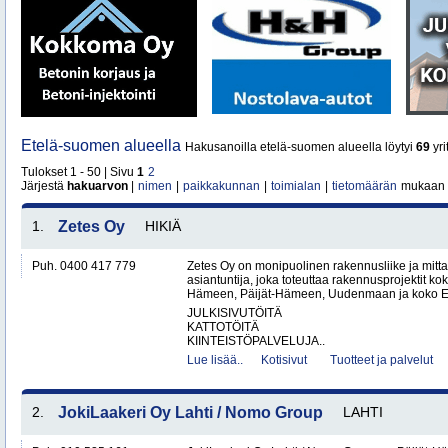
Etelä-suomen alueella
Hakusanoilla etelä-suomen alueella löytyi
69
yri
Tulokset 1 - 50 | Sivu
1
2
Järjestä
hakuarvon
|
nimen
|
paikkakunnan
|
toimialan
|
tietomäärän
mukaan
1.
Zetes Oy
HIKIÄ
Puh. 0400 417 779
Zetes Oy on monipuolinen rakennusliike ja mitt
asiantuntija, joka toteuttaa rakennusprojektit ko
Hämeen, Päijät-Hämeen, Uudenmaan ja koko Ete
JULKISIVUTÖITÄ
KATTOTÖITÄ
KIINTEISTÖPALVELUJA..
Lue lisää..
Kotisivut
Tuotteet ja palvelut
2.
JokiLaakeri Oy Lahti / Nomo Group
LAHTI