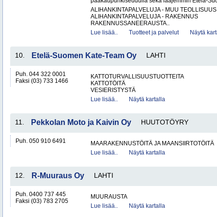
pääkaupunkiseudulla sekä laajemmin Etelä-Suom
ALIHANKINTAPALVELUJA - MUU TEOLLISUUS
ALIHANKINTAPALVELUJA - RAKENNUS
RAKENNUSSANEERAUSTA..
Lue lisää..
Tuotteet ja palvelut
Näytä kart
10.
Etelä-Suomen Kate-Team Oy
LAHTI
Puh. 044 322 0001
KATTOTURVALLISUUSTUOTTEITA
Faksi (03) 733 1466
KATTOTÖITÄ
VESIERISTYSTÄ
Lue lisää..
Näytä kartalla
11.
Pekkolan Moto ja Kaivin Oy
HUUTOTÖYRY
Puh. 050 910 6491
MAARAKENNUSTÖITÄ JA MAANSIIRTOTÖITÄ
Lue lisää..
Näytä kartalla
12.
R-Muuraus Oy
LAHTI
Puh. 0400 737 445
MUURAUSTA
Faksi (03) 783 2705
Lue lisää..
Näytä kartalla