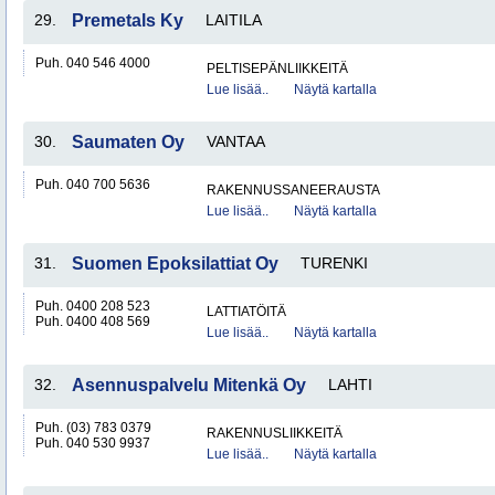
29.
Premetals Ky
LAITILA
Puh. 040 546 4000
PELTISEPÄNLIIKKEITÄ
Lue lisää..
Näytä kartalla
30.
Saumaten Oy
VANTAA
Puh. 040 700 5636
RAKENNUSSANEERAUSTA
Lue lisää..
Näytä kartalla
31.
Suomen Epoksilattiat Oy
TURENKI
Puh. 0400 208 523
LATTIATÖITÄ
Puh. 0400 408 569
Lue lisää..
Näytä kartalla
32.
Asennuspalvelu Mitenkä Oy
LAHTI
Puh. (03) 783 0379
RAKENNUSLIIKKEITÄ
Puh. 040 530 9937
Lue lisää..
Näytä kartalla