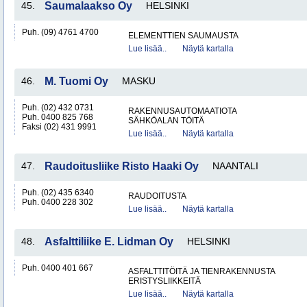
45.
Saumalaakso Oy
HELSINKI
Puh. (09) 4761 4700
ELEMENTTIEN SAUMAUSTA
Lue lisää..
Näytä kartalla
46.
M. Tuomi Oy
MASKU
Puh. (02) 432 0731
RAKENNUSAUTOMAATIOTA
Puh. 0400 825 768
SÄHKÖALAN TÖITÄ
Faksi (02) 431 9991
Lue lisää..
Näytä kartalla
47.
Raudoitusliike Risto Haaki Oy
NAANTALI
Puh. (02) 435 6340
RAUDOITUSTA
Puh. 0400 228 302
Lue lisää..
Näytä kartalla
48.
Asfalttiliike E. Lidman Oy
HELSINKI
Puh. 0400 401 667
ASFALTTITÖITÄ JA TIENRAKENNUSTA
ERISTYSLIIKKEITÄ
Lue lisää..
Näytä kartalla