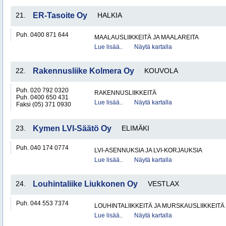
21.
ER-Tasoite Oy
HALKIA
Puh. 0400 871 644
MAALAUSLIIKKEITÄ JA MAALAREITA
Lue lisää..
Näytä kartalla
22.
Rakennusliike Kolmera Oy
KOUVOLA
Puh. 020 792 0320
RAKENNUSLIIKKEITÄ
Puh. 0400 650 431
Lue lisää..
Näytä kartalla
Faksi (05) 371 0930
23.
Kymen LVI-Säätö Oy
ELIMÄKI
Puh. 040 174 0774
LVI-ASENNUKSIA JA LVI-KORJAUKSIA
Lue lisää..
Näytä kartalla
24.
Louhintaliike Liukkonen Oy
VESTLAX
Puh. 044 553 7374
LOUHINTALIIKKEITÄ JA MURSKAUSLIIKKEITÄ
Lue lisää..
Näytä kartalla