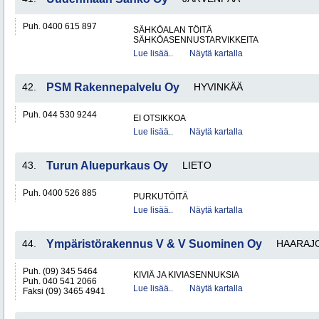
Puh. 0400 615 897
SÄHKÖALAN TÖITÄ
SÄHKÖASENNUSTARVIKKEITA
Lue lisää..
Näytä kartalla
42.
PSM Rakennepalvelu Oy
HYVINKÄÄ
Puh. 044 530 9244
EI OTSIKKOA
Lue lisää..
Näytä kartalla
43.
Turun Aluepurkaus Oy
LIETO
Puh. 0400 526 885
PURKUTÖITÄ
Lue lisää..
Näytä kartalla
44.
Ympäristörakennus V & V Suominen Oy
HAARAJ
Puh. (09) 345 5464
KIVIÄ JA KIVIASENNUKSIA
Puh. 040 541 2066
Lue lisää..
Näytä kartalla
Faksi (09) 3465 4941