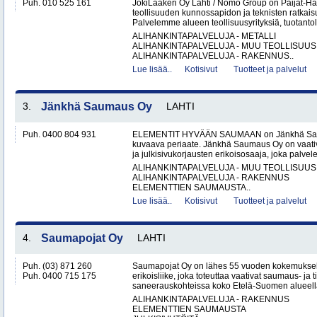
Puh. 010 525 161
JokiLaakeri Oy Lahti / Nomo Group on Päijät-
teollisuuden kunnossapidon ja teknisten ratkaisu
Palvelemme alueen teollisuusyrityksiä, tuotantola
ALIHANKINTAPALVELUJA - METALLI
ALIHANKINTAPALVELUJA - MUU TEOLLISUUS
ALIHANKINTAPALVELUJA - RAKENNUS..
Lue lisää..
Kotisivut
Tuotteet ja palvelut
3.
Jänkhä Saumaus Oy
LAHTI
Puh. 0400 804 931
ELEMENTIT HYVÄÄN SAUMAAN on Jänkhä Saum
kuvaava periaate. Jänkhä Saumaus Oy on vaati
ja julkisivukorjausten erikoisosaaja, joka palvelee 
ALIHANKINTAPALVELUJA - MUU TEOLLISUUS
ALIHANKINTAPALVELUJA - RAKENNUS
ELEMENTTIEN SAUMAUSTA..
Lue lisää..
Kotisivut
Tuotteet ja palvelut
4.
Saumapojat Oy
LAHTI
Puh. (03) 871 260
Saumapojat Oy on lähes 55 vuoden kokemuksel
Puh. 0400 715 175
erikoisliike, joka toteuttaa vaativat saumaus- ja ti
saneerauskohteissa koko Etelä-Suomen alueella.
ALIHANKINTAPALVELUJA - RAKENNUS
ELEMENTTIEN SAUMAUSTA