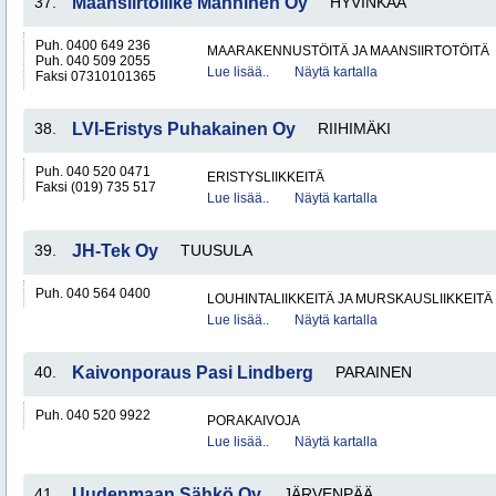
37.
Maansiirtoliike Manninen Oy
HYVINKÄÄ
Puh. 0400 649 236
MAARAKENNUSTÖITÄ JA MAANSIIRTOTÖITÄ
Puh. 040 509 2055
Lue lisää..
Näytä kartalla
Faksi 07310101365
38.
LVI-Eristys Puhakainen Oy
RIIHIMÄKI
Puh. 040 520 0471
ERISTYSLIIKKEITÄ
Faksi (019) 735 517
Lue lisää..
Näytä kartalla
39.
JH-Tek Oy
TUUSULA
Puh. 040 564 0400
LOUHINTALIIKKEITÄ JA MURSKAUSLIIKKEITÄ
Lue lisää..
Näytä kartalla
40.
Kaivonporaus Pasi Lindberg
PARAINEN
Puh. 040 520 9922
PORAKAIVOJA
Lue lisää..
Näytä kartalla
41.
Uudenmaan Sähkö Oy
JÄRVENPÄÄ