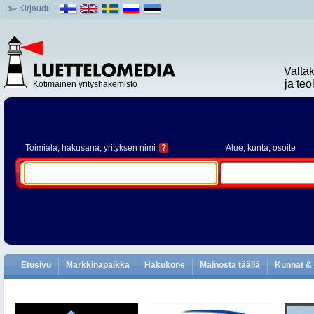
Kirjaudu
Valta
ja te
Kotimainen yrityshakemisto
Toimiala
, hakusana, yrityksen nimi
?
Alue
, kunta, osoite
Etusivu
Markkinapaikka
Hakukone
Mainosta täällä
Kunnat & 