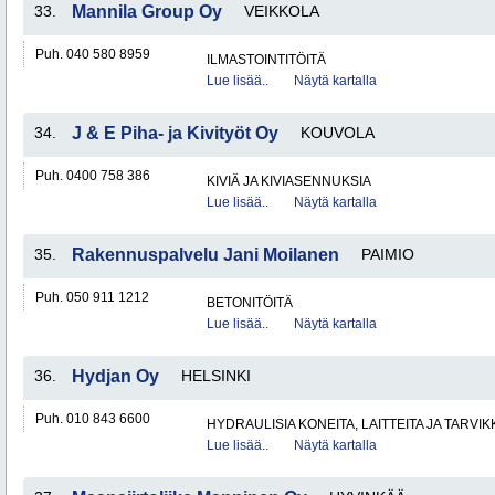
33.
Mannila Group Oy
VEIKKOLA
Puh. 040 580 8959
ILMASTOINTITÖITÄ
Lue lisää..
Näytä kartalla
34.
J & E Piha- ja Kivityöt Oy
KOUVOLA
Puh. 0400 758 386
KIVIÄ JA KIVIASENNUKSIA
Lue lisää..
Näytä kartalla
35.
Rakennuspalvelu Jani Moilanen
PAIMIO
Puh. 050 911 1212
BETONITÖITÄ
Lue lisää..
Näytä kartalla
36.
Hydjan Oy
HELSINKI
Puh. 010 843 6600
HYDRAULISIA KONEITA, LAITTEITA JA TARVIK
Lue lisää..
Näytä kartalla