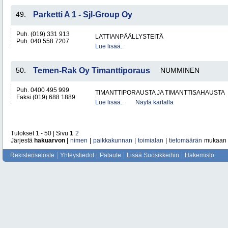
49.
Parketti A 1 - Sjl-Group Oy
Puh. (019) 331 913
LATTIANPÄÄLLYSTEITÄ
Puh. 040 558 7207
Lue lisää..
50.
Temen-Rak Oy Timanttiporaus
NUMMINEN
Puh. 0400 495 999
TIMANTTIPORAUSTA JA TIMANTTISAHAUSTA
Faksi (019) 688 1889
Lue lisää..
Näytä kartalla
Tulokset 1 - 50 | Sivu
1
2
Järjestä
hakuarvon
|
nimen
|
paikkakunnan
|
toimialan
|
tietomäärän
mukaan
Rekisteriseloste
Yhteystiedot
Palaute
Lisää Suosikkeihin
Hakemisto