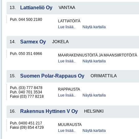
13.
Lattianeliö Oy
VANTAA
Puh. 044 500 2180
LATTIATÖITÄ
Lue lisää..
Näytä kartalla
14.
Sarmex Oy
JOKELA
Puh. 050 351 6966
MAARAKENNUSTÖITÄ JA MAANSIIRTOTÖITÄ
Lue lisää..
Näytä kartalla
15.
Suomen Polar-Rappaus Oy
ORIMATTILA
Puh. (03) 777 8478
RAPPAUSTA
Puh. 040 701 3534
Lue lisää..
Näytä kartalla
Faksi (03) 777 8218
16.
Rakennus Hyttinen V Oy
HELSINKI
Puh. 0400 451 217
MUURAUSTA
Faksi (09) 854 4729
Lue lisää..
Näytä kartalla