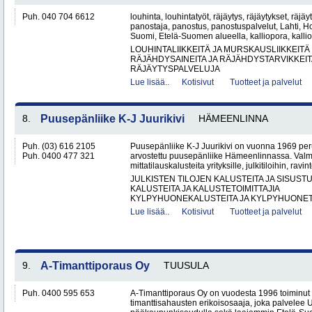
Puh. 040 704 6612
louhinta, louhintatyöt, räjäytys, räjäytykset, räjäy
panostaja, panostus, panostuspalvelut, Lahti, Ho
Suomi, Etelä-Suomen alueella, kalliopora, kallio
LOUHINTALIIKKEITÄ JA MURSKAUSLIIKKEITÄ
RÄJÄHDYSAINEITA JA RÄJÄHDYSTARVIKKEIT
RÄJÄYTYSPALVELUJA
Lue lisää..
Kotisivut
Tuotteet ja palvelut
8.
Puusepänliike K-J Juurikivi
HÄMEENLINNA
Puh. (03) 616 2105
Puusepänliike K-J Juurikivi on vuonna 1969 peru
Puh. 0400 477 321
arvostettu puusepänliike Hämeenlinnassa. Val
mittatilauskalusteita yrityksille, julkitiloihin, ravint
JULKISTEN TILOJEN KALUSTEITA JA SISUST
KALUSTEITA JA KALUSTETOIMITTAJIA
KYLPYHUONEKALUSTEITA JA KYLPYHUONETA
Lue lisää..
Kotisivut
Tuotteet ja palvelut
9.
A-Timanttiporaus Oy
TUUSULA
Puh. 0400 595 653
A-Timanttiporaus Oy on vuodesta 1996 toiminut 
timanttisahausten erikoisosaaja, joka palvelee 