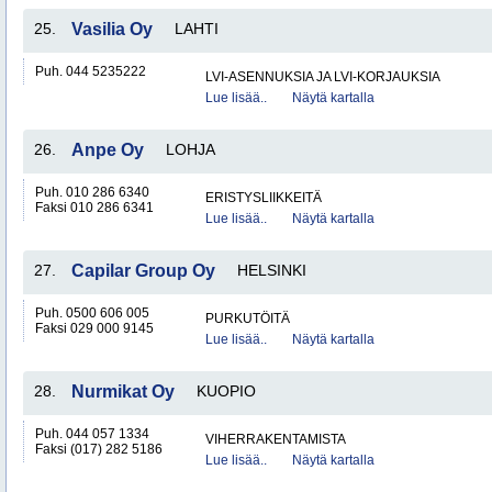
25.
Vasilia Oy
LAHTI
Puh. 044 5235222
LVI-ASENNUKSIA JA LVI-KORJAUKSIA
Lue lisää..
Näytä kartalla
26.
Anpe Oy
LOHJA
Puh. 010 286 6340
ERISTYSLIIKKEITÄ
Faksi 010 286 6341
Lue lisää..
Näytä kartalla
27.
Capilar Group Oy
HELSINKI
Puh. 0500 606 005
PURKUTÖITÄ
Faksi 029 000 9145
Lue lisää..
Näytä kartalla
28.
Nurmikat Oy
KUOPIO
Puh. 044 057 1334
VIHERRAKENTAMISTA
Faksi (017) 282 5186
Lue lisää..
Näytä kartalla