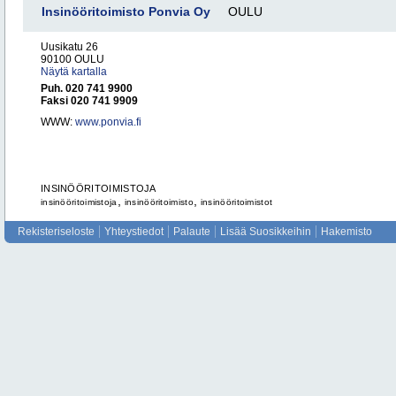
Insinööritoimisto Ponvia Oy
OULU
Uusikatu 26
90100 OULU
Näytä kartalla
Puh. 020 741 9900
Faksi 020 741 9909
WWW:
www.ponvia.fi
INSINÖÖRITOIMISTOJA
,
,
insinööritoimistoja
insinööritoimisto
insinööritoimistot
Rekisteriseloste
Yhteystiedot
Palaute
Lisää Suosikkeihin
Hakemisto