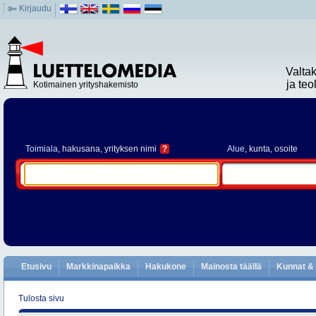
Kirjaudu
Valta
ja te
Kotimainen yrityshakemisto
Toimiala
, hakusana, yrityksen nimi
?
Alue
, kunta, osoite
Etusivu
Markkinapaikka
Hakukone
Mainosta täällä
Kunnat & 
Tulosta sivu