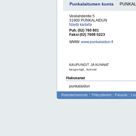
Punkalaitumen kunta
PUNKAL
Vesilahdentie 5
31900 PUNKALAIDUN
Näytä kartalla
Puh. (02) 760 801
Faksi (02) 7608 0223
WWW:
www.punkalaidun.fi
KAUPUNGIT JA KUNNAT
,
kaupungit
kunnat
Hakusanat
punkalaidun
Rekisteriseloste
Yhteystiedot
Palaute
Li