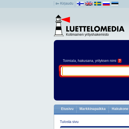
Kirjaudu
Kotimainen yrityshakemisto
Toimiala
, hakusana, yrityksen nimi
?
Etusivu
Markkinapaikka
Hakukone
Tulosta sivu