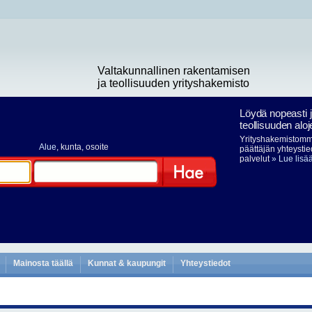
Valtakunnallinen rakentamisen
ja teollisuuden yrityshakemisto
Löydä nopeasti 
teollisuuden aloj
Yrityshakemistomme
Alue
, kunta, osoite
päättäjän yhteystie
palvelut
» Lue lisä
Hae
Mainosta täällä
Kunnat & kaupungit
Yhteystiedot