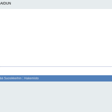
AIDUN
sää Suosikkeihin
Hakemisto