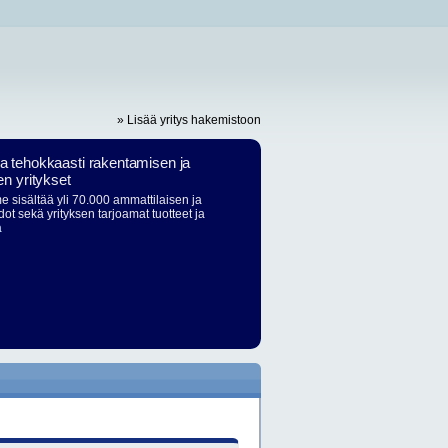
» Lisää yritys hakemistoon
ja tehokkaasti rakentamisen ja
en yritykset
 sisältää yli 70.000 ammattilaisen ja
dot sekä yrityksen tarjoamat tuotteet ja
ä