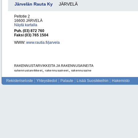
Järvelän Rauta Ky
JÄRVELÄ
Peltotie 2
16600 JÄRVELÄ
Näytä kartalla
Puh. (03) 872 760
Faksi (03) 765 1504
WWW:
www.rautia.fi/jarvela
RAKENNUSTARVIKKEITA JA RAKENNUSAINEITA
,
,
rakennustarvikkeet
rakennusaineet
rakennusaine
Rekisteriseloste
Yhteystiedot
Palaute
Lisää Suosikkeihin
Hakemisto