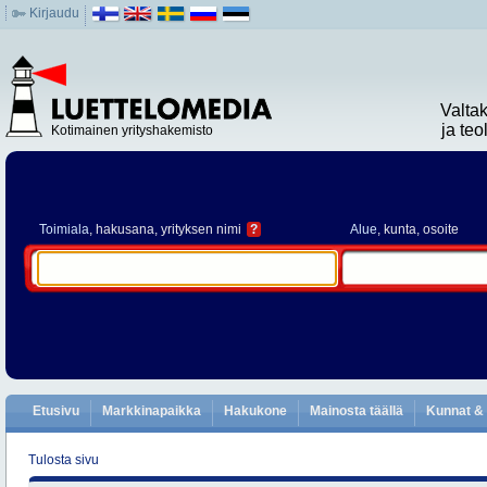
Kirjaudu
Valta
ja te
Kotimainen yrityshakemisto
Toimiala
, hakusana, yrityksen nimi
?
Alue
, kunta, osoite
Etusivu
Markkinapaikka
Hakukone
Mainosta täällä
Kunnat & 
Tulosta sivu