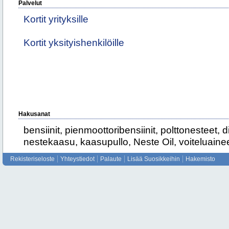
Palvelut
Kortit yrityksille
Kortit yksityishenkilöille
Hakusanat
bensiinit, pienmoottoribensiinit, polttonesteet, d
nestekaasu, kaasupullo, Neste Oil, voiteluaineet
Rekisteriseloste
Yhteystiedot
Palaute
Lisää Suosikkeihin
Hakemisto