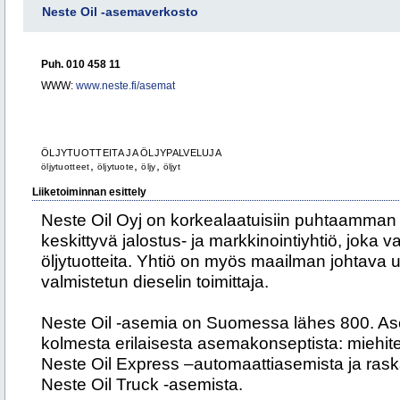
Neste Oil -asemaverkosto
Puh. 010 458 11
WWW:
www.neste.fi/asemat
ÖLJYTUOTTEITA JA ÖLJYPALVELUJA
,
,
,
öljytuotteet
öljytuote
öljy
öljyt
Liiketoiminnan esittely
Neste Oil Oyj on korkealaatuisiin puhtaamman li
keskittyvä jalostus- ja markkinointiyhtiö, joka 
öljytuotteita. Yhtiö on myös maailman johtava u
valmistetun dieselin toimittaja.
Neste Oil -asemia on Suomessa lähes 800. A
kolmesta erilaisesta asemakonseptista: miehite
Neste Oil Express –automaattiasemista ja raska
Neste Oil Truck -asemista.