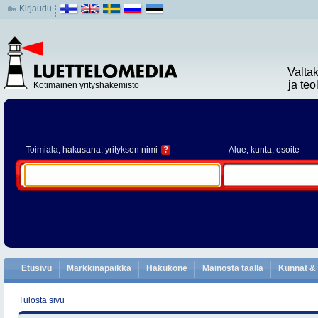
Kirjaudu
Valta
ja te
Kotimainen yrityshakemisto
Toimiala
, hakusana, yrityksen nimi
?
Alue
, kunta, osoite
Etusivu
Markkinapaikka
Hakukone
Mainosta täällä
Kunnat & 
Tulosta sivu