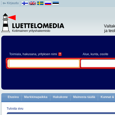
Kirjaudu
Valta
ja te
Kotimainen yrityshakemisto
Toimiala
, hakusana, yrityksen nimi
?
Alue
, kunta, osoite
Etusivu
Markkinapaikka
Hakukone
Mainosta täällä
Kunnat & 
Tulosta sivu