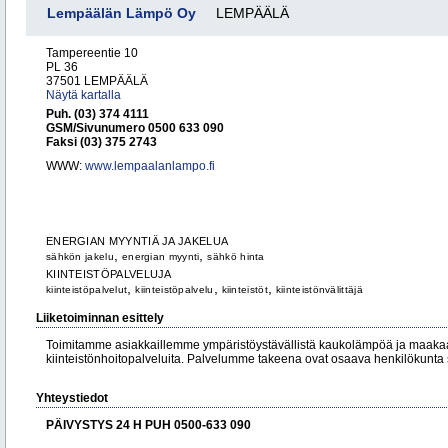
Lempäälän Lämpö Oy
LEMPÄÄLÄ
Tampereentie 10
PL 36
37501 LEMPÄÄLÄ
Näytä kartalla
Puh. (03) 374 4111
GSM/Sivunumero 0500 633 090
Faksi (03) 375 2743
WWW:
www.lempaalanlampo.fi
ENERGIAN MYYNTIÄ JA JAKELUA
,
,
sähkön jakelu
energian myynti
sähkö hinta
KIINTEISTÖPALVELUJA
,
,
,
kiinteistöpalvelut
kiinteistöpalvelu
kiinteistöt
kiinteistönvälittäjä
Liiketoiminnan esittely
Toimitamme asiakkaillemme ympäristöystävällistä kaukolämpöä ja maakaa
kiinteistönhoitopalveluita. Palvelumme takeena ovat osaava henkilökunta 
Yhteystiedot
PÄIVYSTYS 24 H PUH 0500-633 090