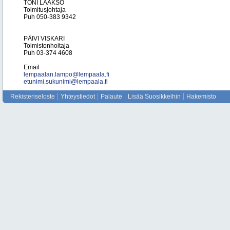
TONI LAAKSO
Toimitusjohtaja
Puh 050-383 9342
PÄIVI VISKARI
Toimistonhoitaja
Puh 03-374 4608
Email
lempaalan.lampo@lempaala.fi
etunimi.sukunimi@lempaala.fi
Rekisteriseloste
Yhteystiedot
Palaute
Lisää Suosikkeihin
Hakemisto