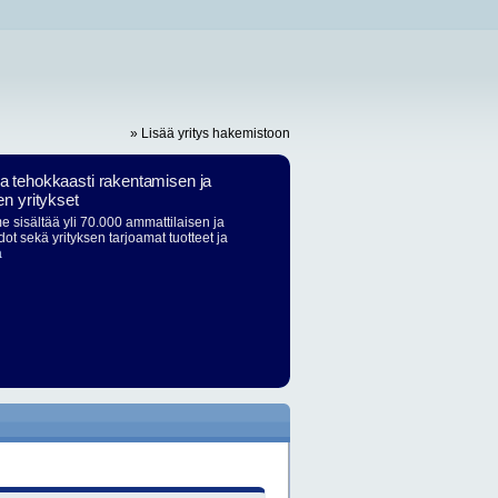
» Lisää yritys hakemistoon
ja tehokkaasti rakentamisen ja
en yritykset
 sisältää yli 70.000 ammattilaisen ja
dot sekä yrityksen tarjoamat tuotteet ja
ä