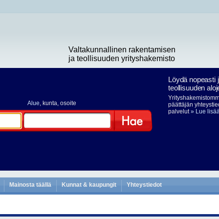
Valtakunnallinen rakentamisen
ja teollisuuden yrityshakemisto
Löydä nopeasti 
teollisuuden aloj
Yrityshakemistomme
Alue
, kunta, osoite
päättäjän yhteystie
palvelut
» Lue lisä
Hae
Mainosta täällä
Kunnat & kaupungit
Yhteystiedot