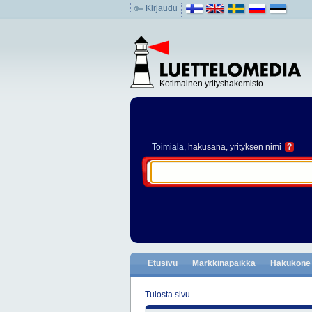
Kirjaudu
Kotimainen yrityshakemisto
Toimiala
, hakusana, yrityksen nimi
?
Etusivu
Markkinapaikka
Hakukone
Tulosta sivu