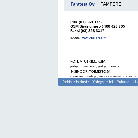
Taratest Oy
TAMPERE
Puh. (03) 368 3322
GSM/Sivunumero 0400 623 705
Faksi (03) 368 3317
WWW:
www.taratest.fi
POHJATUTKIMUKSIA
,
pohjatutkimukset
pohjatutkimus
INSINÖÖRITOIMISTOJA
,
,
insinööritoimistoja
insinööritoimisto
insinöör
Rekisteriseloste
Yhteystiedot
Palaute
Li