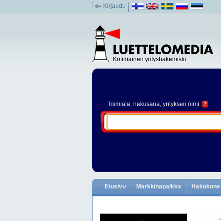
Kirjaudu
Kotimainen yrityshakemisto
Toimiala
, hakusana, yrityksen nimi
?
Etusivu
Markkinapaikka
Hakukone