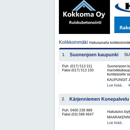
Kolikkoinmäki
Hakusanalla kolikkoinmäki
1.
Suonenjoen kaupunki
SU
Puh. (017) 513 311
Suonenjoen ka
Faksi (017) 513 150
mansikkakaupu
kuntalaisille s
KAUPUNGIT 
Lue lisää..
2.
Kärjenniemen Konepalvelu
Puh. 0400 236 989
Hakutulos löyt
Faksi (03) 588 4647
MAARAKENNU
Lue lisää..