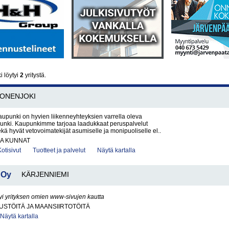
 löytyi
2
yritystä.
ONENJOKI
upunki on hyvien liikenneyhteyksien varrella oleva
nki. Kaupunkimme tarjoaa laadukkaat peruspalvelut
ekä hyvät vetovoimatekijät asumiselle ja monipuoliselle el..
JA KUNNAT
Kotisivut
Tuotteet ja palvelut
Näytä kartalla
 Oy
KÄRJENNIEMI
yi yrityksen omien www-sivujen kautta
STÖITÄ JA MAANSIIRTOTÖITÄ
Näytä kartalla