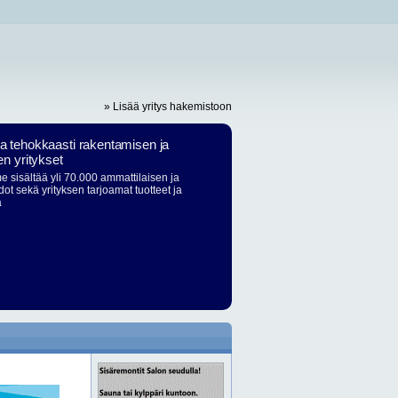
» Lisää yritys hakemistoon
ja tehokkaasti rakentamisen ja
en yritykset
 sisältää yli 70.000 ammattilaisen ja
dot sekä yrityksen tarjoamat tuotteet ja
ä