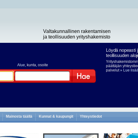
Valtakunnallinen rakentamisen
ja teollisuuden yrityshakemisto
Löydä nopeasti 
teollisuuden aloj
Yrityshakemistomme
Alue
, kunta, osoite
päättäjän yhteystie
palvelut
» Lue lisä
Hae
Mainosta täällä
Kunnat & kaupungit
Yhteystiedot