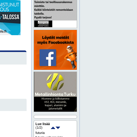
Lue lisää
(
1
/2)
futuria