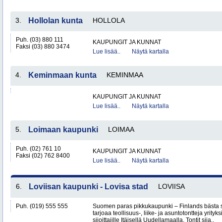
3.
Hollolan kunta
HOLLOLA
Puh. (03) 880 111
KAUPUNGIT JA KUNNAT
Faksi (03) 880 3474
Lue lisää..
Näytä kartalla
4.
Keminmaan kunta
KEMINMAA
KAUPUNGIT JA KUNNAT
Lue lisää..
Näytä kartalla
5.
Loimaan kaupunki
LOIMAA
Puh. (02) 761 10
KAUPUNGIT JA KUNNAT
Faksi (02) 762 8400
Lue lisää..
Näytä kartalla
6.
Loviisan kaupunki - Lovisa stad
LOVIISA
Puh. (019) 555 555
Suomen paras pikkukaupunki – Finlands bästa 
tarjoaa teollisuus-, liike- ja asuntotontteja yrityksi
sijoittajille Itäisellä Uudellamaalla. Tontit sija..