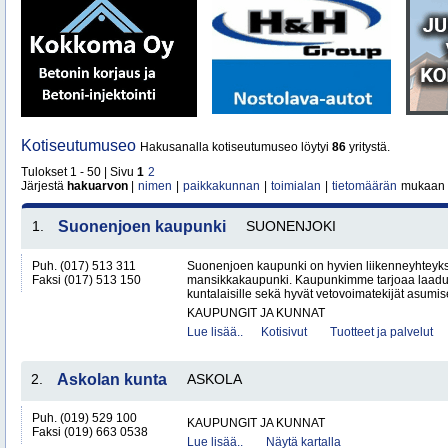
Kotiseutumuseo
Hakusanalla kotiseutumuseo löytyi
86
yritystä.
Tulokset 1 - 50 | Sivu
1
2
Järjestä
hakuarvon
|
nimen
|
paikkakunnan
|
toimialan
|
tietomäärän
mukaan
1.
Suonenjoen kaupunki
SUONENJOKI
Puh. (017) 513 311
Suonenjoen kaupunki on hyvien liikenneyhteyksi
Faksi (017) 513 150
mansikkakaupunki. Kaupunkimme tarjoaa laadu
kuntalaisille sekä hyvät vetovoimatekijät asumise
KAUPUNGIT JA KUNNAT
Lue lisää..
Kotisivut
Tuotteet ja palvelut
2.
Askolan kunta
ASKOLA
Puh. (019) 529 100
KAUPUNGIT JA KUNNAT
Faksi (019) 663 0538
Lue lisää..
Näytä kartalla