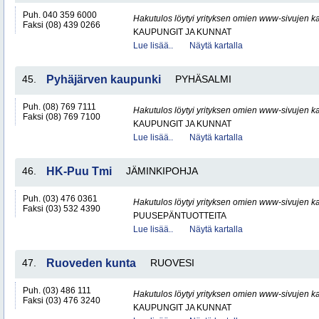
Puh. 040 359 6000
Hakutulos löytyi yrityksen omien www-sivujen ka
Faksi (08) 439 0266
KAUPUNGIT JA KUNNAT
Lue lisää..
Näytä kartalla
45.
Pyhäjärven kaupunki
PYHÄSALMI
Puh. (08) 769 7111
Hakutulos löytyi yrityksen omien www-sivujen ka
Faksi (08) 769 7100
KAUPUNGIT JA KUNNAT
Lue lisää..
Näytä kartalla
46.
HK-Puu Tmi
JÄMINKIPOHJA
Puh. (03) 476 0361
Hakutulos löytyi yrityksen omien www-sivujen ka
Faksi (03) 532 4390
PUUSEPÄNTUOTTEITA
Lue lisää..
Näytä kartalla
47.
Ruoveden kunta
RUOVESI
Puh. (03) 486 111
Hakutulos löytyi yrityksen omien www-sivujen ka
Faksi (03) 476 3240
KAUPUNGIT JA KUNNAT