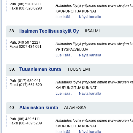
Puh. (08) 520 0200
Hakutulos löytyi yrityksen omien www-sivujen ka
Faksi (08) 520 0298
KAUPUNGIT JA KUNNAT
Lue lisää..
Näytä kartalla
38.
Iisalmen Teollisuuskylä Oy
IISALMI
Puh. 040 507 2227
Hakutulos löytyi yrityksen omien www-sivujen ka
Faksi 0207 434 091
YRITYSPALVELUJA
Lue lisää..
Näytä kartalla
39.
Tuusniemen kunta
TUUSNIEMI
Puh. (017) 689 041
Hakutulos löytyi yrityksen omien www-sivujen ka
Faksi (017) 661 620
KAUPUNGIT JA KUNNAT
Lue lisää..
Näytä kartalla
40.
Alavieskan kunta
ALAVIESKA
Puh. (08) 439 5111
Hakutulos löytyi yrityksen omien www-sivujen ka
Faksi (08) 439 5209
KAUPUNGIT JA KUNNAT
Lue lisää..
Näytä kartalla