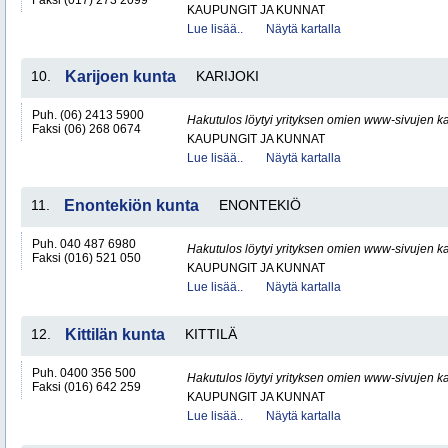
Faksi (017) 273 2099
KAUPUNGIT JA KUNNAT
Lue lisää..
Näytä kartalla
10.
Karijoen kunta
KARIJOKI
Puh. (06) 2413 5900
Hakutulos löytyi yrityksen omien www-sivujen ka
Faksi (06) 268 0674
KAUPUNGIT JA KUNNAT
Lue lisää..
Näytä kartalla
11.
Enontekiön kunta
ENONTEKIÖ
Puh. 040 487 6980
Hakutulos löytyi yrityksen omien www-sivujen ka
Faksi (016) 521 050
KAUPUNGIT JA KUNNAT
Lue lisää..
Näytä kartalla
12.
Kittilän kunta
KITTILÄ
Puh. 0400 356 500
Hakutulos löytyi yrityksen omien www-sivujen ka
Faksi (016) 642 259
KAUPUNGIT JA KUNNAT
Lue lisää..
Näytä kartalla