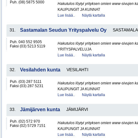
Puh. (08) 5875 5000
Hakutulos löytyi yrityksen omien www-sivujen ka
KAUPUNGIT JA KUNNAT
Lue lisää..
Näytä kartalla
31.
Sastamalan Seudun Yrityspalvelu Oy
SASTAMALA
Puh. 040 552 9505
Hakutulos löytyi yrityksen omien www-sivujen ka
Faksi (03) 5213 5119
YRITYSPALVELUJA
Lue lisää..
Näytä kartalla
32.
Vesilahden kunta
VESILAHTI
Puh. (03) 287 5111
Hakutulos löytyi yrityksen omien www-sivujen ka
Faksi (03) 287 5231
KAUPUNGIT JA KUNNAT
Lue lisää..
Näytä kartalla
33.
Jämijärven kunta
JÄMIJÄRVI
Puh. (02) 572 970
Hakutulos löytyi yrityksen omien www-sivujen ka
Faksi (02) 5729 7151
KAUPUNGIT JA KUNNAT
Lue lisää..
Näytä kartalla