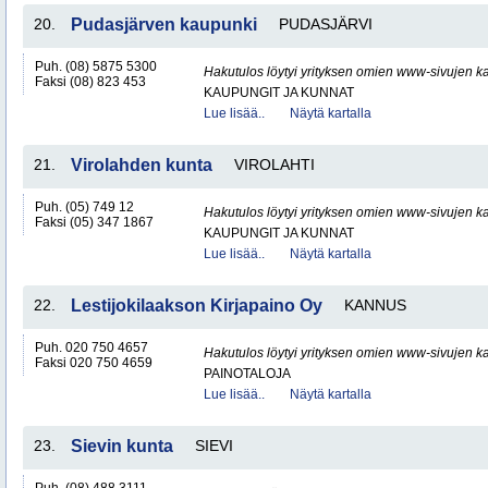
20.
Pudasjärven kaupunki
PUDASJÄRVI
Puh. (08) 5875 5300
Hakutulos löytyi yrityksen omien www-sivujen ka
Faksi (08) 823 453
KAUPUNGIT JA KUNNAT
Lue lisää..
Näytä kartalla
21.
Virolahden kunta
VIROLAHTI
Puh. (05) 749 12
Hakutulos löytyi yrityksen omien www-sivujen ka
Faksi (05) 347 1867
KAUPUNGIT JA KUNNAT
Lue lisää..
Näytä kartalla
22.
Lestijokilaakson Kirjapaino Oy
KANNUS
Puh. 020 750 4657
Hakutulos löytyi yrityksen omien www-sivujen ka
Faksi 020 750 4659
PAINOTALOJA
Lue lisää..
Näytä kartalla
23.
Sievin kunta
SIEVI