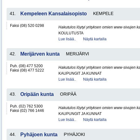
41.
Kempeleen Kansalaisopisto
KEMPELE
Faksi (08) 520 0298
Hakutulos löytyi yrityksen omien www-sivujen ka
KOULUTUSTA
Lue lisää..
Näytä kartalla
42.
Merijärven kunta
MERIJÄRVI
Puh. (08) 477 5200
Hakutulos löytyi yrityksen omien www-sivujen ka
Faksi (08) 477 5222
KAUPUNGIT JA KUNNAT
Lue lisää..
Näytä kartalla
43.
Oripään kunta
ORIPÄÄ
Puh. (02) 762 5300
Hakutulos löytyi yrityksen omien www-sivujen ka
Faksi (02) 766 1446
KAUPUNGIT JA KUNNAT
Lue lisää..
Näytä kartalla
44.
Pyhäjoen kunta
PYHÄJOKI