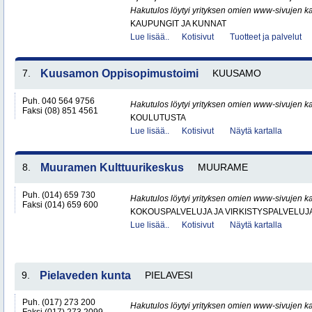
Hakutulos löytyi yrityksen omien www-sivujen ka
KAUPUNGIT JA KUNNAT
Lue lisää..
Kotisivut
Tuotteet ja palvelut
7.
Kuusamon Oppisopimustoimi
KUUSAMO
Puh. 040 564 9756
Hakutulos löytyi yrityksen omien www-sivujen ka
Faksi (08) 851 4561
KOULUTUSTA
Lue lisää..
Kotisivut
Näytä kartalla
8.
Muuramen Kulttuurikeskus
MUURAME
Puh. (014) 659 730
Hakutulos löytyi yrityksen omien www-sivujen ka
Faksi (014) 659 600
KOKOUSPALVELUJA JA VIRKISTYSPALVELUJ
Lue lisää..
Kotisivut
Näytä kartalla
9.
Pielaveden kunta
PIELAVESI
Puh. (017) 273 200
Hakutulos löytyi yrityksen omien www-sivujen ka