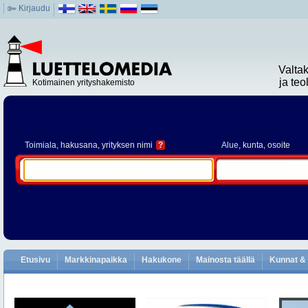
Kirjaudu
Valta
ja te
Kotimainen yrityshakemisto
Toimiala
, hakusana, yrityksen nimi
?
Alue
, kunta, osoite
Etusivu
Markkinapaikka
Hakukone
Mainosta täällä
Kunnat & 