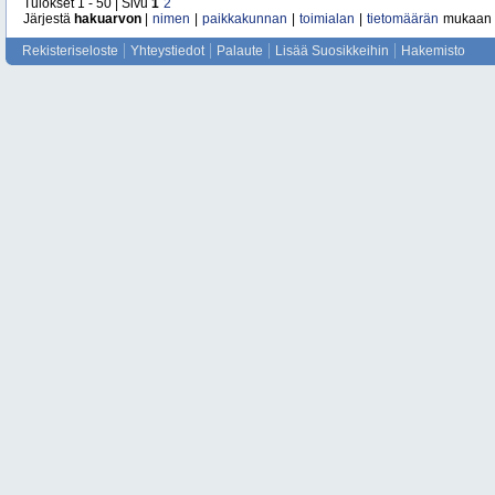
Tulokset 1 - 50 | Sivu
1
2
Järjestä
hakuarvon
|
nimen
|
paikkakunnan
|
toimialan
|
tietomäärän
mukaan
Rekisteriseloste
Yhteystiedot
Palaute
Lisää Suosikkeihin
Hakemisto