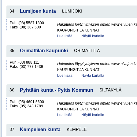
34.
Lumijoen kunta
LUMIJOKI
Puh. (08) 5587 1800
Hakutulos löytyi yrityksen omien www-sivujen ka
Faksi (08) 387 500
KAUPUNGIT JA KUNNAT
Lue lisää..
Näytä kartalla
35.
Orimattilan kaupunki
ORIMATTILA
Puh. (03) 888 111
Hakutulos löytyi yrityksen omien www-sivujen ka
Faksi (03) 777 1439
KAUPUNGIT JA KUNNAT
Lue lisää..
Näytä kartalla
36.
Pyhtään kunta - Pyttis Kommun
SILTAKYLÄ
Puh. (05) 4601 5600
Hakutulos löytyi yrityksen omien www-sivujen ka
Faksi (05) 343 1789
KAUPUNGIT JA KUNNAT
Lue lisää..
Näytä kartalla
37.
Kempeleen kunta
KEMPELE