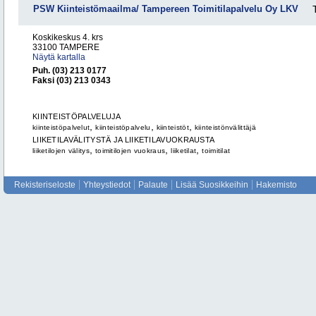
PSW Kiinteistömaailma/ Tampereen Toimitilapalvelu Oy LKV
Koskikeskus 4. krs
33100 TAMPERE
Näytä kartalla
Puh. (03) 213 0177
Faksi (03) 213 0343
KIINTEISTÖPALVELUJA
,
,
,
kiinteistöpalvelut
kiinteistöpalvelu
kiinteistöt
kiinteistönvälittäjä
LIIKETILAVÄLITYSTÄ JA LIIKETILAVUOKRAUSTA
,
,
,
liiketilojen välitys
toimitilojen vuokraus
liiketilat
toimitilat
Rekisteriseloste
Yhteystiedot
Palaute
Lisää Suosikkeihin
Hakemisto