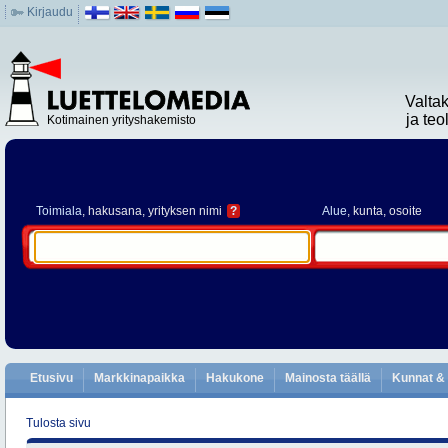
Kirjaudu
Valta
ja te
Kotimainen yrityshakemisto
Toimiala
, hakusana, yrityksen nimi
?
Alue
, kunta, osoite
Etusivu
Markkinapaikka
Hakukone
Mainosta täällä
Kunnat & 
Tulosta sivu