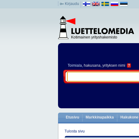
Kirjaudu
Kotimainen yrityshakemisto
Toimiala
, hakusana, yrityksen nimi
?
Etusivu
Markkinapaikka
Hakukone
Tulosta sivu