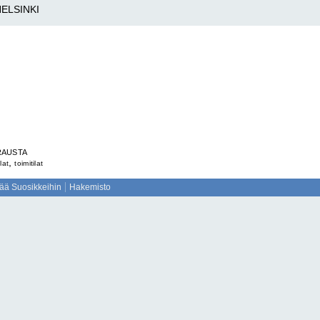
ELSINKI
KRAUSTA
,
ilat
toimitilat
sää Suosikkeihin
Hakemisto