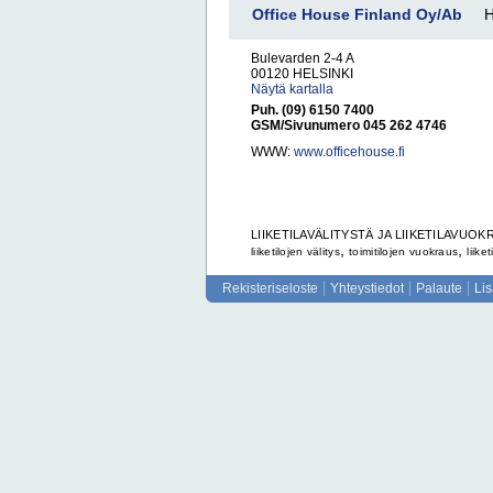
Office House Finland Oy/Ab
H
Bulevarden 2-4 A
00120 HELSINKI
Näytä kartalla
Puh. (09) 6150 7400
GSM/Sivunumero 045 262 4746
WWW:
www.officehouse.fi
LIIKETILAVÄLITYSTÄ JA LIIKETILAVUO
,
,
liiketilojen välitys
toimitilojen vuokraus
liiket
Rekisteriseloste
Yhteystiedot
Palaute
Li