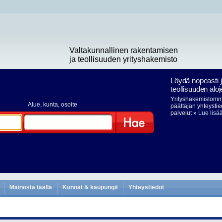
Valtakunnallinen rakentamisen
ja teollisuuden yrityshakemisto
Löydä nopeasti 
teollisuuden aloj
Yrityshakemistomme
Alue
, kunta, osoite
päättäjän yhteystie
palvelut
» Lue lisä
Hae
Mainosta täällä
Kunnat & kaupungit
Yhteystiedot