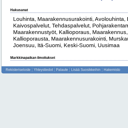
Hakusanat
Louhinta, Maarakennusurakointi, Avolouhinta, E
Kaivospalvelut, Tehdaspalvelut, Pohjarakenta
Maarakennustyöt, Kallioporaus, Maarakennus,
Kallioporausta, Maarakennusurakointi, Murskau
Joensuu, Itä-Suomi, Keski-Suomi, Uusimaa
Markkinapaikan ilmoitukset
Rekisteriseloste
Yhteystiedot
Palaute
Lisää Suosikkeihin
Hakemisto