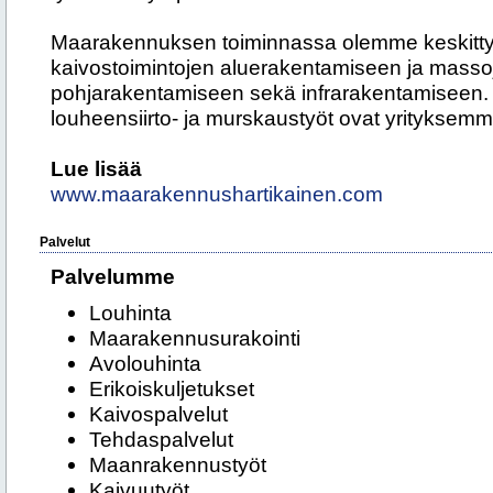
Maarakennuksen toiminnassa olemme keskittyne
kaivostoimintojen aluerakentamiseen ja massoj
pohjarakentamiseen sekä infrarakentamiseen. K
louheensiirto- ja murskaustyöt ovat yrityksemm
Lue lisää
www.maarakennushartikainen.com
Palvelut
Palvelumme
Louhinta
Maarakennusurakointi
Avolouhinta
Erikoiskuljetukset
Kaivospalvelut
Tehdaspalvelut
Maanrakennustyöt
Kaivuutyöt