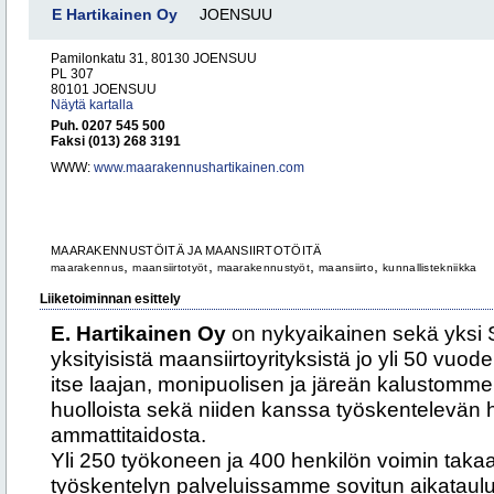
E Hartikainen Oy
JOENSUU
Pamilonkatu 31, 80130 JOENSUU
PL 307
80101 JOENSUU
Näytä kartalla
Puh. 0207 545 500
Faksi (013) 268 3191
WWW:
www.maarakennushartikainen.com
MAARAKENNUSTÖITÄ JA MAANSIIRTOTÖITÄ
,
,
,
,
maarakennus
maansiirtotyöt
maarakennustyöt
maansiirto
kunnallistekniikka
Liiketoiminnan esittely
E. Hartikainen Oy
on nykyaikainen sekä yksi
yksityisistä maansiirtoyrityksistä jo yli 50 v
itse laajan, monipuolisen ja järeän kalustomme 
huolloista sekä niiden kanssa työskentelevän
ammattitaidosta.
Yli 250 työkoneen ja 400 henkilön voimin tak
työskentelyn palveluissamme sovitun aikataulu