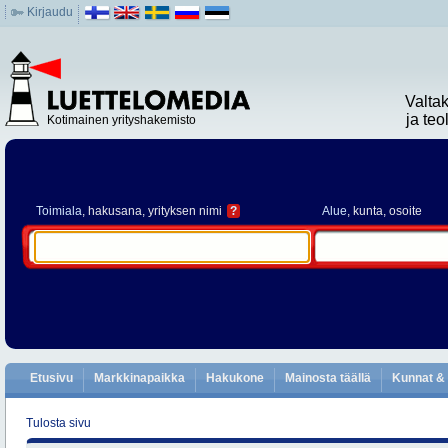
Kirjaudu
Valta
ja te
Kotimainen yrityshakemisto
Toimiala
, hakusana, yrityksen nimi
?
Alue
, kunta, osoite
Etusivu
Markkinapaikka
Hakukone
Mainosta täällä
Kunnat & 
Tulosta sivu