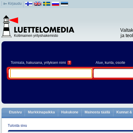
Kirjaudu
Valta
ja te
Kotimainen yrityshakemisto
Toimiala
, hakusana, yrityksen nimi
?
Alue
, kunta, osoite
Etusivu
Markkinapaikka
Hakukone
Mainosta täällä
Kunnat & 
Tulosta sivu