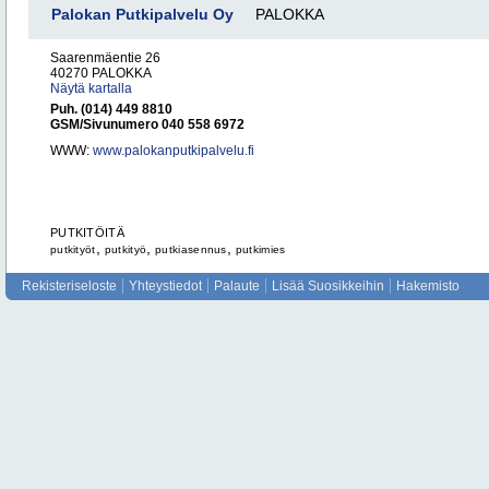
Palokan Putkipalvelu Oy
PALOKKA
Saarenmäentie 26
40270 PALOKKA
Näytä kartalla
Puh. (014) 449 8810
GSM/Sivunumero 040 558 6972
WWW:
www.palokanputkipalvelu.fi
PUTKITÖITÄ
,
,
,
putkityöt
putkityö
putkiasennus
putkimies
Rekisteriseloste
Yhteystiedot
Palaute
Lisää Suosikkeihin
Hakemisto