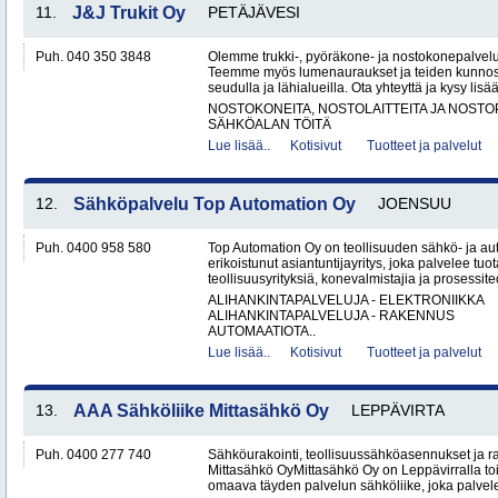
11.
J&J Trukit Oy
PETÄJÄVESI
Puh. 040 350 3848
Olemme trukki-, pyöräkone- ja nostokonepalveluih
Teemme myös lumenauraukset ja teiden kunnoss
seudulla ja lähialueilla. Ota yhteyttä ja kysy lisää
NOSTOKONEITA, NOSTOLAITTEITA JA NOST
SÄHKÖALAN TÖITÄ
Lue lisää..
Kotisivut
Tuotteet ja palvelut
12.
Sähköpalvelu Top Automation Oy
JOENSUU
Puh. 0400 958 580
Top Automation Oy on teollisuuden sähkö- ja au
erikoistunut asiantuntijayritys, joka palvelee tuot
teollisuusyrityksiä, konevalmistajia ja prosessite
ALIHANKINTAPALVELUJA - ELEKTRONIIKKA
ALIHANKINTAPALVELUJA - RAKENNUS
AUTOMAATIOTA..
Lue lisää..
Kotisivut
Tuotteet ja palvelut
13.
AAA Sähköliike Mittasähkö Oy
LEPPÄVIRTA
Puh. 0400 277 740
Sähköurakointi, teollisuussähköasennukset ja 
Mittasähkö OyMittasähkö Oy on Leppävirralla to
omaava täyden palvelun sähköliike, joka palvelee