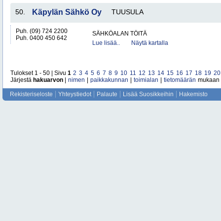
50.
Käpylän Sähkö Oy
TUUSULA
Puh. (09) 724 2200
SÄHKÖALAN TÖITÄ
Puh. 0400 450 642
Lue lisää..
Näytä kartalla
Tulokset 1 - 50 | Sivu
1
2
3
4
5
6
7
8
9
10
11
12
13
14
15
16
17
18
19
20
Järjestä
hakuarvon
|
nimen
|
paikkakunnan
|
toimialan
|
tietomäärän
mukaan
Rekisteriseloste
Yhteystiedot
Palaute
Lisää Suosikkeihin
Hakemisto