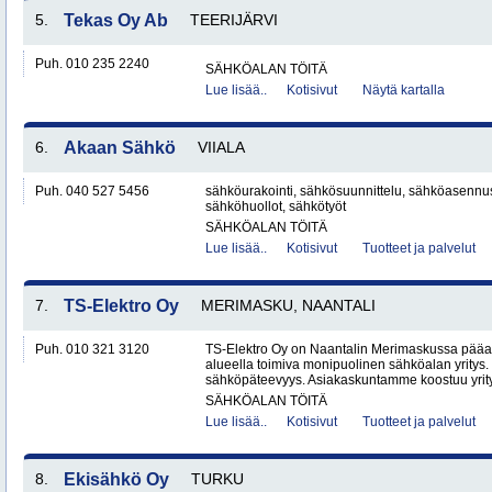
5.
Tekas Oy Ab
TEERIJÄRVI
Puh. 010 235 2240
SÄHKÖALAN TÖITÄ
Lue lisää..
Kotisivut
Näytä kartalla
6.
Akaan Sähkö
VIIALA
Puh. 040 527 5456
sähköurakointi, sähkösuunnittelu, sähköasennu
sähköhuollot, sähkötyöt
SÄHKÖALAN TÖITÄ
Lue lisää..
Kotisivut
Tuotteet ja palvelut
7.
TS-Elektro Oy
MERIMASKU, NAANTALI
Puh. 010 321 3120
TS-Elektro Oy on Naantalin Merimaskussa pääa
alueella toimiva monipuolinen sähköalan yritys. 
sähköpäteevyys. Asiakaskuntamme koostuu yrityk
SÄHKÖALAN TÖITÄ
Lue lisää..
Kotisivut
Tuotteet ja palvelut
8.
Ekisähkö Oy
TURKU