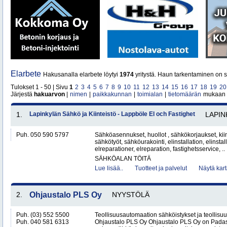
Elarbete
Hakusanalla elarbete löytyi
1974
yritystä. Haun tarkentaminen on s
Tulokset 1 - 50 | Sivu
1
2
3
4
5
6
7
8
9
10
11
12
13
14
15
16
17
18
19
20
Järjestä
hakuarvon
|
nimen
|
paikkakunnan
|
toimialan
|
tietomäärän
mukaan
1.
Lapinkylän Sähkö ja Kiinteistö - Lappböle El och Fastighet
LAPIN
Puh. 050 590 5797
Sähköasennukset, huollot , sähkökorjaukset, kiin
sähkötyöt, sähköurakointi, elinstallation, elinstall
elreparationer, elreparation, fastighetsservice, ..
SÄHKÖALAN TÖITÄ
Lue lisää..
Tuotteet ja palvelut
Näytä kart
2.
Ohjaustalo PLS Oy
NYYSTÖLÄ
Puh. (03) 552 5500
Teollisuusautomaation sähköistykset ja teollisu
Puh. 040 581 6313
Ohjaustalo PLS Oy Ohjaustalo PLS Oy on Padasj