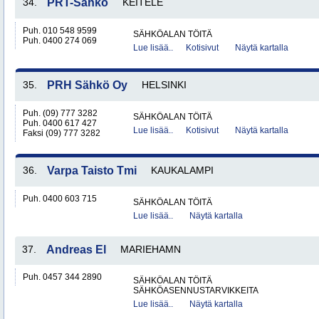
34.
PRT-Sähkö
KEITELE
Puh. 010 548 9599
SÄHKÖALAN TÖITÄ
Puh. 0400 274 069
Lue lisää..
Kotisivut
Näytä kartalla
35.
PRH Sähkö Oy
HELSINKI
Puh. (09) 777 3282
SÄHKÖALAN TÖITÄ
Puh. 0400 617 427
Lue lisää..
Kotisivut
Näytä kartalla
Faksi (09) 777 3282
36.
Varpa Taisto Tmi
KAUKALAMPI
Puh. 0400 603 715
SÄHKÖALAN TÖITÄ
Lue lisää..
Näytä kartalla
37.
Andreas El
MARIEHAMN
Puh. 0457 344 2890
SÄHKÖALAN TÖITÄ
SÄHKÖASENNUSTARVIKKEITA
Lue lisää..
Näytä kartalla