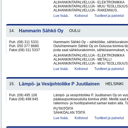
ALIHANKINTAPALVELUJA - ELEKTRONIIKKA
ALIHANKINTAPALVELUJA - MUU TEOLLISUUS
ALIHANKINTAPALVELUJA - RAKENNUS..
Lue lisää..
Kotisivut
Tuotteet ja palvelut
14.
Hammarin Sähkö Oy
OULU
Puh. (08) 311 5331
Hammarin Sähkö Oy – sähköliike, sähköurakoint
Puh. 050 377 8680
OuluHammarin Sähkö Oy on Oulussa toimiva täy
Faksi (08) 311 5337
josta saat sähköurakoinnin, sähköasennukset, sä
ALIHANKINTAPALVELUJA - ELEKTRONIIKKA
ALIHANKINTAPALVELUJA - METALLI
ALIHANKINTAPALVELUJA - MUU TEOLLISUUS.
Lue lisää..
Kotisivut
Tuotteet ja palvelut
15.
Lämpö- ja Vesijohtoliike P Juutilainen
HELSINKI
Puh. (09) 495 106
Lämpö- ja vesijohtoliike P. Juutilainen Oy on v
Faksi (09) 498 845
pääkaupunkiseudulla toimiva yhtiö. Meiltä saat k
rakennus- ja huoltopalvelut saman katon alta. T
PUTKITÖITÄ
SÄHKÖALAN TÖITÄ
Lue lisää..
Kotisivut
Tuotteet ja palvelut