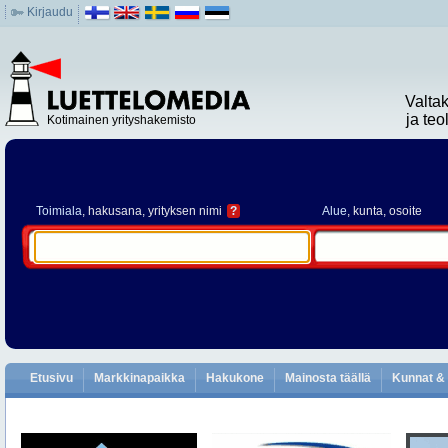
Kirjaudu
Valta
ja te
Kotimainen yrityshakemisto
Toimiala
, hakusana, yrityksen nimi
?
Alue
, kunta, osoite
Etusivu
Markkinapaikka
Hakukone
Mainosta täällä
Kunnat & 