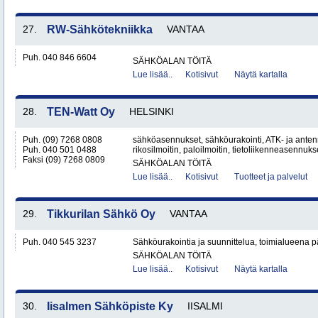
27.
RW-Sähkötekniikka
VANTAA
Puh. 040 846 6604
SÄHKÖALAN TÖITÄ
Lue lisää..
Kotisivut
Näytä kartalla
28.
TEN-Watt Oy
HELSINKI
Puh. (09) 7268 0808
sähköasennukset, sähköurakointi, ATK- ja anten
Puh. 040 501 0488
rikosilmoitin, paloilmoitin, tietoliikenneasennuk
Faksi (09) 7268 0809
SÄHKÖALAN TÖITÄ
Lue lisää..
Kotisivut
Tuotteet ja palvelut
29.
Tikkurilan Sähkö Oy
VANTAA
Puh. 040 545 3237
Sähköurakointia ja suunnittelua, toimialueena
SÄHKÖALAN TÖITÄ
Lue lisää..
Kotisivut
Näytä kartalla
30.
Iisalmen Sähköpiste Ky
IISALMI