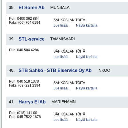
38.
El-Sören Ab
MUNSALA
Puh. 0400 362 884
SÄHKÖALAN TÖITÄ
Faksi (06) 764 6194
Lue lisää..
Näytä kartalla
39.
STL-service
TAMMISAARI
Puh. 040 504 4284
SÄHKÖALAN TÖITÄ
Lue lisää..
Näytä kartalla
40.
STB Sähkö - STB Elservice Oy Ab
INKOO
Puh. 040 518 1378
SÄHKÖALAN TÖITÄ
Faksi (09) 221 2394
Lue lisää..
Näytä kartalla
41.
Harrys El Ab
MARIEHAMN
Puh. (018) 141 00
SÄHKÖALAN TÖITÄ
Puh. 045 7522 1678
Lue lisää..
Näytä kartalla