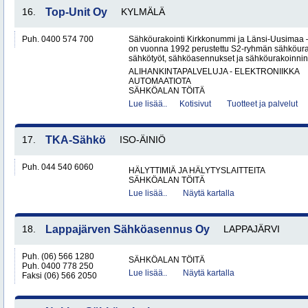
16.
Top-Unit Oy
KYLMÄLÄ
Puh. 0400 574 700
Sähköurakointi Kirkkonummi ja Länsi-Uusimaa 
on vuonna 1992 perustettu S2-ryhmän sähköurakoi
sähkötyöt, sähköasennukset ja sähköurakoinnin yr
ALIHANKINTAPALVELUJA - ELEKTRONIIKKA
AUTOMAATIOTA
SÄHKÖALAN TÖITÄ
Lue lisää..
Kotisivut
Tuotteet ja palvelut
17.
TKA-Sähkö
ISO-ÄINIÖ
Puh. 044 540 6060
HÄLYTTIMIÄ JA HÄLYTYSLAITTEITA
SÄHKÖALAN TÖITÄ
Lue lisää..
Näytä kartalla
18.
Lappajärven Sähköasennus Oy
LAPPAJÄRVI
Puh. (06) 566 1280
SÄHKÖALAN TÖITÄ
Puh. 0400 778 250
Lue lisää..
Näytä kartalla
Faksi (06) 566 2050