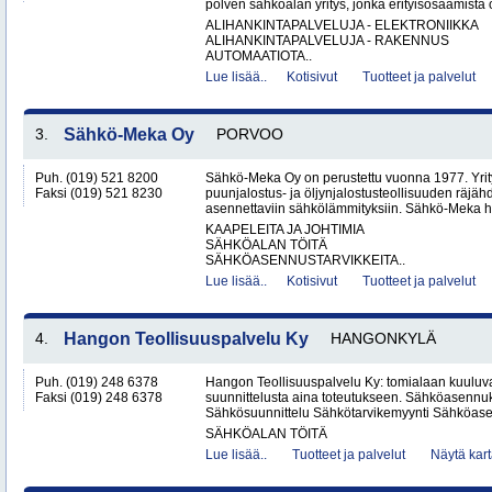
polven sähköalan yritys, jonka erityisosaamista o
ALIHANKINTAPALVELUJA - ELEKTRONIIKKA
ALIHANKINTAPALVELUJA - RAKENNUS
AUTOMAATIOTA..
Lue lisää..
Kotisivut
Tuotteet ja palvelut
3.
Sähkö-Meka Oy
PORVOO
Puh. (019) 521 8200
Sähkö-Meka Oy on perustettu vuonna 1977. Yrity
Faksi (019) 521 8230
puunjalostus- ja öljynjalostusteollisuuden räjähdy
asennettaviin sähkölämmityksiin. Sähkö-Meka hu
KAAPELEITA JA JOHTIMIA
SÄHKÖALAN TÖITÄ
SÄHKÖASENNUSTARVIKKEITA..
Lue lisää..
Kotisivut
Tuotteet ja palvelut
4.
Hangon Teollisuuspalvelu Ky
HANGONKYLÄ
Puh. (019) 248 6378
Hangon Teollisuuspalvelu Ky: tomialaan kuuluva
Faksi (019) 248 6378
suunnittelusta aina toteutukseen. Sähköasennuk
Sähkösuunnittelu Sähkötarvikemyynti Sähköasen
SÄHKÖALAN TÖITÄ
Lue lisää..
Tuotteet ja palvelut
Näytä kart