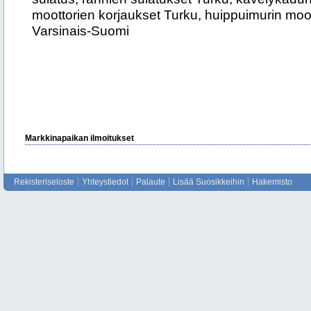
moottorien korjaukset Turku, huippuimurin moot
Varsinais-Suomi
Markkinapaikan ilmoitukset
Rekisteriseloste
Yhteystiedot
Palaute
Lisää Suosikkeihin
Hakemisto