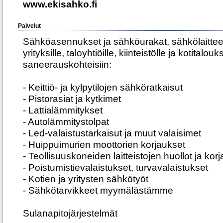
www.ekisahko.fi
Palvelut
Sähköasennukset ja sähköurakat, sähkölaitteet 
yrityksille, taloyhtiöille, kiinteistölle ja kotitalo
saneerauskohteisiin:
- Keittiö- ja kylpytilojen sähköratkaisut
- Pistorasiat ja kytkimet
- Lattialämmitykset
- Autolämmitystolpat
- Led-valaistustarkaisut ja muut valaisimet
- Huippuimurien moottorien korjaukset
- Teollisuuskoneiden laitteistojen huollot ja kor
- Poistumistievalaistukset, turvavalaistukset
- Kotien ja yritysten sähkötyöt
- Sähkötarvikkeet myymälästämme
Sulanapitojärjestelmät