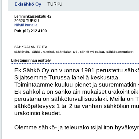
Ekisähkö Oy
TURKU
Lemminkäisenkatu 42
20520 TURKU
Näytä kartalla
Puh. (02) 212 4100
SÄHKÖALAN TÖITÄ
,
,
,
,
sähkötyöt
sähköurakointi
sähköalan työ
sähkö työpaikat
sähköasennukset
Liiketoiminnan esittely
EkiSähkö Oy on vuonna 1991 perustettu sähkö
Sijaitsemme Turussa lähellä keskustaa.
Toimintaamme kuuluu pienet ja suuremmatkin
Ekisähköllä on sähkölain mukaiset urakointioi
perustana on sähköturvallisuuslaki. Meillä on 
sähköpätevyys 1 tai 2 tai vanhan sähkölain muka
urakointioikeudet.
Olemme sähkö- ja teleurakoitsijaliiton hyväksy