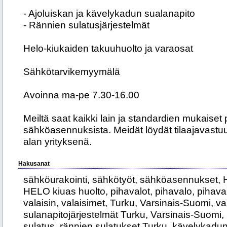
- Ajoluiskan ja kävelykadun sualanapito
- Rännien sulatusjärjestelmät
Helo-kiukaiden takuuhuolto ja varaosat
Sähkötarvikemyymälä
Avoinna ma-pe 7.30-16.00
Meiltä saat kaikki lain ja standardien mukaiset 
sähköasennuksista. Meidät löydät tilaajavastuu.
alan yrityksenä.
Hakusanat
sähköurakointi, sähkötyöt, sähköasennukset,
HELO kiuas huolto, pihavalot, pihavalo, pihaval
valaisin, valaisimet, Turku, Varsinais-Suomi, va
sulanapitojärjestelmät Turku, Varsinais-Suomi,
sulatus, rännien sulatukset Turku, kävelykadu