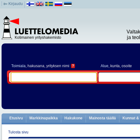
Kirjaudu
Valta
ja te
Kotimainen yrityshakemisto
Toimiala
, hakusana, yrityksen nimi
?
Alue
, kunta, osoite
Etusivu
Markkinapaikka
Hakukone
Mainosta täällä
Kunnat & 
Tulosta sivu