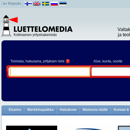
Kirjaudu
Valta
ja te
Kotimainen yrityshakemisto
Toimiala
, hakusana, yrityksen nimi
?
Alue
, kunta, osoite
Etusivu
Markkinapaikka
Hakukone
Mainosta täällä
Kunnat & 