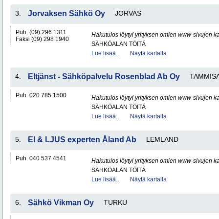
3.
Jorvaksen Sähkö Oy
JORVAS
Puh. (09) 296 1311
Hakutulos löytyi yrityksen omien www-sivujen ka
Faksi (09) 298 1940
SÄHKÖALAN TÖITÄ
Lue lisää..
Näytä kartalla
4.
Eltjänst - Sähköpalvelu Rosenblad Ab Oy
TAMMIS
Puh. 020 785 1500
Hakutulos löytyi yrityksen omien www-sivujen ka
SÄHKÖALAN TÖITÄ
Lue lisää..
Näytä kartalla
5.
El & LJUS experten Åland Ab
LEMLAND
Puh. 040 537 4541
Hakutulos löytyi yrityksen omien www-sivujen ka
SÄHKÖALAN TÖITÄ
Lue lisää..
Näytä kartalla
6.
Sähkö Vikman Oy
TURKU