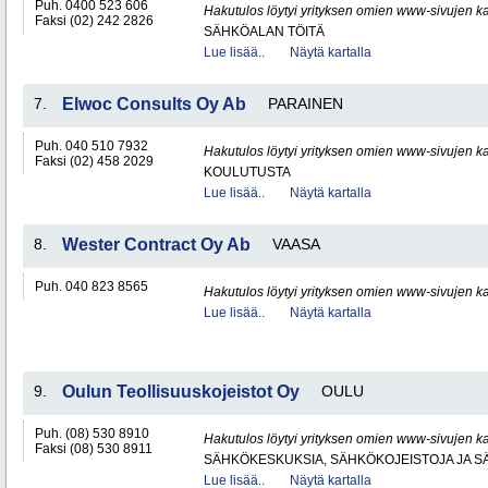
Puh. 0400 523 606
Hakutulos löytyi yrityksen omien www-sivujen ka
Faksi (02) 242 2826
SÄHKÖALAN TÖITÄ
Lue lisää..
Näytä kartalla
7.
Elwoc Consults Oy Ab
PARAINEN
Puh. 040 510 7932
Hakutulos löytyi yrityksen omien www-sivujen ka
Faksi (02) 458 2029
KOULUTUSTA
Lue lisää..
Näytä kartalla
8.
Wester Contract Oy Ab
VAASA
Puh. 040 823 8565
Hakutulos löytyi yrityksen omien www-sivujen ka
Lue lisää..
Näytä kartalla
9.
Oulun Teollisuuskojeistot Oy
OULU
Puh. (08) 530 8910
Hakutulos löytyi yrityksen omien www-sivujen ka
Faksi (08) 530 8911
SÄHKÖKESKUKSIA, SÄHKÖKOJEISTOJA JA S
Lue lisää..
Näytä kartalla