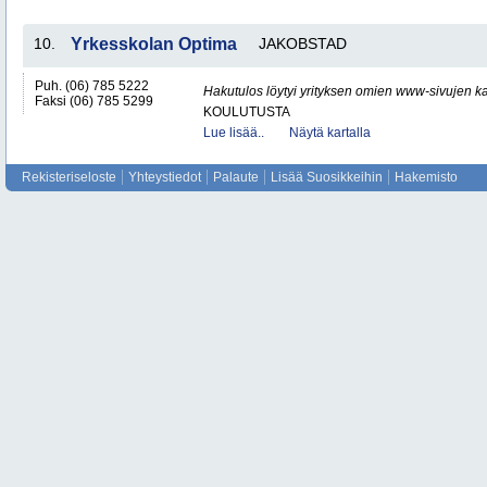
10.
Yrkesskolan Optima
JAKOBSTAD
Puh. (06) 785 5222
Hakutulos löytyi yrityksen omien www-sivujen ka
Faksi (06) 785 5299
KOULUTUSTA
Lue lisää..
Näytä kartalla
Rekisteriseloste
Yhteystiedot
Palaute
Lisää Suosikkeihin
Hakemisto