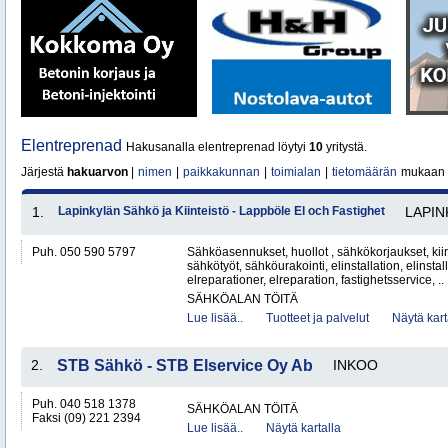
Elentreprenad
Hakusanalla elentreprenad löytyi
10
yritystä.
Järjestä
hakuarvon
|
nimen
|
paikkakunnan
|
toimialan
|
tietomäärän
mukaan
1.
Lapinkylän Sähkö ja Kiinteistö - Lappböle El och Fastighet
LAPIN
Puh. 050 590 5797
Sähköasennukset, huollot , sähkökorjaukset, kiin
sähkötyöt, sähköurakointi, elinstallation, elinstall
elreparationer, elreparation, fastighetsservice, ..
SÄHKÖALAN TÖITÄ
Lue lisää..
Tuotteet ja palvelut
Näytä kart
2.
STB Sähkö - STB Elservice Oy Ab
INKOO
Puh. 040 518 1378
SÄHKÖALAN TÖITÄ
Faksi (09) 221 2394
Lue lisää..
Näytä kartalla