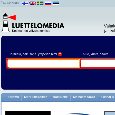
Kirjaudu
Valta
ja te
Kotimainen yrityshakemisto
Toimiala
, hakusana, yrityksen nimi
?
Alue
, kunta, osoite
Etusivu
Markkinapaikka
Hakukone
Mainosta täällä
Kunnat & 