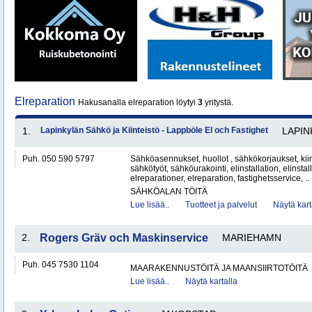
Elreparation
Hakusanalla elreparation löytyi
3
yritystä.
1.
Lapinkylän Sähkö ja Kiinteistö - Lappböle El och Fastighet
LAPIN
Puh. 050 590 5797
Sähköasennukset, huollot , sähkökorjaukset, kiin
sähkötyöt, sähköurakointi, elinstallation, elinstall
elreparationer, elreparation, fastighetsservice, ..
SÄHKÖALAN TÖITÄ
Lue lisää..
Tuotteet ja palvelut
Näytä kart
2.
Rogers Gräv och Maskinservice
MARIEHAMN
Puh. 045 7530 1104
MAARAKENNUSTÖITÄ JA MAANSIIRTOTÖITÄ
Lue lisää..
Näytä kartalla