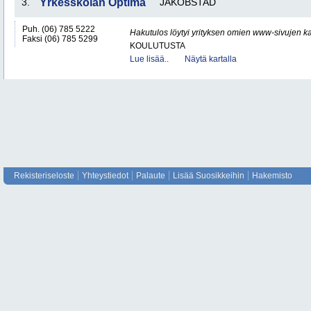
3.
Yrkesskolan Optima
JAKOBSTAD
Puh. (06) 785 5222
Hakutulos löytyi yrityksen omien www-sivujen ka
Faksi (06) 785 5299
KOULUTUSTA
Lue lisää..
Näytä kartalla
Rekisteriseloste
Yhteystiedot
Palaute
Lisää Suosikkeihin
Hakemisto