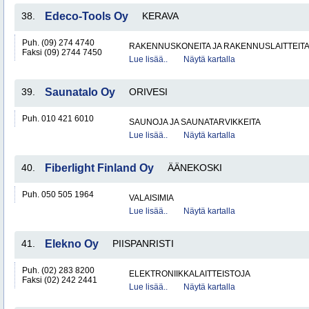
38.
Edeco-Tools Oy
KERAVA
Puh. (09) 274 4740
RAKENNUSKONEITA JA RAKENNUSLAITTEIT
Faksi (09) 2744 7450
Lue lisää..
Näytä kartalla
39.
Saunatalo Oy
ORIVESI
Puh. 010 421 6010
SAUNOJA JA SAUNATARVIKKEITA
Lue lisää..
Näytä kartalla
40.
Fiberlight Finland Oy
ÄÄNEKOSKI
Puh. 050 505 1964
VALAISIMIA
Lue lisää..
Näytä kartalla
41.
Elekno Oy
PIISPANRISTI
Puh. (02) 283 8200
ELEKTRONIIKKALAITTEISTOJA
Faksi (02) 242 2441
Lue lisää..
Näytä kartalla