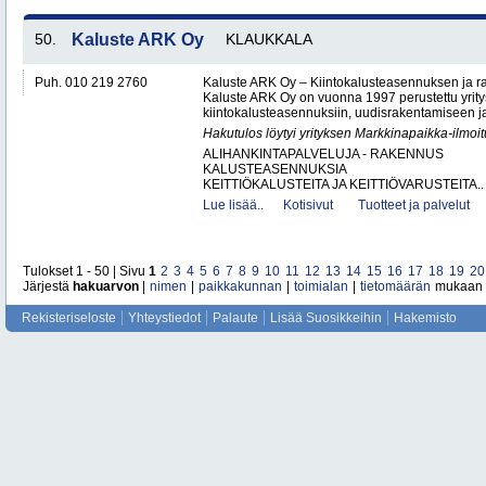
50.
Kaluste ARK Oy
KLAUKKALA
Puh. 010 219 2760
Kaluste ARK Oy – Kiintokalusteasennuksen ja r
Kaluste ARK Oy on vuonna 1997 perustettu yritys
kiintokalusteasennuksiin, uudisrakentamiseen ja
Hakutulos löytyi yrityksen Markkinapaikka-ilmoi
ALIHANKINTAPALVELUJA - RAKENNUS
KALUSTEASENNUKSIA
KEITTIÖKALUSTEITA JA KEITTIÖVARUSTEITA..
Lue lisää..
Kotisivut
Tuotteet ja palvelut
Tulokset 1 - 50 | Sivu
1
2
3
4
5
6
7
8
9
10
11
12
13
14
15
16
17
18
19
20
Järjestä
hakuarvon
|
nimen
|
paikkakunnan
|
toimialan
|
tietomäärän
mukaan
Rekisteriseloste
Yhteystiedot
Palaute
Lisää Suosikkeihin
Hakemisto