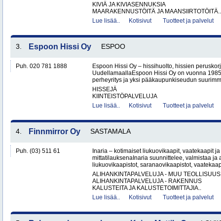
KIVIÄ JA KIVIASENNUKSIA
MAARAKENNUSTÖITÄ JA MAANSIIRTOTÖITÄ..
Lue lisää..
Kotisivut
Tuotteet ja palvelut
3.
Espoon Hissi Oy
ESPOO
Puh. 020 781 1888
Espoon Hissi Oy – hissihuolto, hissien peruskorj
UudellamaallaEspoon Hissi Oy on vuonna 1985 
perheyritys ja yksi pääkaupunkiseudun suurimmis
HISSEJÄ
KIINTEISTÖPALVELUJA
Lue lisää..
Kotisivut
Tuotteet ja palvelut
4.
Finnmirror Oy
SASTAMALA
Puh. (03) 511 61
Inaria – kotimaiset liukuovikaapit, vaatekaapit ja 
mittatilauksenaInaria suunnittelee, valmistaa ja a
liukuovikaapistot, saranaovikaapistot, vaatekaap
ALIHANKINTAPALVELUJA - MUU TEOLLISUUS
ALIHANKINTAPALVELUJA - RAKENNUS
KALUSTEITA JA KALUSTETOIMITTAJIA..
Lue lisää..
Kotisivut
Tuotteet ja palvelut