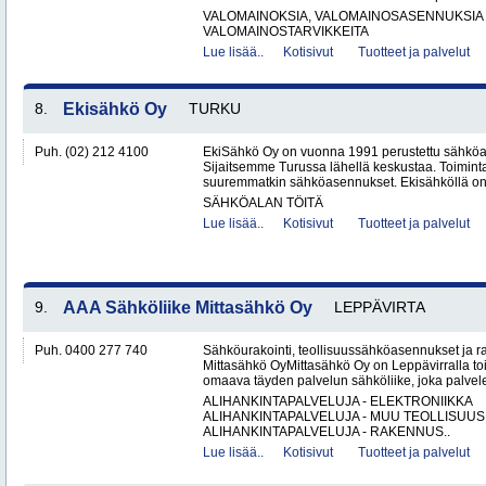
VALOMAINOKSIA, VALOMAINOSASENNUKSIA 
VALOMAINOSTARVIKKEITA
Lue lisää..
Kotisivut
Tuotteet ja palvelut
8.
Ekisähkö Oy
TURKU
Puh. (02) 212 4100
EkiSähkö Oy on vuonna 1991 perustettu sähköal
Sijaitsemme Turussa lähellä keskustaa. Toimin
suuremmatkin sähköasennukset. Ekisähköllä on 
SÄHKÖALAN TÖITÄ
Lue lisää..
Kotisivut
Tuotteet ja palvelut
9.
AAA Sähköliike Mittasähkö Oy
LEPPÄVIRTA
Puh. 0400 277 740
Sähköurakointi, teollisuussähköasennukset ja 
Mittasähkö OyMittasähkö Oy on Leppävirralla to
omaava täyden palvelun sähköliike, joka palvelee
ALIHANKINTAPALVELUJA - ELEKTRONIIKKA
ALIHANKINTAPALVELUJA - MUU TEOLLISUUS
ALIHANKINTAPALVELUJA - RAKENNUS..
Lue lisää..
Kotisivut
Tuotteet ja palvelut