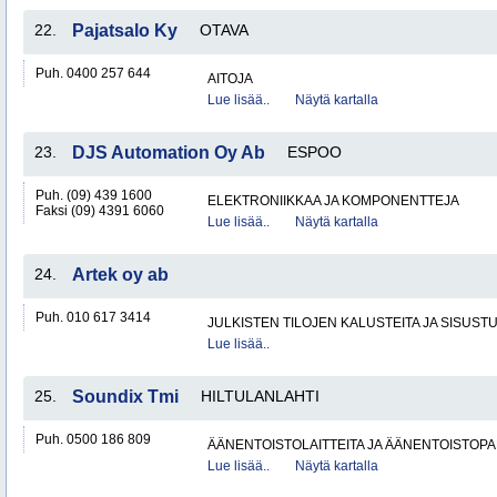
22.
Pajatsalo Ky
OTAVA
Puh. 0400 257 644
AITOJA
Lue lisää..
Näytä kartalla
23.
DJS Automation Oy Ab
ESPOO
Puh. (09) 439 1600
ELEKTRONIIKKAA JA KOMPONENTTEJA
Faksi (09) 4391 6060
Lue lisää..
Näytä kartalla
24.
Artek oy ab
Puh. 010 617 3414
JULKISTEN TILOJEN KALUSTEITA JA SISUST
Lue lisää..
25.
Soundix Tmi
HILTULANLAHTI
Puh. 0500 186 809
ÄÄNENTOISTOLAITTEITA JA ÄÄNENTOISTOP
Lue lisää..
Näytä kartalla