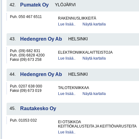
42.
Pumatek Oy
YLÖJÄRVI
Puh. 050 467 6511
RAKENNUSLIIKKEITÄ
Lue lisää..
Näytä kartalla
43.
Hedengren Oy Ab
HELSINKI
Puh. (09) 682 831
ELEKTRONIIKKALAITTEISTOJA
Puh. (09) 6828 4200
Lue lisää..
Näytä kartalla
Faksi (09) 673 258
44.
Hedengren Oy Ab
HELSINKI
Puh. 0207 638 000
TALOTEKNIIKKAA
Faksi (09) 673 019
Lue lisää..
Näytä kartalla
45.
Rautakesko Oy
Puh. 01053 032
EI OTSIKKOA
KEITTIÖKALUSTEITA JA KEITTIÖVARUSTEITA
Lue lisää..