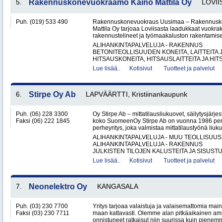
5.
Rakennuskonevuokraamo Kaino Mattila Oy
LOVII
Puh. (019) 533 490
Rakennuskonevuokraus Uusimaa – Rakennusk
Mattila Oy tarjoaa Loviisasta laadukkaat vuokrak
rakennustelineet ja työmaakaluston rakentamisen
ALIHANKINTAPALVELUJA - RAKENNUS
BETONITEOLLISUUDEN KONEITA, LAITTEITA J
HITSAUSKONEITA, HITSAUSLAITTEITA JA HIT
Lue lisää..
Kotisivut
Tuotteet ja palvelut
6.
Stirpe Oy Ab
LAPVÄÄRTTI, Kristiinankaupunk
Puh. (06) 228 3300
Oy Stirpe Ab – mittatilausliukuovet, säilytysjärj
Faksi (06) 222 1845
koko SuomeenOy Stirpe Ab on vuonna 1986 per
perheyritys, joka valmistaa mittatilaustyönä liuk
ALIHANKINTAPALVELUJA - MUU TEOLLISUUS
ALIHANKINTAPALVELUJA - RAKENNUS
JULKISTEN TILOJEN KALUSTEITA JA SISUSTU
Lue lisää..
Kotisivut
Tuotteet ja palvelut
7.
Neonelektro Oy
KANGASALA
Puh. (03) 230 7700
Yritys tarjoaa valaistuja ja valaisemattomia mai
Faksi (03) 230 7711
maan kattavasti. Olemme alan pitkäaikainen amm
onnistuneet ratkaisut niin suurissa kuin pienemm