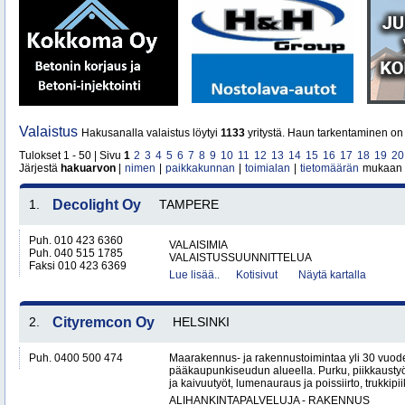
Valaistus
Hakusanalla valaistus löytyi
1133
yritystä. Haun tarkentaminen on 
Tulokset 1 - 50 | Sivu
1
2
3
4
5
6
7
8
9
10
11
12
13
14
15
16
17
18
19
20
Järjestä
hakuarvon
|
nimen
|
paikkakunnan
|
toimialan
|
tietomäärän
mukaan
1.
Decolight Oy
TAMPERE
Puh. 010 423 6360
VALAISIMIA
Puh. 040 515 1785
VALAISTUSSUUNNITTELUA
Faksi 010 423 6369
Lue lisää..
Kotisivut
Näytä kartalla
2.
Cityremcon Oy
HELSINKI
Puh. 0400 500 474
Maarakennus- ja rakennustoimintaa yli 30 vuo
pääkaupunkiseudun alueella. Purku, piikkaustyöt
ja kaivuutyöt, lumenauraus ja poissiirto, trukkipiikk
ALIHANKINTAPALVELUJA - RAKENNUS