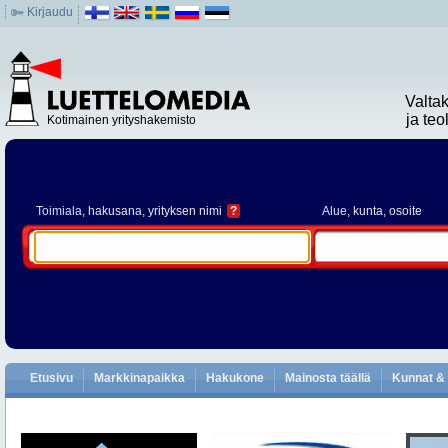
Kirjaudu
Valta
ja te
Kotimainen yrityshakemisto
Toimiala
, hakusana, yrityksen nimi
?
Alue
, kunta, osoite
Etusivu
Markkinapaikka
Hakukone
Mainosta täällä
Kunnat & 