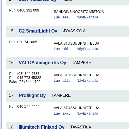
Puh. 0400 392 009
SÄHKÖINSINÖÖRITOIMISTOJA
Lue lisää..
Näytä kartalla
15.
C2 SmartLight Oy
JYVÄSKYLÄ
Puh. 020 741 6051
VALAISTUSSUUNNITTELUA
Lue lisää..
Näytä kartalla
16.
VALOA design rhs Oy
TAMPERE
Puh. (03) 344 4737
VALAISTUSSUUNNITTELUA
Puh. 045 773 45322
Lue lisää..
Näytä kartalla
Faksi (03) 344 4709
17.
Profilight Oy
TAMPERE
Puh. 040 177 7777
VALAISTUSSUUNNITTELUA
Lue lisää..
Näytä kartalla
18.
Illumitech Finland Oy
TAVASTILA