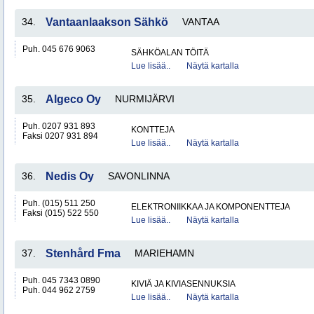
34.
Vantaanlaakson Sähkö
VANTAA
Puh. 045 676 9063
SÄHKÖALAN TÖITÄ
Lue lisää..
Näytä kartalla
35.
Algeco Oy
NURMIJÄRVI
Puh. 0207 931 893
KONTTEJA
Faksi 0207 931 894
Lue lisää..
Näytä kartalla
36.
Nedis Oy
SAVONLINNA
Puh. (015) 511 250
ELEKTRONIIKKAA JA KOMPONENTTEJA
Faksi (015) 522 550
Lue lisää..
Näytä kartalla
37.
Stenhård Fma
MARIEHAMN
Puh. 045 7343 0890
KIVIÄ JA KIVIASENNUKSIA
Puh. 044 962 2759
Lue lisää..
Näytä kartalla