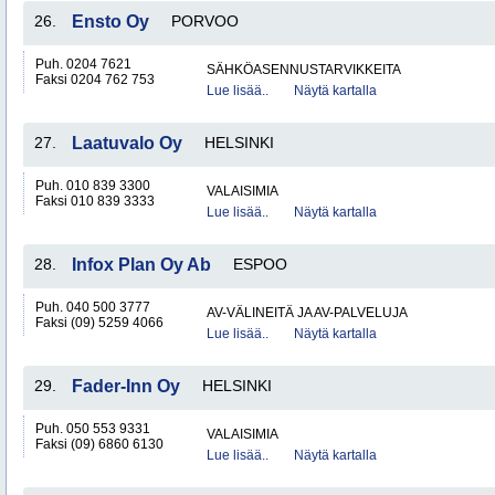
26.
Ensto Oy
PORVOO
Puh. 0204 7621
SÄHKÖASENNUSTARVIKKEITA
Faksi 0204 762 753
Lue lisää..
Näytä kartalla
27.
Laatuvalo Oy
HELSINKI
Puh. 010 839 3300
VALAISIMIA
Faksi 010 839 3333
Lue lisää..
Näytä kartalla
28.
Infox Plan Oy Ab
ESPOO
Puh. 040 500 3777
AV-VÄLINEITÄ JA AV-PALVELUJA
Faksi (09) 5259 4066
Lue lisää..
Näytä kartalla
29.
Fader-Inn Oy
HELSINKI
Puh. 050 553 9331
VALAISIMIA
Faksi (09) 6860 6130
Lue lisää..
Näytä kartalla