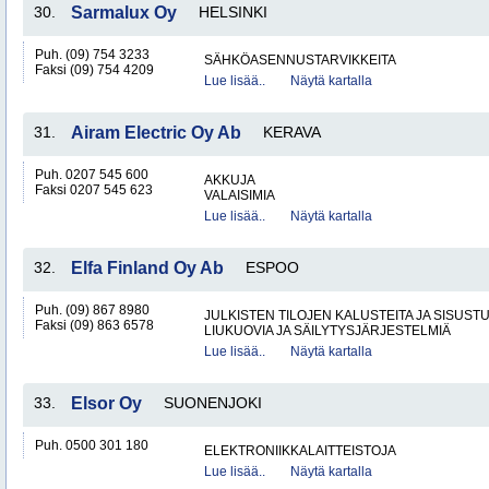
30.
Sarmalux Oy
HELSINKI
Puh. (09) 754 3233
SÄHKÖASENNUSTARVIKKEITA
Faksi (09) 754 4209
Lue lisää..
Näytä kartalla
31.
Airam Electric Oy Ab
KERAVA
Puh. 0207 545 600
AKKUJA
Faksi 0207 545 623
VALAISIMIA
Lue lisää..
Näytä kartalla
32.
Elfa Finland Oy Ab
ESPOO
Puh. (09) 867 8980
JULKISTEN TILOJEN KALUSTEITA JA SISUST
Faksi (09) 863 6578
LIUKUOVIA JA SÄILYTYSJÄRJESTELMIÄ
Lue lisää..
Näytä kartalla
33.
Elsor Oy
SUONENJOKI
Puh. 0500 301 180
ELEKTRONIIKKALAITTEISTOJA
Lue lisää..
Näytä kartalla