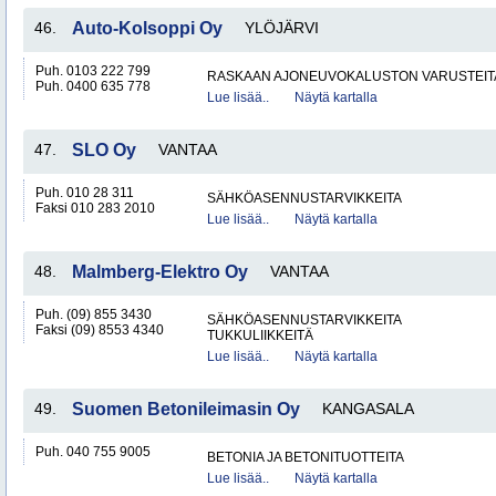
46.
Auto-Kolsoppi Oy
YLÖJÄRVI
Puh. 0103 222 799
RASKAAN AJONEUVOKALUSTON VARUSTEITA 
Puh. 0400 635 778
Lue lisää..
Näytä kartalla
47.
SLO Oy
VANTAA
Puh. 010 28 311
SÄHKÖASENNUSTARVIKKEITA
Faksi 010 283 2010
Lue lisää..
Näytä kartalla
48.
Malmberg-Elektro Oy
VANTAA
Puh. (09) 855 3430
SÄHKÖASENNUSTARVIKKEITA
Faksi (09) 8553 4340
TUKKULIIKKEITÄ
Lue lisää..
Näytä kartalla
49.
Suomen Betonileimasin Oy
KANGASALA
Puh. 040 755 9005
BETONIA JA BETONITUOTTEITA
Lue lisää..
Näytä kartalla